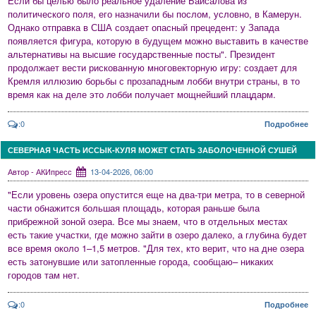
Если бы целью было реальное удаление Байсалова из
политического поля, его назначили бы послом, условно, в Камерун.
Однако отправка в США создает опасный прецедент: у Запада
появляется фигура, которую в будущем можно выставить в качестве
альтернативы на высшие государственные посты". Президент
продолжает вести рискованную многовекторную игру: создает для
Кремля иллюзию борьбы с прозападным лобби внутри страны, в то
время как на деле это лобби получает мощнейший плацдарм.
:0
Подробнее
СЕВЕРНАЯ ЧАСТЬ ИССЫК-КУЛЯ МОЖЕТ СТАТЬ ЗАБОЛОЧЕННОЙ СУШЕЙ
Автор - АКИпресс
13-04-2026, 06:00
"Если уровень озера опустится еще на два-три метра, то в северной
части обнажится большая площадь, которая раньше была
прибрежной зоной озера. Все мы знаем, что в отдельных местах
есть такие участки, где можно зайти в озеро далеко, а глубина будет
все время около 1–1,5 метров. "Для тех, кто верит, что на дне озера
есть затонувшие или затопленные города, сообщаю– никаких
городов там нет.
:0
Подробнее