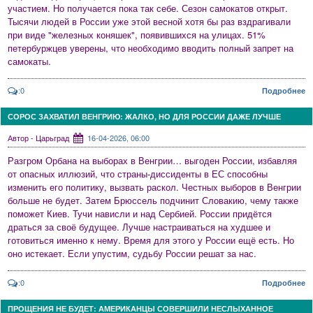
участием. Но получается пока так себе. Сезон самокатов открыт.
Тысячи людей в России уже этой весной хотя бы раз вздрагивали
при виде "железных коняшек", появившихся на улицах. 51%
петербуржцев уверены, что необходимо вводить полный запрет на
самокаты.
:0
Подробнее
СОРОС ЗАХВАТИЛ ВЕНГРИЮ: ЖАЛКО, НО ДЛЯ РОССИИ ДАЖЕ ЛУЧШЕ
Автор - Царьград
16-04-2026, 06:00
Разгром Орбана на выборах в Венгрии… выгоден России, избавляя
от опасных иллюзий, что страны-диссиденты в ЕС способны
изменить его политику, вызвать раскол. Честных выборов в Венгрии
больше не будет. Затем Брюссель подчинит Словакию, чему также
поможет Киев. Тучи нависли и над Сербией. России придётся
драться за своё будущее. Лучше настраиваться на худшее и
готовиться именно к нему. Время для этого у России ещё есть. Но
оно истекает. Если упустим, судьбу России решат за нас.
:0
Подробнее
ПРОЩЕНИЯ НЕ БУДЕТ: АМЕРИКАНЦЫ СОВЕРШИЛИ НЕСЛЫХАННОЕ