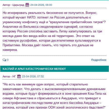
Автор - Царьград
24-04-2026, 06:00
Но игнорировать реальность бесконечно не получится. Вопрос,
который мучает НАТО: потянет ли Россия дополнительно к
украинскому конфликту ещё и "вразумление прибалтийских тигров"?
Аналитики из Вильнюса смоделировали сценарий, согласно
которому Россия способна заставить Литву капитулировать за три
месяца даже без ввода войск на её территорию. Это ответ на
системную русофобию, которая десятилетиями культивируется в
Прибалтике. Москва даёт понять, что терпеть это дальше не
намерена.
:0
Подробнее
КАСПИЙ И АРАЛ КАТАСТРОФИЧЕСКИ МЕЛЕЮТ
Автор - НГ
23-04-2026, 07:52
"Но есть как минимум один вопрос, который старательно
замалчивают. Что делать с высокоминерализованными дренажными
водами, которые будут формироваться в зоне орошения Кош-Тепа на
севере Афганистана и сбрасываться в Амударью, что приведет к
катастрофическим последствиям для всего бассейна Амударьи –
региона, который уже признан ООН зоной экологического бедствия?"