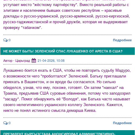
уступает место "жёсткому партнёрству". Вместо реальной работы с
элитами и населением бывших советских республик – красивые
доклады о русско-украинской, русско-армянской, русско-киргизской,
русско-таджикистанской и прочей дружбе, которая не выдерживает
проверку "табачком".
:0
Подробнее
НЕ МОЖЕТ БЫТЬ! ЗЕЛЕНСКИЙ СПАС ЛУКАШЕНКО ОТ АРЕСТА В США?
Автор - Царьград
21-04-2026, 10:08
Лукашенко боится ехать в США, чтобы не повторить судьбу Мадуро,
о возможности чего "проболтался" Зеленский. Батьку приглашали
приехать в Вашингтон, и он вроде бы согласился. Но сильно
обиделся, узнав, что ему, похоже, готовят. Он затем "наехал" на
Трампа, предъявив США суровые обвинения, потому что заподозрил
"засаду". Помог обнаружить её "Володя", как Батька часто называет
своего нелегитимного украинского коллегу Зеленского. Кажется,
никто не понял истинного смысла демарша Киева.
:0
Подробнее
ПРЕЗИДЕНТ КЫРГЫЗСТАНА АНОНСИРОВАЛ АДМИНИСТРАТИВНО-