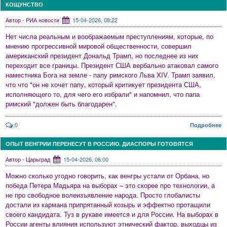
КОЩУНСТВО
Автор - РИА новости
15-04-2026, 08:22
Нет числа реальным и воображаемым преступлениям, которые, по
мнению прогрессивной мировой общественности, совершил
американский президент Дональд Трамп, но последнее из них
переходит все границы. Президент США вербально атаковал самого
наместника Бога на земле - папу римского Льва XIV. Трамп заявил,
что что "он не хочет папу, который критикует президента США,
исполняющего то, для чего его избрали" и напомнил, что папа
римский "должен быть благодарен".
:0
Подробнее
ОПЫТ ВЕНГРИИ ПЕРЕНЕСУТ В РОССИЮ. ДИАСПОРЫ ГОТОВЯТСЯ
Автор - Царьград
15-04-2026, 06:00
Можно сколько угодно говорить, как венгры устали от Орбана, но
победа Петера Мадьяра на выборах – это скорее про технологии, а
не про свободное волеизъявление народа. Просто глобалисты
достали из кармана припрятанный козырь и эффектно протащили
своего кандидата. Туз в рукаве имеется и для России. На выборах в
России агенты влияния используют этнический фактор, выходцы из