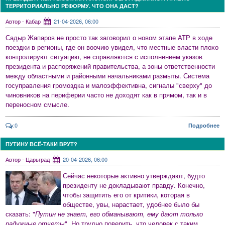
ТЕРРИТОРИАЛЬНО РЕФОРМУ. ЧТО ОНА ДАСТ?
Автор - Кабар
21-04-2026, 06:00
Садыр Жапаров не просто так заговорил о новом этапе АТР в ходе
поездки в регионы, где он воочию увидел, что местные власти плохо
контролируют ситуацию, не справляются с исполнением указов
президента и распоряжений правительства, а зоны ответственности
между областными и районными начальниками размыты. Система
госуправления громоздка и малоэффективна, сигналы "сверху" до
чиновников на периферии часто не доходят как в прямом, так и в
переносном смысле.
:0
Подробнее
ПУТИНУ ВСЁ-ТАКИ ВРУТ?
Автор - Царьград
20-04-2026, 06:00
Сейчас некоторые активно утверждают, будто
президенту не докладывают правду. Конечно,
чтобы защитить его от критики, которая в
обществе, увы, нарастает, удобнее было бы
сказать: "
Путин не знает, его обманывают, ему дают только
радужные отчеты
". Но трудно поверить, что человек с таким