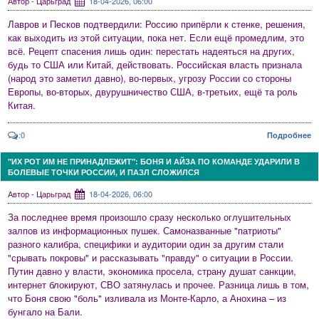
Автор - Царьград
18-04-2026, 06:00
Лавров и Песков подтвердили: Россию припёрли к стенке, решения,
как выходить из этой ситуации, пока нет. Если ещё промедлим, это
всё. Рецепт спасения лишь один: перестать надеяться на других,
будь то США или Китай, действовать. Российская власть признала
(народ это заметил давно), во-первых, угрозу России со стороны
Европы, во-вторых, двурушничество США, в-третьих, ещё та роль
Китая.
:0
Подробнее
"ИХ РОТ ИМ НЕ ПРИНАДЛЕЖИТ": БОНЯ И АЙЗА ПО КОМАНДЕ УДАРИЛИ В
БОЛЕВЫЕ ТОЧКИ РОССИИ, И ПАЗЛ СЛОЖИЛСЯ
Автор - Царьград
18-04-2026, 06:00
За последнее время произошло сразу несколько оглушительных
залпов из информационных пушек. Самоназванные "патриоты"
разного калибра, специфики и аудитории один за другим стали
"срывать покровы" и рассказывать "правду" о ситуации в России.
Путин давно у власти, экономика просела, страну душат санкции,
интернет блокируют, СВО затянулась и прочее. Разница лишь в том,
что Боня свою "боль" изливала из Монте-Карло, а Анохина – из
бунгало на Бали.