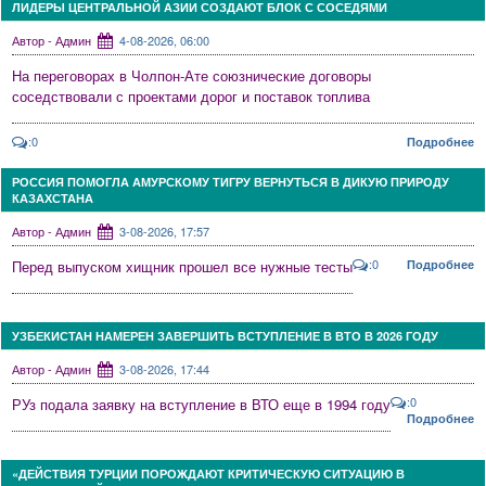
ЛИДЕРЫ ЦЕНТРАЛЬНОЙ АЗИИ СОЗДАЮТ БЛОК С СОСЕДЯМИ
Автор - Админ
4-08-2026, 06:00
На переговорах в Чолпон-Ате союзнические договоры
соседствовали с проектами дорог и поставок топлива
:0
Подробнее
РОССИЯ ПОМОГЛА АМУРСКОМУ ТИГРУ ВЕРНУТЬСЯ В ДИКУЮ ПРИРОДУ
КАЗАХСТАНА
Автор - Админ
3-08-2026, 17:57
:0
Перед выпуском хищник прошел все нужные тесты
Подробнее
УЗБЕКИСТАН НАМЕРЕН ЗАВЕРШИТЬ ВСТУПЛЕНИЕ В ВТО В 2026 ГОДУ
Автор - Админ
3-08-2026, 17:44
:0
РУз подала заявку на вступление в ВТО еще в 1994 году
Подробнее
«ДЕЙСТВИЯ ТУРЦИИ ПОРОЖДАЮТ КРИТИЧЕСКУЮ СИТУАЦИЮ В