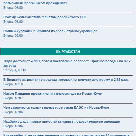
возможным преемником президента?
Вчера, 06:00
Почему Бельгия стала фанатом российского СПГ
Вчера, 06:00
Поляки кулаками выгоняют из своей страны украинцев
Вчера, 06:00
КЫРГЫЗСТАН
Жара достигнет +39°C, потом постепенно ослабеет. Прогноз погоды на 8-17
августа
Сегодня, 08:13
В Бишкеке загрязнение воздуха превысило допустимую норму в 2,75 раза
Вчера, 18:10
Никол Пашинян прокатился на велосипеде на Иссык-Куле
Вчера, 18:07
Чем закончился саммит премьеров стран ЕАЭС на Иссык-Куле
Вчера, 18:06
Нацбанку дадут право приостанавливать подозрительные операции
Вчера, 18:04
Куванычбек Конгантиев передал государству имущество на 15 миллионов