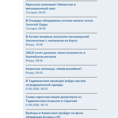
Евросоюз затягивает Узбекистан в
миграционный омут
Сегодня, 06:00
В Отыраре обнаружены остатки мечети эпохи
Золотой Орды
Сегодня, 06:00
В Астане впервые испытали пассажирский
беспилотник с человеком на борту
Вчера, 18:08
ОБСЕ хочет доказать свою полезность в
Каспийском регионе
Вчера, 08:09
Казахская латиница: missia provalena?
Вчера, 06:00
В Таджикистане проводят рейды против
нетрадиционной одежды
6-08-2026, 09:20
Схему наркоторговцев-дезертиров из
Таджикистана вскрыли в Саратове
6-08-2026, 08:19
Выборы в Казахстане пройдут на фоне
сближения Астаны с ЕС