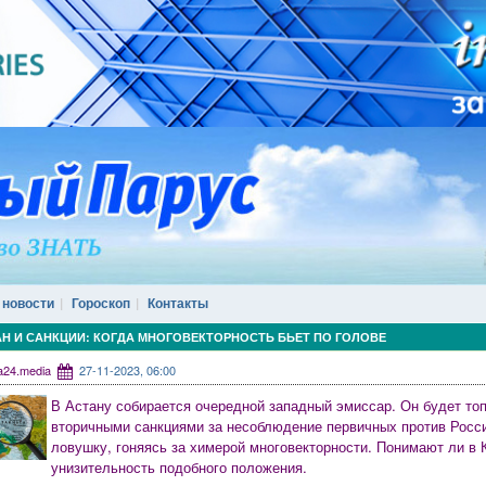
 новости
Гороскоп
Контакты
Н И САНКЦИИ: КОГДА МНОГОВЕКТОРНОСТЬ БЬЕТ ПО ГОЛОВЕ
ia24.media
27-11-2023, 06:00
В Астану собирается очередной западный эмиссар. Он будет топ
вторичными санкциями за несоблюдение первичных против России
ловушку, гоняясь за химерой многовекторности. Понимают ли в 
унизительность подобного положения.