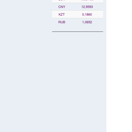
CNY
12,9593
KZT
0,1860
RUB
1,0652