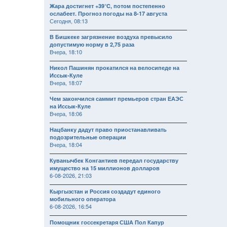
Жара достигнет +39°C, потом постепенно
ослабеет. Прогноз погоды на 8-17 августа
Сегодня, 08:13
В Бишкеке загрязнение воздуха превысило
допустимую норму в 2,75 раза
Вчера, 18:10
Никол Пашинян прокатился на велосипеде на
Иссык-Куле
Вчера, 18:07
Чем закончился саммит премьеров стран ЕАЭС
на Иссык-Куле
Вчера, 18:06
Нацбанку дадут право приостанавливать
подозрительные операции
Вчера, 18:04
Куванычбек Конгантиев передал государству
имущество на 15 миллионов долларов
6-08-2026, 21:03
Кыргызстан и Россия создадут единого
мобильного оператора
6-08-2026, 16:54
Помощник госсекретаря США Пол Капур