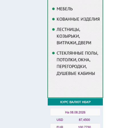
КУРС ВАЛЮТ НБКР
На 08.08.2026
USD
87,4500
EUR
100,7730