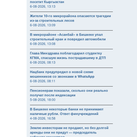
посетит Кыргызстан
6-08-2026, 13:13
Жители 10-го микрорайона опасаются трагедии
из-за строительных лесов
6-08-2026, 13:09
В микрорайоне «Асанбай» в Бишкеке упал
строительный кран и повредил автомобили
6-08-2026, 13:08
Глава Минздрава поблагодарил студентку
КГМА, спасшую жизнь пострадавшему в ДТП
6-08-2026, 08:13
Нацбанк предупредил о новой схеме
мошенников со звонками в WhatsApp
6-08-2026, 08:11
Пенсионерам показали, сколько они реально
получат после индексации
5-08-2026, 18:00
В Бишкеке некоторые банки не принимают
наличные рубли. Ответ финучреждений
4-08-2026, 16:58
Землю инвесторам не продают, но без долгой
аренды они не придут — председатель
кабинета министров