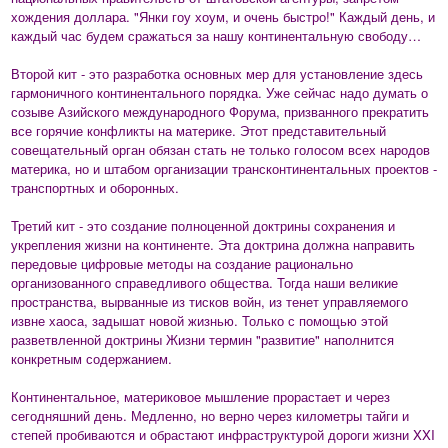
хождения доллара. "Янки гоу хоум, и очень быстро!" Каждый день, и
каждый час будем сражаться за нашу континентальную свободу…
Второй кит - это разработка основных мер для установление здесь
гармоничного континентального порядка. Уже сейчас надо думать о
созыве Азийского международного Форума, призванного прекратить
все горячие конфликты на материке. Этот представительный
совещательный орган обязан стать не только голосом всех народов
материка, но и штабом организации трансконтинентальных проектов -
транспортных и оборонных.
Третий кит - это создание полноценной доктрины сохранения и
укрепления жизни на континенте. Эта доктрина должна направить
передовые цифровые методы на создание рационально
организованного справедливого общества. Тогда наши великие
пространства, вырванные из тисков войн, из тенет управляемого
извне хаоса, задышат новой жизнью. Только с помощью этой
разветвленной доктрины Жизни термин "развитие" наполнится
конкретным содержанием.
Континентальное, материковое мышление прорастает и через
сегодняшний день. Медленно, но верно через километры тайги и
степей пробиваются и обрастают инфраструктурой дороги жизни XXI