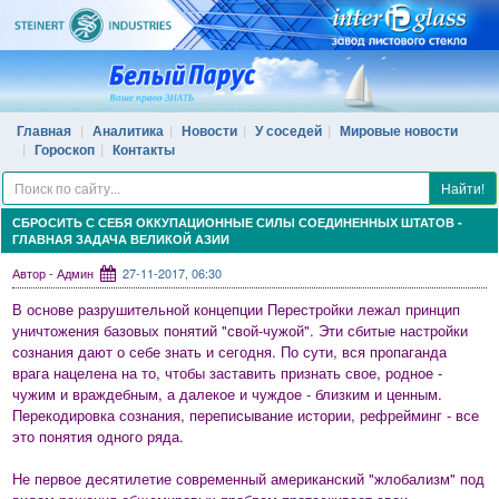
Главная
Аналитика
Новости
У соседей
Мировые новости
Гороскоп
Контакты
Найти!
СБРОСИТЬ С СЕБЯ ОККУПАЦИОННЫЕ СИЛЫ СОЕДИНЕННЫХ ШТАТОВ -
ГЛАВНАЯ ЗАДАЧА ВЕЛИКОЙ АЗИИ
Автор - Админ
27-11-2017, 06:30
В основе разрушительной концепции Перестройки лежал принцип
уничтожения базовых понятий "свой-чужой". Эти сбитые настройки
сознания дают о себе знать и сегодня. По сути, вся пропаганда
врага нацелена на то, чтобы заставить признать свое, родное -
чужим и враждебным, а далекое и чуждое - близким и ценным.
Перекодировка сознания, переписывание истории, рефрейминг - все
это понятия одного ряда.
Не первое десятилетие современный американский "жлобализм" под