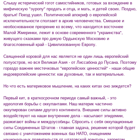
Слышу истерический гогот самостийников, готовых за вхождение в
мифическую "эуропу" продать и отца, и мать, и детей своих. Поздно,
братья! Поезд ушел. Политический апокриф о европейской
исключительности сползает в архив человечества. Смешное и
необоснованное презрение ко всему, что находится восточнее
Малой Жмеринки, лежит в основе современного "украинства",
живущего сказками про дикую Ордынскую Московию и
благословенный край - Цивилизованную Европу.
Священной коровой для нас является не один лишь европейский
полуостров, но вся Великая Азия - от Лиссабона до Пусана. Поэтому
гораздо важнее местечковых "европейских ценностей" - наши общие
индоевропейские ценности: как духовные, так и материальные.
Но что есть материковое мышление, на каких китах оно зиждется?
Первый кит, в краткосрочном периоде самый важный, - это
идеология борьбы с оккупантами. Наш материк частично
оккупирован силами другого континента. Внешние силы активно
воздействуют на наши внутренние дела - насылают эпидемии,
разжигают войны и междоусобицы. Сбросить с себя оккупационные
силы Соединенных Штатов - главная задача, решение которой будет
связано с уничтожением военных баз НАТО, очищением
национальных правительств от штатовской агентуры, запретом