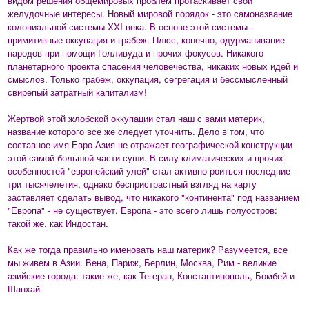
видом решения общемировых проблем протаскивает свои
желудочные интересы. Новый мировой порядок - это самоназвание
колониальной системы XXI века. В основе этой системы -
примитивные оккупация и грабеж. Плюс, конечно, одурманивание
народов при помощи Голливуда и прочих фокусов. Никакого
планетарного проекта спасения человечества, никаких новых идей и
смыслов. Только грабеж, оккупация, сегрегация и бессмысленный
свирепый затратный капитализм!
Жертвой этой жлобской оккупации стал наш с вами материк,
название которого все же следует уточнить. Дело в том, что
составное имя Евро-Азия не отражает географической конструкции
этой самой большой части суши. В силу климатических и прочих
особенностей "европейский улей" стал активно роиться последние
три тысячелетия, однако беспристрастный взгляд на карту
заставляет сделать вывод, что никакого "континента" под названием
"Европа" - не существует. Европа - это всего лишь полуостров:
такой же, как Индостан.
Как же тогда правильно именовать наш материк? Разумеется, все
мы живем в Азии. Вена, Париж, Берлин, Москва, Рим - великие
азийские города: такие же, как Тегеран, Константинополь, Бомбей и
Шанхай.