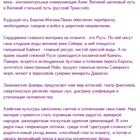
века - континентальные коммуникации Азии: Великий шелковый путь
и Великий стальной путь (русский Транссиб).
Будущая ось Берлин-Москва-Пекин обеспечит переброску
необходимых товаров и войск в широтном направлении.
Сердцевина главного материка на планете - это Русь. По ней несут
свои хладные воды великие реки Сибири, в ней плещется
священный Байкал - главный ресурс чистой пресной воды. А по
краям нашей снежной Руси громоздится космический Кремль
Памира, искрятся испещренные бухтами и пляжами берега Европы,
золотится таинственный Рейн, бушуют тяжелые волны Северного
моря, млеют в бирюзовом сумраке минареты Дамаска.
Заокеанские факиры предлагают нам мир иллюзий, театр фантомов,
смертоносную религию черных лун, доктрину унификации и
утилизации человечества.
Азийские культуры наполнены светом и солнечными смыслами. Наш
материк стремится стать огромным полем радости, ярмаркой
народов, разноцветным лоскутным одеялом цивилизаций. В этих
радостных сверкающих потоках, среди этой "цветущей сложности"
родится новый уклад жизни, способный спасти планету, а потом и
начать величайший поход в высоты космических бездн.