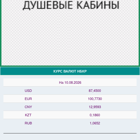
КУРС ВАЛЮТ НБКР
На 10.08.2026
USD
87,4500
EUR
100,7730
CNY
12,9593
KZT
0,1860
RUB
1,0652