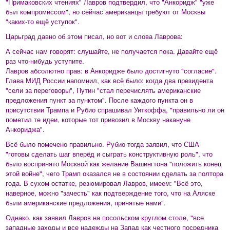
"Примаковских чтениях" Лавров подтвердил, что "Анкоридж" "уже
был компромиссом", но сейчас американцы требуют от Москвы
"каких-то ещё уступок".
Царьград давно об этом писал, но вот и слова Лаврова:
А сейчас нам говорят: слушайте, не получается пока. Давайте ещё
раз что-нибудь уступите.
Лавров абсолютно прав: в Анкоридже было достигнуто "согласие".
Глава МИД России напомнил, как всё было: когда два президента
"сели за переговоры", Путин "стал перечислять американские
предложения пункт за пунктом". После каждого пункта он в
присутствии Трампа и Рубио спрашивал Уиткоффа, "правильно ли он
пометил те идеи, которые тот привозил в Москву накануне
Анкориджа".
Всё было помечено правильно. Рубио тогда заявил, что США
"готовы сделать шаг вперёд и сыграть конструктивную роль", что
было воспринято Москвой как желание Вашингтона "положить конец
этой войне", чего Трамп оказался не в состоянии сделать за полтора
года. В сухом остатке, резюмировал Лавров, имеем: "Всё это,
наверное, можно "зачесть" как подтверждение того, что на Аляске
были американские предложения, принятые нами".
Однако, как заявил Лавров на посольском круглом столе, "все
западные заходы и все надежды на Запад как честного посредника