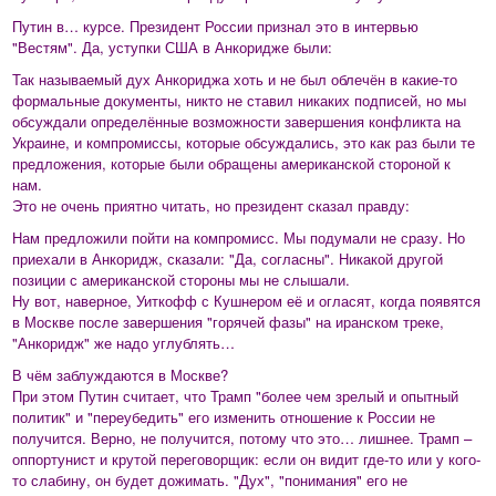
Путин в… курсе. Президент России признал это в интервью
"Вестям". Да, уступки США в Анкоридже были:
Так называемый дух Анкориджа хоть и не был облечён в какие-то
формальные документы, никто не ставил никаких подписей, но мы
обсуждали определённые возможности завершения конфликта на
Украине, и компромиссы, которые обсуждались, это как раз были те
предложения, которые были обращены американской стороной к
нам.
Это не очень приятно читать, но президент сказал правду:
Нам предложили пойти на компромисс. Мы подумали не сразу. Но
приехали в Анкоридж, сказали: "Да, согласны". Никакой другой
позиции с американской стороны мы не слышали.
Ну вот, наверное, Уиткофф с Кушнером её и огласят, когда появятся
в Москве после завершения "горячей фазы" на иранском треке,
"Анкоридж" же надо углублять…
В чём заблуждаются в Москве?
При этом Путин считает, что Трамп "более чем зрелый и опытный
политик" и "переубедить" его изменить отношение к России не
получится. Верно, не получится, потому что это… лишнее. Трамп –
оппортунист и крутой переговорщик: если он видит где-то или у кого-
то слабину, он будет дожимать. "Дух", "понимания" его не