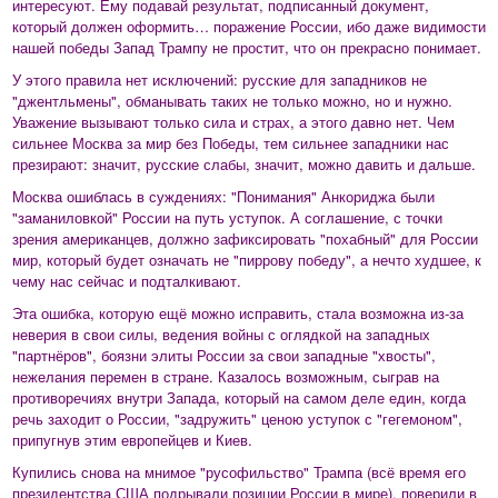
интересуют. Ему подавай результат, подписанный документ,
который должен оформить… поражение России, ибо даже видимости
нашей победы Запад Трампу не простит, что он прекрасно понимает.
У этого правила нет исключений: русские для западников не
"джентльмены", обманывать таких не только можно, но и нужно.
Уважение вызывают только сила и страх, а этого давно нет. Чем
сильнее Москва за мир без Победы, тем сильнее западники нас
презирают: значит, русские слабы, значит, можно давить и дальше.
Москва ошиблась в суждениях: "Понимания" Анкориджа были
"заманиловкой" России на путь уступок. А соглашение, с точки
зрения американцев, должно зафиксировать "похабный" для России
мир, который будет означать не "пиррову победу", а нечто худшее, к
чему нас сейчас и подталкивают.
Эта ошибка, которую ещё можно исправить, стала возможна из-за
неверия в свои силы, ведения войны с оглядкой на западных
"партнёров", боязни элиты России за свои западные "хвосты",
нежелания перемен в стране. Казалось возможным, сыграв на
противоречиях внутри Запада, который на самом деле един, когда
речь заходит о России, "задружить" ценою уступок с "гегемоном",
припугнув этим европейцев и Киев.
Купились снова на мнимое "русофильство" Трампа (всё время его
президентства США подрывали позиции России в мире), поверили в