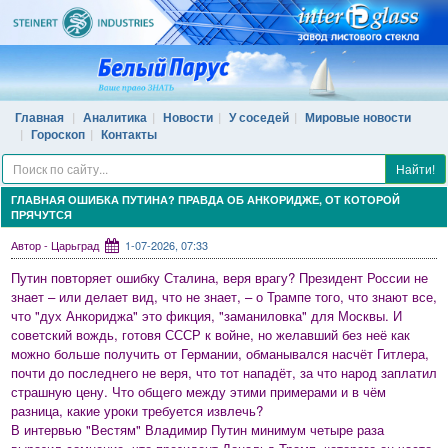
Главная
Аналитика
Новости
У соседей
Мировые новости
Гороскоп
Контакты
Найти!
ГЛАВНАЯ ОШИБКА ПУТИНА? ПРАВДА ОБ АНКОРИДЖЕ, ОТ КОТОРОЙ
ПРЯЧУТСЯ
Автор - Царьград
1-07-2026, 07:33
Путин повторяет ошибку Сталина, веря врагу? Президент России не
знает – или делает вид, что не знает, – о Трампе того, что знают все,
что "дух Анкориджа" это фикция, "заманиловка" для Москвы. И
советский вождь, готовя СССР к войне, но желавший без неё как
можно больше получить от Германии, обманывался насчёт Гитлера,
почти до последнего не веря, что тот нападёт, за что народ заплатил
страшную цену. Что общего между этими примерами и в чём
разница, какие уроки требуется извлечь?
В интервью "Вестям" Владимир Путин минимум четыре раза