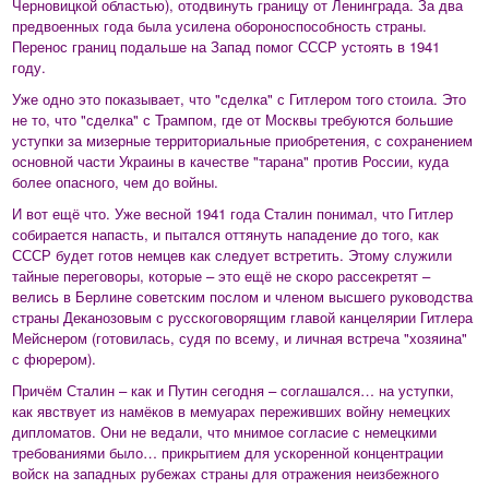
Черновицкой областью), отодвинуть границу от Ленинграда. За два
предвоенных года была усилена обороноспособность страны.
Перенос границ подальше на Запад помог СССР устоять в 1941
году.
Уже одно это показывает, что "сделка" с Гитлером того стоила. Это
не то, что "сделка" с Трампом, где от Москвы требуются большие
уступки за мизерные территориальные приобретения, с сохранением
основной части Украины в качестве "тарана" против России, куда
более опасного, чем до войны.
И вот ещё что. Уже весной 1941 года Сталин понимал, что Гитлер
собирается напасть, и пытался оттянуть нападение до того, как
СССР будет готов немцев как следует встретить. Этому служили
тайные переговоры, которые – это ещё не скоро рассекретят –
велись в Берлине советским послом и членом высшего руководства
страны Деканозовым с русскоговорящим главой канцелярии Гитлера
Мейснером (готовилась, судя по всему, и личная встреча "хозяина"
с фюрером).
Причём Сталин – как и Путин сегодня – соглашался… на уступки,
как явствует из намёков в мемуарах переживших войну немецких
дипломатов. Они не ведали, что мнимое согласие с немецкими
требованиями было… прикрытием для ускоренной концентрации
войск на западных рубежах страны для отражения неизбежного