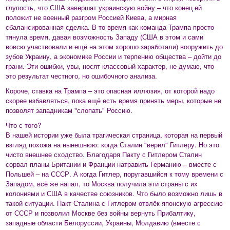
глупость, что США завершат украинскую войну – что конец ей
положит не военный разгром Россией Киева, а мирная
сбалансированная сделка. В то время как команда Трампа просто
тянула время, давая возможность Западу (США в этом и сами
вовсю участвовали и ещё на этом хорошо заработали) вооружить до
зубов Украину, а экономике России и терпению общества – дойти до
грани. Эти ошибки, увы, носят классовый характер, не думаю, что
это результат честного, но ошибочного анализа.
Короче, ставка на Трампа – это опасная иллюзия, от которой надо
скорее избавляться, пока ещё есть время принять меры, которые не
позволят западникам "слопать" Россию.
Что с того?
В нашей истории уже была трагическая страница, которая на первый
взгляд похожа на нынешнюю: когда Сталин "верил" Гитлеру. Но это
чисто внешнее сходство. Благодаря Пакту с Гитлером Сталин
сорвал планы Британии и Франции натравить Германию – вместе с
Польшей – на СССР. А когда Гитлер, поругавшийся к тому времени с
Западом, всё же напал, то Москва получила эти страны с их
колониями и США в качестве союзников. Что было возможно лишь в
такой ситуации. Пакт Сталина с Гитлером отвлёк японскую агрессию
от СССР и позволил Москве без войны вернуть Прибалтику,
западные области Белоруссии, Украины, Молдавию (вместе с