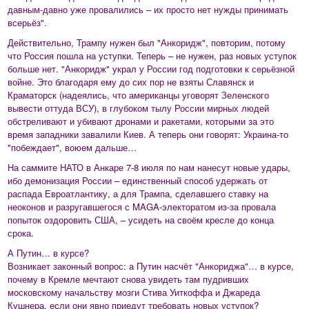
давным-давно уже провалились – их просто нет нужды принимать
всерьёз".
Действительно, Трампу нужен был "Анкоридж", повторим, потому
что Россия пошла на уступки. Теперь – не нужен, раз новых уступок
больше нет. "Анкоридж" украл у России год подготовки к серьёзной
войне. Это благодаря ему до сих пор не взяты Славянск и
Краматорск (надеялись, что американцы уговорят Зеленского
вывести оттуда ВСУ), в глубоком тылу России мирных людей
обстреливают и убивают дронами и ракетами, которыми за это
время западники завалили Киев. А теперь они говорят: Украина-то
"побеждает", воюем дальше…
На саммите НАТО в Анкаре 7-8 июля по нам нанесут новые удары,
ибо демонизация России – единственный способ удержать от
распада Евроатлантику, а для Трампа, сделавшего ставку на
неоконов и разругавшегося с MAGA-электоратом из-за провала
попыток оздоровить США, – усидеть на своём кресле до конца
срока.
А Путин… в курсе?
Возникает законный вопрос: а Путин насчёт "Анкориджа"… в курсе,
почему в Кремле мечтают снова увидеть там пудривших
московскому начальству мозги Стива Уиткоффа и Джареда
Кушнера, если они явно приедут требовать новых уступок?