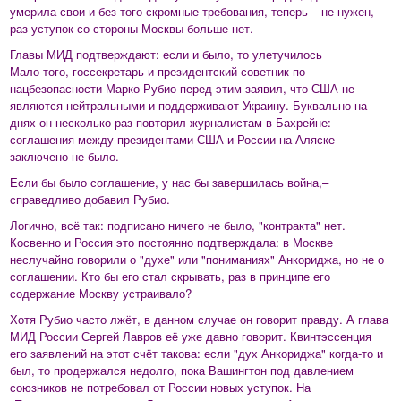
умерила свои и без того скромные требования, теперь – не нужен,
раз уступок со стороны Москвы больше нет.
Главы МИД подтверждают: если и было, то улетучилось
Мало того, госсекретарь и президентский советник по
нацбезопасности Марко Рубио перед этим заявил, что США не
являются нейтральными и поддерживают Украину. Буквально на
днях он несколько раз повторил журналистам в Бахрейне:
соглашения между президентами США и России на Аляске
заключено не было.
Если бы было соглашение, у нас бы завершилась война,–
справедливо добавил Рубио.
Логично, всё так: подписано ничего не было, "контракта" нет.
Косвенно и Россия это постоянно подтверждала: в Москве
неслучайно говорили о "духе" или "пониманиях" Анкориджа, но не о
соглашении. Кто бы его стал скрывать, раз в принципе его
содержание Москву устраивало?
Хотя Рубио часто лжёт, в данном случае он говорит правду. А глава
МИД России Сергей Лавров её уже давно говорит. Квинтэссенция
его заявлений на этот счёт такова: если "дух Анкориджа" когда-то и
был, то продержался недолго, пока Вашингтон под давлением
союзников не потребовал от России новых уступок. На