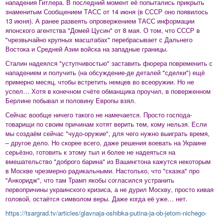
нападения Гитлера. В последний момент её попытались прикрыть
знаменитым Сообщением ТАСС от 14 июня (в СССР оно появилось
13 июня). А ранее развеять опровержением ТАСС информации
японского агентства "Домей Цусин" от 8 мая. О том, что СССР в
"чрезвычайно крупных масштабах" перебрасывает с Дальнего
Востока и Средней Азии войска на западные границы.
Сталин надеялся "уступчивостью" заставить фюрера повременить с
нападением и получить (на обсуждение-де деталей "сделки") ещё
примерно месяц, чтобы встретить немцев во всеоружии. Но не
успел… Хотя в конечном счёте обманщика проучил, в поверженном
Берлине побывал и половину Европы взял.
Сейчас вообще ничего такого не намечается. Просто господа-
товарищи по своим причинам хотят верить тем, кому нельзя. Если
мы создаём сейчас "чудо-оружие", для чего нужно выиграть время,
– другое дело. Но скорее всего, даже решения воевать на Украине
серьёзно, готовить к этому тыл и более не надеяться на
вмешательство "доброго барина" из Вашингтона кажутся некоторым
в Москве чрезмерно радикальными. Настолько, что "сказка" про
"Анкоридж", что там Трамп якобы согласился устранить
первопричины украинского кризиса, а не дурил Москву, просто кивая
головой, остаётся символом веры. Даже когда её уже… нет.
https://tsargrad.tv/articles/glavnaja-oshibka-putina-ja-ob-jetom-nichego-