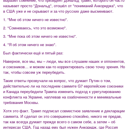
выразил сомнение, что президент Дональд Трамп, которого он часто
называет просто "Дональд", отошёл от "пониманий Анкориджа", что
в США уже и не скрывают и за что русских даже высмеивают.
1. "Мне об этом ничего не известно".
2. "Сомневаюсь, что это возможно".
3. "Мне пока об этом ничего не известно".
4. "Я об этом ничего не знаю".
Был фактически ещё и пятый раз:
Наверное, все мы, мы – люди, мы все слушаем наших и оппонентов,
и союзников… и можем как-то корректировать свою точку зрения. Но
так, чтобы совсем уж переубедить.
Такие ответы прозвучали на вопрос, что думает Путин о том,
действительно ли на последнем саммите G7 европейские союзники
и Канада переубедили Трампа изменить подход к урегулированию
конфликта на Украине, наплевав на озабоченности и минимальные
требования Москвы.
Хотя это факт. Трамп подписал совместное заявление и декларации
саммита. И сделал он это совершенно спокойно, никого не предав,
так как всегда думает прежде всего о самом себе, а затем – об
интересах США. Год назад ему был нужен Анкоридж, где Россия