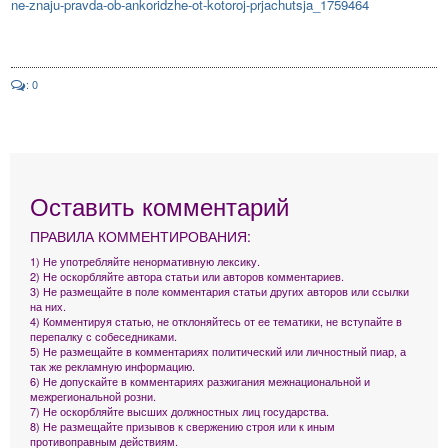
ne-znaju-pravda-ob-ankoridzhe-ot-kotoroj-prjachutsja_1759464
: 0
Оставить комментарий
ПРАВИЛА КОММЕНТИРОВАНИЯ:
1) Не употребляйте ненормативную лексику.
2) Не оскорбляйте автора статьи или авторов комментариев.
3) Не размещайте в поле комментария статьи других авторов или ссылки
на них.
4) Комментируя статью, не отклоняйтесь от ее тематики, не вступайте в
перепалку с собеседниками.
5) Не размещайте в комментариях политический или личностный пиар, а
так же рекламную информацию.
6) Не допускайте в комментариях разжигания межнациональной и
межрегиональной розни.
7) Не оскорбляйте высших должностных лиц государства.
8) Не размещайте призывов к свержению строя или к иным
противоправным действиям.