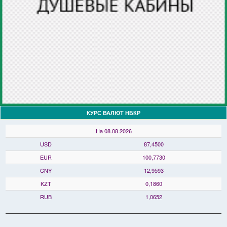
КУРС ВАЛЮТ НБКР
На 08.08.2026
USD
87,4500
EUR
100,7730
CNY
12,9593
KZT
0,1860
RUB
1,0652