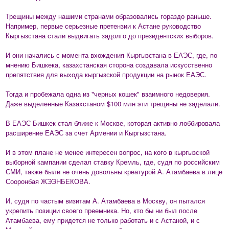
Трещины между нашими странами образовались гораздо раньше.
Например, первые серьезные претензии к Астане руководство
Кыргызстана стали выдвигать задолго до президентских выборов.
И они начались с момента вхождения Кыргызстана в ЕАЭС, где, по
мнению Бишкека, казахстанская сторона создавала искусственно
препятствия для выхода кыргызской продукции на рынок ЕАЭС.
Тогда и пробежала одна из "черных кошек" взаимного недоверия.
Даже выделенные Казахстаном $100 млн эти трещины не заделали.
В ЕАЭС Бишкек стал ближе к Москве, которая активно лоббировала
расширение ЕАЭС за счет Армении и Кыргызстана.
И в этом плане не менее интересен вопрос, на кого в кыргызской
выборной кампании сделал ставку Кремль, где, судя по российским
СМИ, также были не очень довольны креатурой А. Атамбаева в лице
Сооронбая ЖЭЭНБЕКОВА.
И, судя по частым визитам А. Атамбаева в Москву, он пытался
укрепить позиции своего преемника. Но, кто бы ни был после
Атамбаева, ему придется не только работать и с Астаной, и с