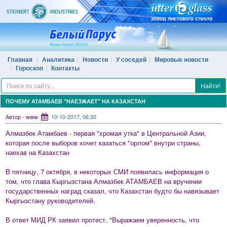
Главная
Аналитика
Новости
У соседей
Мировые новости
Гороскоп
Контакты
Найти!
ПОЧЕМУ АТАМБАЕВ "НАЕЗЖАЕТ" НА КАЗАХСТАН
Автор - www
10-10-2017, 06:30
Алмазбек Атамбаев - первая "хромая утка" в Центральной Азии,
которая после выборов хочет казаться "орлом" внутри страны,
наехав на Казахстан
В пятницу, 7 октября, в некоторых СМИ появилась информация о
том, что глава Кыргызстана Алмазбек АТАМБАЕВ на вручении
государственных наград сказал, что Казахстан будто бы навязывает
Кыргызстану руководителей.
В ответ МИД РК заявил протест. "Выражаем уверенность, что