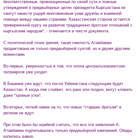
безответственные, провокационные по своей сути и ложные
утверждения в предвыборных целях президента Кыргызстана не
смогут нанести ущерб многовековым узам дружбы и взаимной
помощи между нашими странами. Казахстанская сторона остается
приверженной курсу на развитие традиционно братских отношений с
кыргызским народом", - отмечается в тексте документа.
С политической точки зрения, такая смелость Атамбаева
продиктована не только предвыборной суетой, но и двумя другими
моментами.
Во-первых, уверенностью в том, что эпоха центральноазиатских
патриархов уже уходит.
В Бишкеке уже ждут, что после Узбекистана следующим будет
Казахстан. А когда лев слабеет, его рано или поздно, могут клевать
даже "хромые утки".
Во-вторых, четкий намек на то, что новых "старших братьев" в
регионе не ждут.
При этом было бы ошибкой считать, что все эти заявления А.
Атамбаева подпитывались только предвыборной кампанией. Обиды
копились давно.