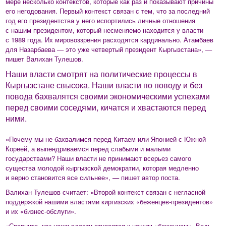
мере несколько контекстов, которые как раз и показывают причины
его негодования. Первый контекст связан с тем, что за последний
год его президентства у него испортились личные отношения
с нашим президентом, который несменяемо находится у власти
с 1989 года. Их мировоззрения расходятся кардинально. Атамбаев
для Назарбаева — это уже четвертый президент Кыргызстана», —
пишет Валихан Тулешов.
Наши власти смотрят на политические процессы в
Кыргызстане свысока. Наши власти по поводу и без
повода бахвалятся своими экономическими успехами
перед своими соседями, кичатся и хвастаются перед
ними.
«Почему мы не бахвалимся перед Китаем или Японией с Южной
Кореей, а выпендриваемся перед слабыми и малыми
государствами? Наши власти не принимают всерьез самого
существа молодой кыргызской демократии, которая медленно
и верно становится все сильнее», — пишет автор поста.
Валихан Тулешов считает: «Второй контекст связан с негласной
поддержкой нашими властями киргизских «беженцев-президентов»
и их «бизнес-обслуги».
«Сравните, как наши власти относятся к нашим «беженцам». Ведь