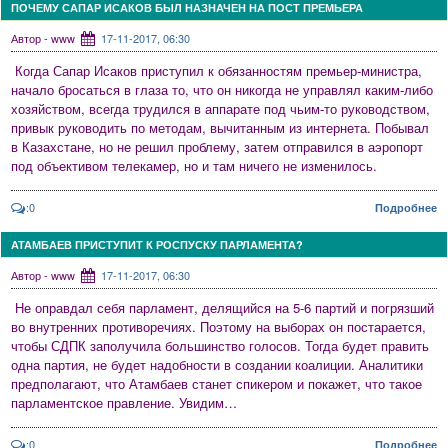
ПОЧЕМУ САПАР ИСАКОВ БЫЛ НАЗНАЧЕН НА ПОСТ ПРЕМЬЕРА
Автор - www
17-11-2017, 06:30
Когда Сапар Исаков приступил к обязанностям премьер-министра,
начало бросаться в глаза то, что он никогда не управлял каким-либо
хозяйством, всегда трудился в аппарате под чьим-то руководством,
привык руководить по методам, вычитанным из интернета. Побывал
в Казахстане, но не решил проблему, затем отправился в аэропорт
под объективом телекамер, но и там ничего не изменилось.
:0
Подробнее
АТАМБАЕВ ПРИСТУПИТ К РОСПУСКУ ПАРЛАМЕНТА?
Автор - www
17-11-2017, 06:30
Не оправдал себя парламент, делящийся на 5-6 партий и погрязший
во внутренних противоречиях. Поэтому на выборах он постарается,
чтобы СДПК заполучила большинство голосов. Тогда будет править
одна партия, не будет надобности в создании коалиции. Аналитики
предполагают, что Атамбаев станет спикером и покажет, что такое
парламентское правление. Увидим…
:0
Подробнее