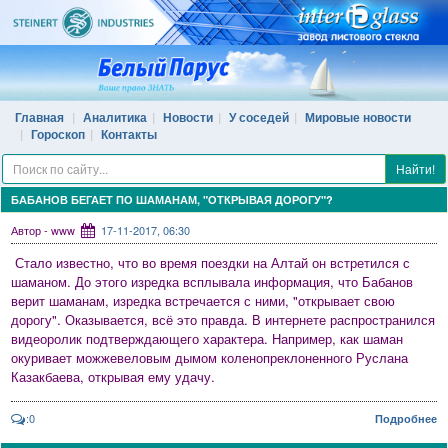
Главная
Аналитика
Новости
У соседей
Мировые новости
Гороскоп
Контакты
Найти!
БАБАНОВ БЕГАЕТ ПО ШАМАНАМ, "ОТКРЫВАЯ ДОРОГУ"?
Автор - www
17-11-2017, 06:30
Стало известно, что во время поездки на Алтай он встретился с
шаманом. До этого изредка всплывала информация, что Бабанов
верит шаманам, изредка встречается с ними, "открывает свою
дорогу". Оказывается, всё это правда. В интернете распространился
видеоролик подтверждающего характера. Например, как шаман
окуривает можжевеловым дымом коленопреклоненного Руслана
Казакбаева, открывая ему удачу.
:0
Подробнее