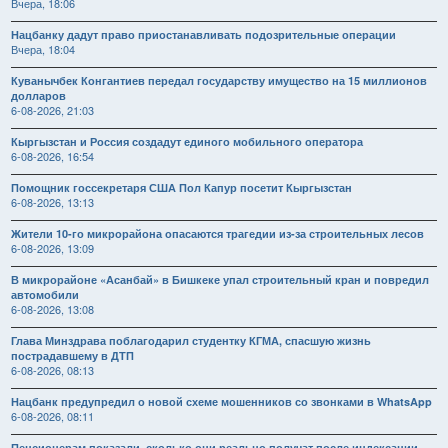
Вчера, 18:06
Нацбанку дадут право приостанавливать подозрительные операции
Вчера, 18:04
Куванычбек Конгантиев передал государству имущество на 15 миллионов
долларов
6-08-2026, 21:03
Кыргызстан и Россия создадут единого мобильного оператора
6-08-2026, 16:54
Помощник госсекретаря США Пол Капур посетит Кыргызстан
6-08-2026, 13:13
Жители 10-го микрорайона опасаются трагедии из-за строительных лесов
6-08-2026, 13:09
В микрорайоне «Асанбай» в Бишкеке упал строительный кран и повредил
автомобили
6-08-2026, 13:08
Глава Минздрава поблагодарил студентку КГМА, спасшую жизнь
пострадавшему в ДТП
6-08-2026, 08:13
Нацбанк предупредил о новой схеме мошенников со звонками в WhatsApp
6-08-2026, 08:11
Пенсионерам показали, сколько они реально получат после индексации