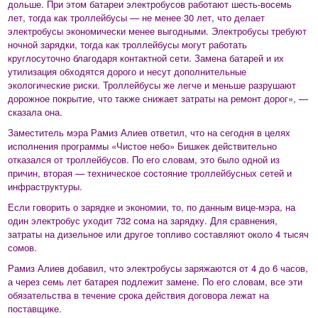
дольше. При этом батареи электробусов работают шесть-восемь
лет, тогда как троллейбусы — не менее 30 лет, что делает
электробусы экономически менее выгодными. Электробусы требуют
ночной зарядки, тогда как троллейбусы могут работать
круглосуточно благодаря контактной сети. Замена батарей и их
утилизация обходятся дорого и несут дополнительные
экологические риски. Троллейбусы же легче и меньше разрушают
дорожное покрытие, что также снижает затраты на ремонт дорог», —
сказала она.
Заместитель мэра Рамиз Алиев ответил, что на сегодня в целях
исполнения программы «Чистое небо» Бишкек действительно
отказался от троллейбусов. По его словам, это было одной из
причин, вторая — техническое состояние троллейбусных сетей и
инфраструктуры.
Если говорить о зарядке и экономии, то, по данным вице-мэра, на
один электробус уходит 732 сома на зарядку. Для сравнения,
затраты на дизельное или другое топливо составляют около 4 тысяч
сомов.
Рамиз Алиев добавил, что электробусы заряжаются от 4 до 6 часов,
а через семь лет батарея подлежит замене. По его словам, все эти
обязательства в течение срока действия договора лежат на
поставщике.