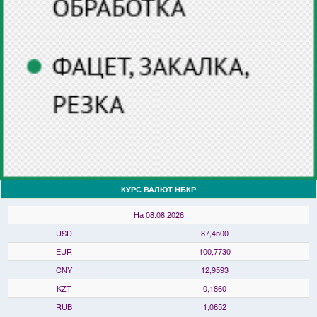
КУРС ВАЛЮТ НБКР
На 08.08.2026
USD
87,4500
EUR
100,7730
CNY
12,9593
KZT
0,1860
RUB
1,0652