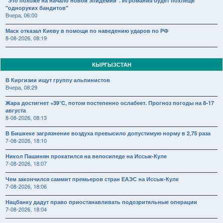
"Это похоже на начало новой эпидемии". Игромания будет похлеще
"одноруких бандитов"
Вчера, 06:00
Маск отказал Киеву в помощи по наведению ударов по РФ
8-08-2026, 08:19
КЫРГЫЗСТАН
В Киргизии ищут группу альпинистов
Вчера, 08:29
Жара достигнет +39°C, потом постепенно ослабеет. Прогноз погоды на 8-17
августа
8-08-2026, 08:13
В Бишкеке загрязнение воздуха превысило допустимую норму в 2,75 раза
7-08-2026, 18:10
Никол Пашинян прокатился на велосипеде на Иссык-Куле
7-08-2026, 18:07
Чем закончился саммит премьеров стран ЕАЭС на Иссык-Куле
7-08-2026, 18:06
Нацбанку дадут право приостанавливать подозрительные операции
7-08-2026, 18:04