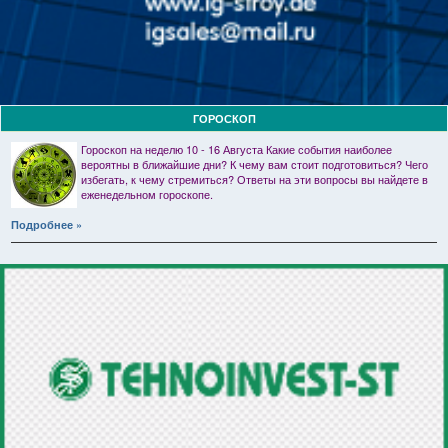
ГОРОСКОП
Гороскоп на неделю 10 - 16 Августа Какие события наиболее
вероятны в ближайшие дни? К чему вам стоит подготовиться? Чего
избегать, к чему стремиться? Ответы на эти вопросы вы найдете в
еженедельном гороскопе.
Подробнее »