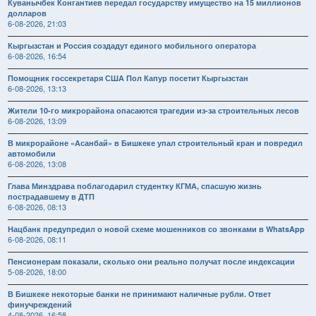
Куванычбек Конгантиев передал государству имущество на 15 миллионов
долларов
6-08-2026, 21:03
Кыргызстан и Россия создадут единого мобильного оператора
6-08-2026, 16:54
Помощник госсекретаря США Пол Капур посетит Кыргызстан
6-08-2026, 13:13
Жители 10-го микрорайона опасаются трагедии из-за строительных лесов
6-08-2026, 13:09
В микрорайоне «Асанбай» в Бишкеке упал строительный кран и повредил
автомобили
6-08-2026, 13:08
Глава Минздрава поблагодарил студентку КГМА, спасшую жизнь
пострадавшему в ДТП
6-08-2026, 08:13
Нацбанк предупредил о новой схеме мошенников со звонками в WhatsApp
6-08-2026, 08:11
Пенсионерам показали, сколько они реально получат после индексации
5-08-2026, 18:00
В Бишкеке некоторые банки не принимают наличные рубли. Ответ
финучреждений
4-08-2026, 16:58