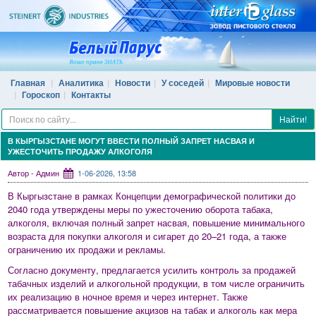
Главная
Аналитика
Новости
У соседей
Мировые новости
Гороскоп
Контакты
Найти!
В КЫРГЫЗСТАНЕ МОГУТ ВВЕСТИ ПОЛНЫЙ ЗАПРЕТ НАСВАЯ И
УЖЕСТОЧИТЬ ПРОДАЖУ АЛКОГОЛЯ
Автор - Админ
1-06-2026, 13:58
В Кыргызстане в рамках Концепции демографической политики до
2040 года утверждены меры по ужесточению оборота табака,
алкоголя, включая полный запрет насвая, повышение минимального
возраста для покупки алкоголя и сигарет до 20–21 года, а также
ограничению их продажи и рекламы.
Согласно документу, предлагается усилить контроль за продажей
табачных изделий и алкогольной продукции, в том числе ограничить
их реализацию в ночное время и через интернет. Также
рассматривается повышение акцизов на табак и алкоголь как мера