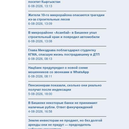
посетит Кыргызстан
6-08-2026, 13:13
Жители 10-го микрорайона опасаются трагедии
из-за строительных лесов
6-08-2026, 13:09
В микрорайоне «Асанбай» в Бишкеке упал
строительный кран и повредил автомобили
6-08-2026, 13:08
Глава Минздрава поблагодарил студентку
КГМА, спасшую жизнь пострадавшему в ДТП
6-08-2026, 08:13
Нацбанк предупредил о новой схеме
мошенников со звонками в WhatsApp
6-08-2026, 08:11
Пенсионерам показали, сколько они реально
получат после индексации
5-08-2026, 18:00
В Бишкеке некоторые банки не принимают
наличные рубли. Ответ финучреждений
4-08-2026, 16:58
Землю инвесторам не продают, но без долгой
аренды они не придут — председатель
кабинета министров