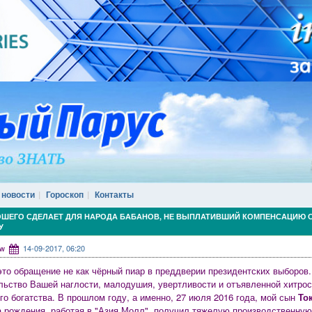
 новости
Гороскоп
Контакты
ОШЕГО СДЕЛАЕТ ДЛЯ НАРОДА БАБАНОВ, НЕ ВЫПЛАТИВШИЙ КОМПЕНСАЦИЮ 
У
ww
14-09-2017, 06:20
это обращение не как чёрный пиар в преддверии президентских выборов.
льство Вашей наглости, малодушия, увертливости и отъявленной хитрос
го богатства. В прошлом году, а именно, 27 июля 2016 года, мой сын
То
а рождения, работая в "Азия Молл", получил тяжелую производственну