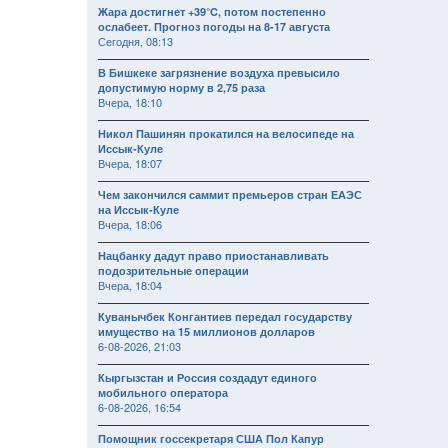
Жара достигнет +39°C, потом постепенно
ослабеет. Прогноз погоды на 8-17 августа
Сегодня, 08:13
В Бишкеке загрязнение воздуха превысило
допустимую норму в 2,75 раза
Вчера, 18:10
Никол Пашинян прокатился на велосипеде на
Иссык-Куле
Вчера, 18:07
Чем закончился саммит премьеров стран ЕАЭС
на Иссык-Куле
Вчера, 18:06
Нацбанку дадут право приостанавливать
подозрительные операции
Вчера, 18:04
Куванычбек Конгантиев передал государству
имущество на 15 миллионов долларов
6-08-2026, 21:03
Кыргызстан и Россия создадут единого
мобильного оператора
6-08-2026, 16:54
Помощник госсекретаря США Пол Капур