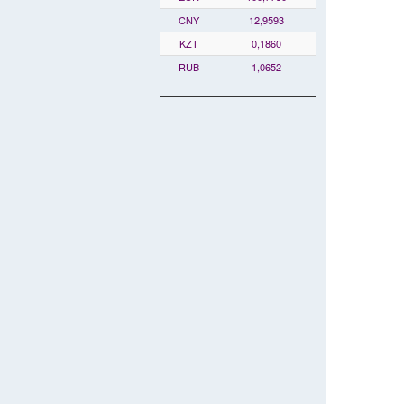
CNY
12,9593
KZT
0,1860
RUB
1,0652