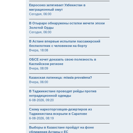
Евросоюз затягивает Узбекистан в
миграционный омут
Сегодня, 06:00
В Отыраре обнаружены остатки мечети эпохи
Золотой Орды
Сегодня, 06:00
В Астане впервые испытали пассажирский
беспилотник с человеком на борту
Вчера, 18:08
ОБСЕ хочет доказать свою полезность в
Каспийском регионе
Вчера, 08:09
Казахская латиница: missia provalena?
Вчера, 06:00
В Таджикистане проводят рейды против
нетрадиционной одежды
6-08-2026, 09:20
Схему наркоторговцев-дезертиров из
Таджикистана вскрыли в Саратове
6-08-2026, 08:19
Выборы в Казахстане пройдут на фоне
сближения Астаны с ЕС