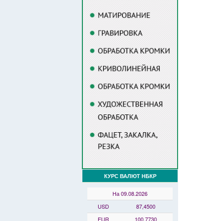
КУРС ВАЛЮТ НБКР
На 09.08.2026
USD
87,4500
EUR
100,7730