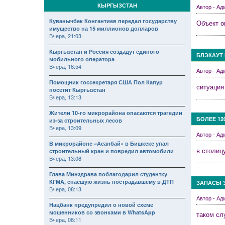
КЫРГЫЗСТАН
Автор - А
Куванычбек Конгантиев передал государству
Объект о
имущество на 15 миллионов долларов
Вчера, 21:03
Кыргызстан и Россия создадут единого
БЛЭКАУТ 
мобильного оператора
Вчера, 16:54
Автор - А
Помощник госсекретаря США Пол Капур
ситуация
посетит Кыргызстан
Вчера, 13:13
Жители 10-го микрорайона опасаются трагедии
БОЛЕЕ 1
из-за строительных лесов
Вчера, 13:09
Автор - А
В микрорайоне «Асанбай» в Бишкеке упал
в столиц
строительный кран и повредил автомобили
Вчера, 13:08
Глава Минздрава поблагодарил студентку
КГМА, спасшую жизнь пострадавшему в ДТП
ЗАПАСЫ 
Вчера, 08:13
Автор - А
Нацбанк предупредил о новой схеме
мошенников со звонками в WhatsApp
таком сл
Вчера, 08:11