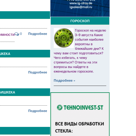
ГОРОСКОП
Гороскоп на неделю
:0
тимности
Подробнее
3–9 августа Какие
события наиболее
вероятны в
ближайшие дни? К
чему вам стоит подготовиться?
ШКЕКА
Чего избегать, к чему
стремиться? Ответы на эти
вопросы вы найдете в
еженедельном гороскопе.
Подробнее
Подробнее »
БИШКЕКА
Подробнее