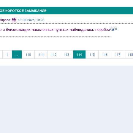
ОЕ КОРОТКОЕ ЗАМЫКАНИЕ
КИпресс
18-06-2025, 19:23
:0
е и близлежащих населенных пунктах наблюдались перебои
1
...
110
111
112
113
114
115
116
117
118