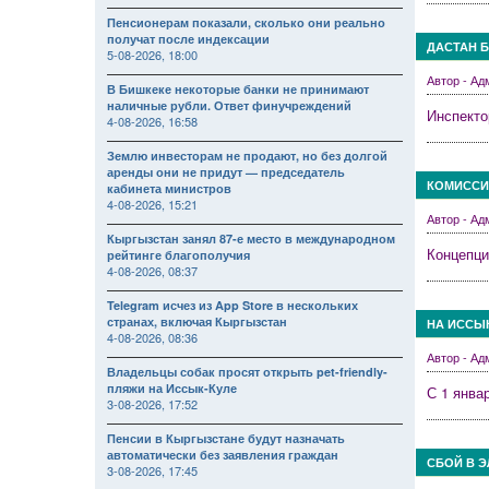
Пенсионерам показали, сколько они реально
получат после индексации
ДАСТАН 
5-08-2026, 18:00
Автор - А
В Бишкеке некоторые банки не принимают
наличные рубли. Ответ финучреждений
Инспекто
4-08-2026, 16:58
Землю инвесторам не продают, но без долгой
аренды они не придут — председатель
КОМИССИ
кабинета министров
4-08-2026, 15:21
Автор - А
Кыргызстан занял 87-е место в международном
Концепци
рейтинге благополучия
4-08-2026, 08:37
Telegram исчез из App Store в нескольких
странах, включая Кыргызстан
НА ИССЫ
4-08-2026, 08:36
Автор - А
Владельцы собак просят открыть pet-friendly-
пляжи на Иссык-Куле
С 1 янва
3-08-2026, 17:52
Пенсии в Кыргызстане будут назначать
автоматически без заявления граждан
СБОЙ В 
3-08-2026, 17:45