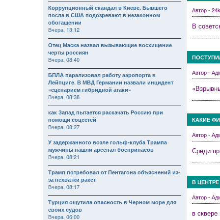
Коррупционный скандал в Киеве. Бывшего
Автор - 2
посла в США подозревают в незаконном
обогащении
В советс
Вчера, 13:12
Отец Маска назвал вызывающие восхищение
черты россиян
ПОСТУПИ
Вчера, 08:40
Автор - А
БПЛА парализовал работу аэропорта в
Лейпциге. В МВД Германии назвали инцидент
«Взрывны
«сценарием гибридной атаки»
Вчера, 08:38
как Запад пытается раскачать Россию при
помощи соцсетей
КАКИЕ Ф
Вчера, 08:27
Автор - А
У задержанного возле гольф-клуба Трампа
мужчины нашли арсенал боеприпасов
Среди пр
Вчера, 08:21
Трамп потребовал от Пентагона объяснений из-
за нехватки ракет
В ЦЕНТРЕ
Вчера, 08:17
Автор - А
Турция ощутила опасность в Черном море для
своих судов
в сквере
Вчера, 06:00