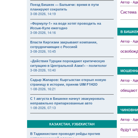
Автор - А
Поезд Бишкек — Балыкчи: время в пути
планируют сократить
Система 
3-08-2026, 14:19
«Формулу-1» на воде хотят проводить на
Иссык-Куле ежегодно
В БИШКЕ
3-08-2026, 14:16
Автор - А
Власти Киргизии закрывают компании,
сотрудничающие с Россией
освобожд
3-08-2026, 10:45
«Действия Турции порождают критическую
ситуацию в Центральной Азии!» - политолог
3-08-2026, 10:40
МОШЕННИ
Садыр Жапаров: Кыргызстан открыл новую
Автор - А
страницу в истории, приняв UIM F1H2O
1-08-2026, 16:21
обещают 
С 1 августа в Бишкеке начнут эвакуировать
неправильно припаркованные авто
1-08-2026, 07:13
ЧИНОВНИ
Автор - А
КАЗАХСТАН, УЗБЕКИСТАН
будут шт
В Таджикистане проводят рейды против