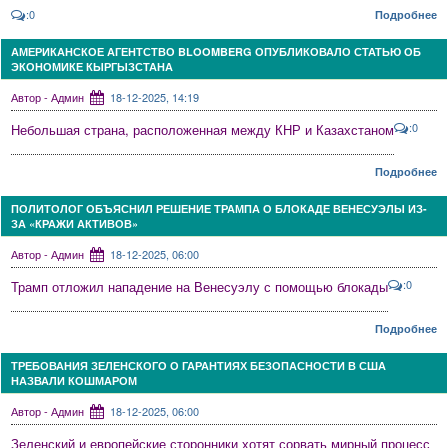
:0
Подробнее
АМЕРИКАНСКОЕ АГЕНТСТВО BLOOMBERG ОПУБЛИКОВАЛО СТАТЬЮ ОБ
ЭКОНОМИКЕ КЫРГЫЗСТАНА
Автор - Админ
18-12-2025, 14:19
:0
Небольшая страна, расположенная между КНР и Казахстаном
Подробнее
ПОЛИТОЛОГ ОБЪЯСНИЛ РЕШЕНИЕ ТРАМПА О БЛОКАДЕ ВЕНЕСУЭЛЫ ИЗ-
ЗА «КРАЖИ АКТИВОВ»
Автор - Админ
18-12-2025, 06:00
:0
Трамп отложил нападение на Венесуэлу с помощью блокады
Подробнее
ТРЕБОВАНИЯ ЗЕЛЕНСКОГО О ГАРАНТИЯХ БЕЗОПАСНОСТИ В США
НАЗВАЛИ КОШМАРОМ
Автор - Админ
18-12-2025, 06:00
Зеленский и европейские сторонники хотят сорвать мирный процесс