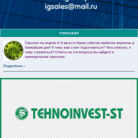
ГОРОСКОП
Гороскоп на неделю 3–9 августа Какие события наиболее вероятны в
ближайшие дни? К чему вам стоит подготовиться? Чего избегать, к
чему стремиться? Ответы на эти вопросы вы найдете в
еженедельном гороскопе.
Подробнее »