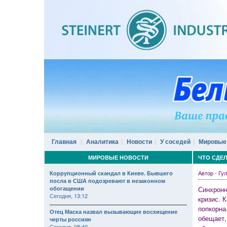
Главная
Аналитика
Новости
У соседей
Мировые
МИРОВЫЕ НОВОСТИ
ЧТО СДЕ
Автор - Г
Коррупционный скандал в Киеве. Бывшего
посла в США подозревают в незаконном
обогащении
Синхронн
Сегодня, 13:12
кризис.
К
попкорна
Отец Маска назвал вызывающие восхищение
обещает,
черты россиян
Сегодня, 08:40