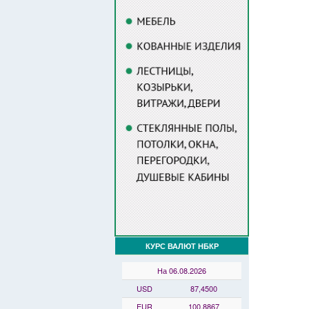
КУРС ВАЛЮТ НБКР
На 06.08.2026
USD
87,4500
EUR
100,8867