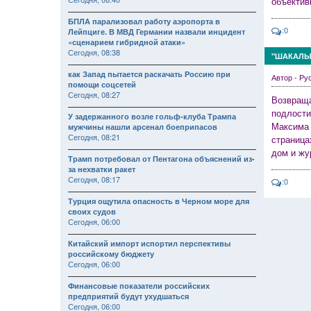
объектив
БПЛА парализовал работу аэропорта в
:0
Лейпциге. В МВД Германии назвали инцидент
«сценарием гибридной атаки»
Сегодня, 08:38
"ШАКАЛЫ 
как Запад пытается раскачать Россию при
Автор - Р
помощи соцсетей
Сегодня, 08:27
Возвраща
подлости
У задержанного возле гольф-клуба Трампа
Максима 
мужчины нашли арсенал боеприпасов
Сегодня, 08:21
страница
дом и жу
Трамп потребовал от Пентагона объяснений из-
за нехватки ракет
Сегодня, 08:17
:0
Турция ощутила опасность в Черном море для
своих судов
Сегодня, 06:00
Китайский импорт испортил перспективы
российскому бюджету
Сегодня, 06:00
Финансовые показатели российских
предприятий будут ухудшаться
Сегодня, 06:00