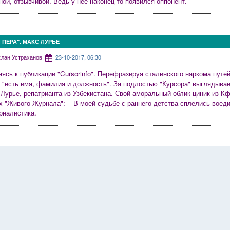
ной, отзывчивой. Ведь у нее наконец-то появился оппонент.
ПЕРА". МАКС ЛУРЬЕ
услан Устраханов
23-10-2017, 06:30
ясь к публикации "Cursorinfo". Перефразируя сталинского наркома путей
 "есть имя, фамилия и должность". За подлостью "Курсора" выглядывает
Лурье, репатрианта из Узбекистана. Свой аморальный облик циник из К
х "Живого Журнала":
-- В моей судьбе с раннего детства сплелись воед
рналистика.