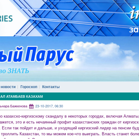
 новости
Гороскоп
Контакты
ЛАЛ АТАМБАЕВ КАЗАХАМ
ульнара Бажкенова
23-10-2017, 06:30
о казахско-киргизскому скандалу в некоторых городах, включая Алматы
ажется, это и есть нечаянный профит казахстанских граждан от киргизс
. Если так пойдет и дальше, и уходящий киргизский лидер на пенсии буд
 троллить Казахстан, то мы можем кое-что выиграть. Власть станет бол