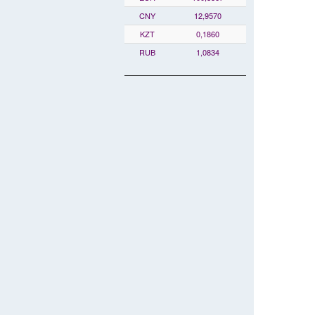
CNY
12,9570
KZT
0,1860
RUB
1,0834