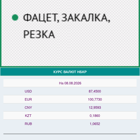
КУРС ВАЛЮТ НБКР
На 08.08.2026
USD
87,4500
EUR
100,7730
CNY
12,9593
KZT
0,1860
RUB
1,0652