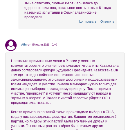
Ты не ответило, сколько км от Лас-Вегаса до
ядерного полигона, остальное опять ложь, с 61 года
наземных испытаний в Семипалатинске не
проводили
Цитировать
Ответить
Айя
от 15 июля 2026 10:40
Настолько примитивные мозги в России у местных
комментаторов, что они не предполагают. что элиты Казахстана
давно согласовали фигуру будущего Президента Казахстана.Он
там где-то сидит сейчас и его личность полностью
законспирирована-но это самый достойный и поддерживаемый
всеми кандидат. А участие Токаева в выборах нужно только для
имимтации выборов по западному принципу- Токаев примет
участие, "проиграет" и уступит место кандидату от народа в
"прямых выборах". А Токаев с чистой совестью уйдет в ООН
председательствовать .
Кстати примерно по такой схеме происходили выборы в США,
когда у них зарождалась демократия. Вашингтон организовал 2
партии, но лидеры этих партий были его личные друзья и
ученики. Тот кто выиграл на выбрах был личным другом