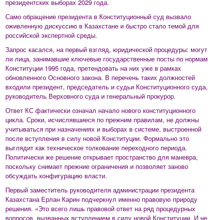
президентских выборах 2029 года.
Само обращение президента в Конституционный суд вызвало
оживленную дискуссию в Казахстане и быстро стало темой для
российской экспертной среды.
Запрос касался, на первый взгляд, юридической процедуры: могут
ли лица, занимавшие ключевые государственные посты по нормам
Конституции 1995 года, претендовать на них уже в рамках
обновленного Основного закона. В перечень таких должностей
входили президент, председатель и судьи Конституционного суда,
руководитель Верховного суда и генеральный прокурор.
Ответ КС фактически означал начало нового конституционного
цикла. Сроки, исчислявшиеся по прежним правилам, не должны
учитываться при назначениях и выборах в системе, выстроенной
после вступления в силу новой Конституции. Формально это
выглядит как техническое толкование переходного периода.
Политически же решение открывает пространство для маневра,
поскольку снимает прежние ограничения и позволяет заново
обсуждать конфигурацию власти.
Первый заместитель руководителя администрации президента
Казахстана Ерлан Карин подчеркнул именно правовую природу
решения. «Это всего лишь правовой ответ на ряд процедурных
вопросов, вызванных вступлением в силу новой Конституции. И не