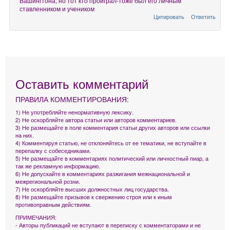
Вашингтона, но тот кто проиграл-тоже был его личным
ставленником и учеником
Цитировать
Ответить
Оставить комментарий
ПРАВИЛА КОММЕНТИРОВАНИЯ:
1) Не употребляйте ненормативную лексику.
2) Не оскорбляйте автора статьи или авторов комментариев.
3) Не размещайте в поле комментария статьи других авторов или ссылки
на них.
4) Комментируя статью, не отклоняйтесь от ее тематики, не вступайте в
перепалку с собеседниками.
5) Не размещайте в комментариях политический или личностный пиар, а
так же рекламную информацию.
6) Не допускайте в комментариях разжигания межнациональной и
межрегиональной розни.
7) Не оскорбляйте высших должностных лиц государства.
8) Не размещайте призывов к свержению строя или к иным
противоправным действиям.
ПРИМЕЧАНИЯ:
- Авторы публикаций не вступают в переписку с комментаторами и не