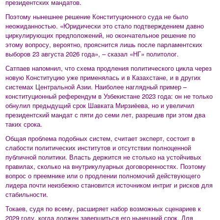
президентских мандатов.
Поэтому нынешнее решение Конституционного суда не было
неожиданностью. «Юридически это стало подтверждением давно
циркулирующих предположений, но окончательное решение по
этому вопросу, вероятно, прояснится лишь после парламентских
выборов 23 августа 2026 года», – сказал «НГ» политолог.
Сатпаев напомнил, что схема продления политического цикла через
новую Конституцию уже применялась и в Казахстане, и в других
системах Центральной Азии. Наиболее наглядный пример –
конституционный референдум в Узбекистане 2023 года: он не только
обнулил предыдущий срок Шавката Мирзиёева, но и увеличил
президентский мандат с пяти до семи лет, разрешив при этом два
таких срока.
Общая проблема подобных систем, считает эксперт, состоит в
слабости политических институтов и отсутствии полноценной
публичной политики. Власть держится не столько на устойчивых
правилах, сколько на внутрикулуарных договоренностях. Поэтому
вопрос о преемнике или о продлении полномочий действующего
лидера почти неизбежно становится источником интриг и рисков для
стабильности.
Токаев, судя по всему, расширяет набор возможных сценариев к
2029 году, когда должен завершиться его нынешний срок. Для