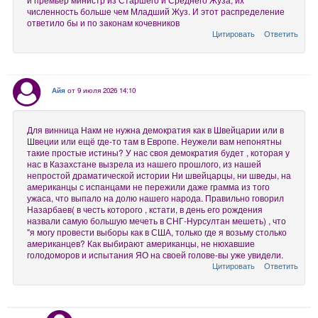
численность больше чем Младший Жуз. И этот распределение
ответило бы и по законам кочевников
Цитировать
Ответить
Айя
от 9 июля 2026 14:10
Для винница Накм не нужна демократия как в Швейцарии или в
Швеции или ещё где-то там в Европе. Неужели вам непонятны
такие простые истины? У нас своя демократия будет , которая у
нас в Казахстане вызрела из нашего прошлого, из нашей
непростой драматической истории Ни швейцарцы, ни шведы, на
американцы с испанцами не пережили даже грамма из того
ужаса, что выпало на долю нашего народа. Правильно говорил
Назарбаев( в честь которого , кстати, в день его рождения
назвали самую большую мечеть в СНГ-Нурсултан мешеть) , что
"я могу провести выборы как в США, только где я возьму столько
американцев? Как выбирают американцы, не нюхавшие
голодоморов и испытания ЯО на своей голове-вы уже увидели.
Цитировать
Ответить