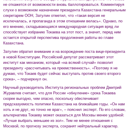
не откажется от возможности вновь баллотироваться. Комментируя
слухи о возможном назначении президента Казахстана генеральным
секретарем ООН, Затулин отметил, что «такая версия не
исключалась, и пропаганда в этом отношении велась». Однако, по
его мнению, складывающаяся международная ситуация вряд ли
способствует избранию Токаева на этот пост, а значит, перед ним
остается открытой перспектива продолжения работы во главе
Казахстана.
Затулин обратил внимание и на возрождение поста вице-президента
в новой Конституции. Российский депутат рассматривает этот
институт как механизм, который «на всякий случай» позволит
президенту «рассчитывать на преемственность». «Поэтому я не
думаю, что Токаев будет сейчас выступать против своего второго
срока», – подчеркнул он.
Научный руководитель Института региональных проблем Дмитрий
Журавлев считает, что для России «обнуление» срока Токаева
скорее выгодно, чем опасно, поскольку обеспечивает
предсказуемость политики Казахстана на ближайшие годы. «Он нам
хоть и не друг, но точно не враг», – пояснил эксперт. По его словам,
альтернатива Токаеву может оказаться для Москвы менее удобной:
«Лучше выбрать меньшее из зол». Тем не менее отношения с
Москвой, по прогнозу эксперта, сохранят нейтральный характер.