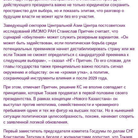
действующего президента важно не только юридически сохранить
пространство для выбора, но и показать элитам, что разговор о
будущем власти не может идти без его участия.
Заведующий сектором Центральной Азии Центра постсоветских
исследований ИМЭМО РАН Станислав Притчин считает, что
сценарий «обнуления» может служить резервным вариантом. «Он
может быть задействован, если политическая борьба среди
потенциальных преемников начнет дестабилизировать страну или же
если Токаев не сможет определиться с кандидатурой преемника к
следующим выборам», – сказал «НГ» Притчин. По его словам, для
главы государства также принципиально важно послать сигнал
окружению и обществу: он не «хромая утка», а политик,
сохраняющий инструменты влияния и после 2029 года.
При этом, отмечает Притчин, решение КС не вполне совпадает с
принципами, которые Токаев продвигал в первой половине своего
президентства. В рамках концепции «Нового Казахстана» он
выступал против непотизма, семейственности и чрезмерного
пребывания одних и тех же фигур на высших постах. Но в нынешней
ситуации политическая целесообразность, похоже, начинает спорить
с заявленной логикой обновления.
Первый заместитель председателя комитета Госдумы по делам СНГ
Константин Затулин в беседе с журналистами допустил, что Токаев