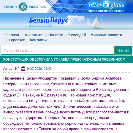
Главная
Аналитика
Новости
У соседей
Мировые новости
Гороскоп
Контакты
Найти!
КОНСТИТУЦИЯ ОБЕСПЕЧИЛА ТОКАЕВА ПРЕДСКАЗУЕМЫМ ПРЕЕМНИКОМ
Автор - НГ
9-07-2026, 08:43
Назначение Касым-Жомартом Токаевым 8 июля Берика Асылова
генеральным прокурором Казахстана стало первым заметным
кадровым решением после резонансного вердикта Конституционного
суда (КС). Накануне КС разъяснил, что новая Конституция,
вступившая в силу 1 июля, открывает новый отсчет полномочий для
ряда высших должностных лиц. В политической плоскости этот
вывод оказался важен прежде всего потому, что распространяется и
на главу государства. Теперь в Астане и за ее пределами
обсуждают не только возможную серию назначений, но и главный
вопрос: оставит ли Токаев за собой право вновь участвовать в