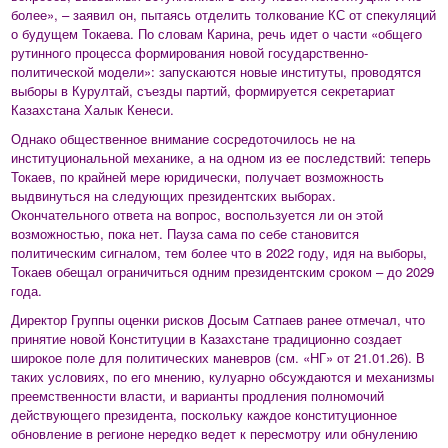
более», – заявил он, пытаясь отделить толкование КС от спекуляций
о будущем Токаева. По словам Карина, речь идет о части «общего
рутинного процесса формирования новой государственно-
политической модели»: запускаются новые институты, проводятся
выборы в Курултай, съезды партий, формируется секретариат
Казахстана Халык Кенеси.
Однако общественное внимание сосредоточилось не на
институциональной механике, а на одном из ее последствий: теперь
Токаев, по крайней мере юридически, получает возможность
выдвинуться на следующих президентских выборах.
Окончательного ответа на вопрос, воспользуется ли он этой
возможностью, пока нет. Пауза сама по себе становится
политическим сигналом, тем более что в 2022 году, идя на выборы,
Токаев обещал ограничиться одним президентским сроком – до 2029
года.
Директор Группы оценки рисков Досым Сатпаев ранее отмечал, что
принятие новой Конституции в Казахстане традиционно создает
широкое поле для политических маневров (см. «НГ» от 21.01.26). В
таких условиях, по его мнению, кулуарно обсуждаются и механизмы
преемственности власти, и варианты продления полномочий
действующего президента, поскольку каждое конституционное
обновление в регионе нередко ведет к пересмотру или обнулению