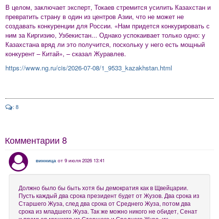
В целом, заключает эксперт, Токаев стремится усилить Казахстан и
превратить страну в один из центров Азии, что не может не
создавать конкуренции для России. «Нам придется конкурировать с
ним за Киргизию, Узбекистан... Однако успокаивает только одно: у
Казахстана вряд ли это получится, поскольку у него есть мощный
конкурент – Китай», – сказал Журавлев.
https://www.ng.ru/cis/2026-07-08/1_9533_kazakhstan.html
: 8
Комментарии
8
винница
от 9 июля 2026 13:41
Должно было бы быть хотя бы демократия как в Щвейцарии.
Пусть каждый два срока президент будет от Жузов. Два срока из
Старшего Жуза, след два срока от Среднего Жуза, потом два
срока из младшего Жуза. Так же можно никого не обидет, Сенат
и премьер министр из Старшего и Среднего Жуза, их