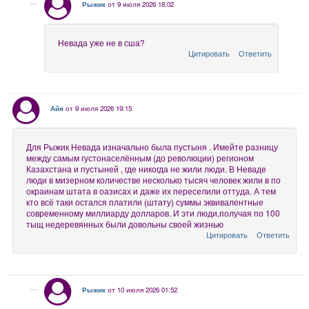
Рыжик
от 9 июля 2026 18:02
Невада уже не в сша?
Цитировать
Ответить
Айя
от 9 июля 2026 19:15
Для Рыжик Невада изначально была пустыня . Имейте разницу
между самым густонаселённым (до революции) регионом
Казахстана и пустыней , где никогда не жили люди. В Неваде
люди в мизерном количестве несколько тысяч человек жили в по
окраинам штата в оазисах и даже их переселили оттуда. А тем
кто всё таки остался платили (штату) суммы эквивалентные
современному миллиарду долларов. И эти люди,получая по 100
тыщ недеревянных были довольны своей жизнью
Цитировать
Ответить
Рыжик
от 10 июля 2026 01:52