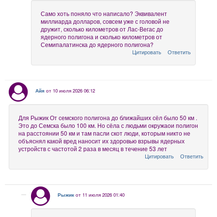
Само хоть поняло что написало? Эквивалент
миллиарда долларов, совсем уже с головой не
дружит, сколько километров от Лас-Вегас до
ядерного полигона и сколько километров от
Семипалатинска до ядерного полигона?
Цитировать
Ответить
Айя
от 10 июля 2026 06:12
Для Рыжик От семского полигона до ближайших сёл было 50 км .
Это до Семска было 100 км. Но сёла с людьми окружаои полигон
на расстоянии 50 км и там пасли скот люди, которым никто не
объяснял какой вред наносит их здоровью взрывы ядерных
устройств с частотой 2 раза в месяц в течение 53 лет
Цитировать
Ответить
Рыжик
от 11 июля 2026 01:40