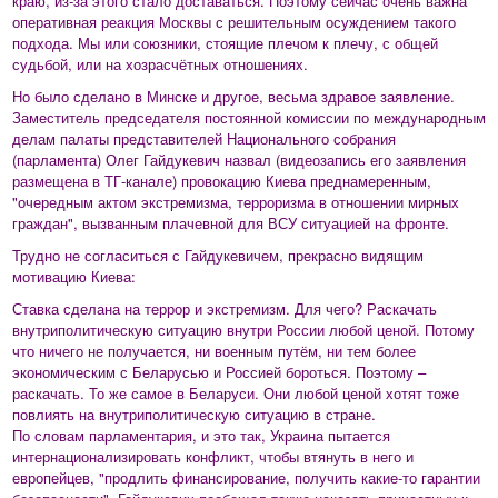
краю, из-за этого стало доставаться. Поэтому сейчас очень важна
оперативная реакция Москвы с решительным осуждением такого
подхода. Мы или союзники, стоящие плечом к плечу, с общей
судьбой, или на хозрасчётных отношениях.
Но было сделано в Минске и другое, весьма здравое заявление.
Заместитель председателя постоянной комиссии по международным
делам палаты представителей Национального собрания
(парламента) Олег Гайдукевич назвал (видеозапись его заявления
размещена в ТГ-канале) провокацию Киева преднамеренным,
"очередным актом экстремизма, терроризма в отношении мирных
граждан", вызванным плачевной для ВСУ ситуацией на фронте.
Трудно не согласиться с Гайдукевичем, прекрасно видящим
мотивацию Киева:
Ставка сделана на террор и экстремизм. Для чего? Раскачать
внутриполитическую ситуацию внутри России любой ценой. Потому
что ничего не получается, ни военным путём, ни тем более
экономическим с Беларусью и Россией бороться. Поэтому –
раскачать. То же самое в Беларуси. Они любой ценой хотят тоже
повлиять на внутриполитическую ситуацию в стране.
По словам парламентария, и это так, Украина пытается
интернационализировать конфликт, чтобы втянуть в него и
европейцев, "продлить финансирование, получить какие-то гарантии