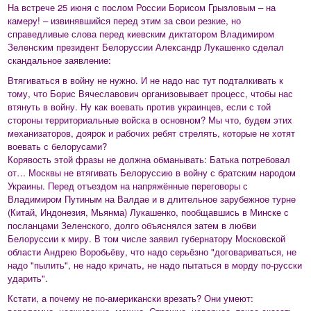
На встрече 25 июня с послом России Борисом Грызловым – на
камеру! – извинявшийся перед этим за свои резкие, но
справедливые слова перед киевским диктатором Владимиром
Зеленским президент Белоруссии Александр Лукашенко сделал
скандальное заявление:
Втягиваться в войну не нужно. И не надо нас тут подталкивать к
тому, что Борис Вячеславович организовывает процесс, чтобы нас
втянуть в войну. Ну как воевать против украинцев, если с той
стороны территориальные войска в основном? Мы что, будем этих
механизаторов, доярок и рабочих ребят стрелять, которые не хотят
воевать с белорусами?
Корявость этой фразы не должна обманывать: Батька потребовал
от… Москвы не втягивать Белоруссию в войну с братским народом
Украины. Перед отъездом на напряжённые переговоры с
Владимиром Путиным на Валдае и в длительное зарубежное турне
(Китай, Индонезия, Мьянма) Лукашенко, пообщавшись в Минске с
посланцами Зеленского, долго объяснялся затем в любви
Белоруссии к миру. В том числе заявил губернатору Московской
области Андрею Воробьёву, что надо серьёзно "договариваться, не
надо "пылить", не надо кричать, не надо пытаться в морду по-русски
ударить".
Кстати, а почему не по-американски врезать? Они умеют: