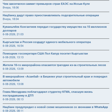
Чем закончился саммит премьеров стран ЕАЭС на Иссык-Куле
Вчера, 18:06
Нацбанку дадут право приостанавливать подозрительные операции
Вчера, 18:04
Куванычбек Конгантиев передал государству имущество на 15 миллионов
долларов
6-08-2026, 21:03
Кыргызстан и Россия создадут единого мобильного оператора
6-08-2026, 16:54
Помощник госсекретаря США Пол Капур посетит Кыргызстан
6-08-2026, 13:13
Жители 10-го микрорайона опасаются трагедии из-за строительных лесов
6-08-2026, 13:09
В микрорайоне «Асанбай» в Бишкеке упал строительный кран и повредил
автомобили
6-08-2026, 13:08
Глава Минздрава поблагодарил студентку КГМА, спасшую жизнь
пострадавшему в ДТП
6-08-2026, 08:13
Нацбанк предупредил о новой схеме мошенников со звонками в WhatsApp
6-08-2026, 08:11