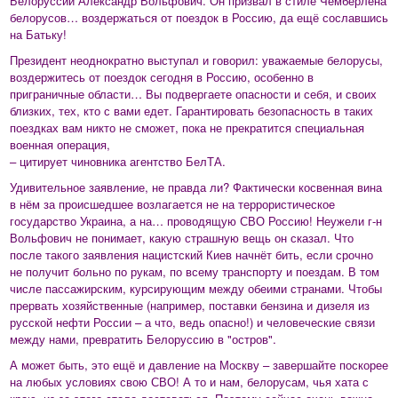
Белоруссии Александр Вольфович. Он призвал в стиле Чемберлена
белорусов… воздержаться от поездок в Россию, да ещё сославшись
на Батьку!
Президент неоднократно выступал и говорил: уважаемые белорусы,
воздержитесь от поездок сегодня в Россию, особенно в
приграничные области… Вы подвергаете опасности и себя, и своих
близких, тех, кто с вами едет. Гарантировать безопасность в таких
поездках вам никто не сможет, пока не прекратится специальная
военная операция,
– цитирует чиновника агентство БелТА.
Удивительное заявление, не правда ли? Фактически косвенная вина
в нём за происшедшее возлагается не на террористическое
государство Украина, а на… проводящую СВО Россию! Неужели г-н
Вольфович не понимает, какую страшную вещь он сказал. Что
после такого заявления нацистский Киев начнёт бить, если срочно
не получит больно по рукам, по всему транспорту и поездам. В том
числе пассажирским, курсирующим между обеими странами. Чтобы
прервать хозяйственные (например, поставки бензина и дизеля из
русской нефти России – а что, ведь опасно!) и человеческие связи
между нами, превратить Белоруссию в "остров".
А может быть, это ещё и давление на Москву – завершайте поскорее
на любых условиях свою СВО! А то и нам, белорусам, чья хата с