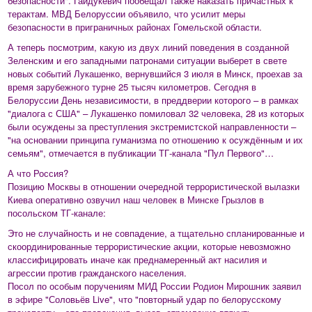
безопасности". Гайдукевич пообещал также наказать причастных к
терактам. МВД Белоруссии объявило, что усилит меры
безопасности в приграничных районах Гомельской области.
А теперь посмотрим, какую из двух линий поведения в созданной
Зеленским и его западными патронами ситуации выберет в свете
новых событий Лукашенко, вернувшийся 3 июля в Минск, проехав за
время зарубежного турне 25 тысяч километров. Сегодня в
Белоруссии День независимости, в преддверии которого – в рамках
"диалога с США" – Лукашенко помиловал 32 человека, 28 из которых
были осуждены за преступления экстремистской направленности –
"на основании принципа гуманизма по отношению к осуждённым и их
семьям", отмечается в публикации ТГ-канала "Пул Первого"…
А что Россия?
Позицию Москвы в отношении очередной террористической вылазки
Киева оперативно озвучил наш человек в Минске Грызлов в
посольском ТГ-канале:
Это не случайность и не совпадение, а тщательно спланированные и
скоординированные террористические акции, которые невозможно
классифицировать иначе как преднамеренный акт насилия и
агрессии против гражданского населения.
Посол по особым поручениям МИД России Родион Мирошник заявил
в эфире "Соловьёв Live", что "повторный удар по белорусскому