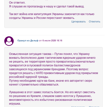
Он ответил.
Я слушаю их пропаганду и нашу и сделал такой вывод.
Так вот война или капитуляция Украины закончится как только
солдаты Украины и России перестанет воевать.
Цитировать
Ответить
Оракул из Дельф
от 6 июля 2026 16:16
Осмысленная ситуация такова – Путин понял, что Украину
воевать бесполезно даже тактическим ядерным ударом ничего
не решить, ее территория просто превратилась/окончательно
превратится в пусковой полигон баллистики/дронов
завозящихся под украинскими брендами. Поэтому вопрос
придется решать с НАТО превентивным ударом под прикрытием
российской ядерной триады.
Путину необходимо идти ва-банк, иначе его авторитет скоро
начнет стремительно обваливаться.
Лукашенко в этот замес попасть боится. Но его могут сместить
по решению из Кремля, слишком завяз коготок у Лукашенко,
многовекторность это избыточно рискованная политическая
игрушка.
Цитировать
Ответить