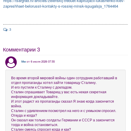
https://tsargrad.tv/articles/zelenskij-trebuet-kapituljacii-lukashenko-kiev-
zapreshhaet-belorussii-kontakty-s-rossiej-minsk-ispugalsja_1764464
: 3
Комментарии
3
Мм
от 6 июля 2026 07:55
Во время второй мировой войны один сотрудник работавший в
отдел пропаганды хотел зайти товарищу Сталину.
И его пустили к Сталину с докладом.
Сталин спрашивает Товарищ у вас есть некая секретная
информация докладывайте.
И этот радист из пропаганды сказал Я знаю когда закончится
война.
Сталин с удивлением посмотрел на него и с ухмыхом спросил.
Откуда и когда?
Он сказал как только солдаты Германии и СССР а закончится
тогда и война остановиться.
Сталин смеясь спросил когда и как?