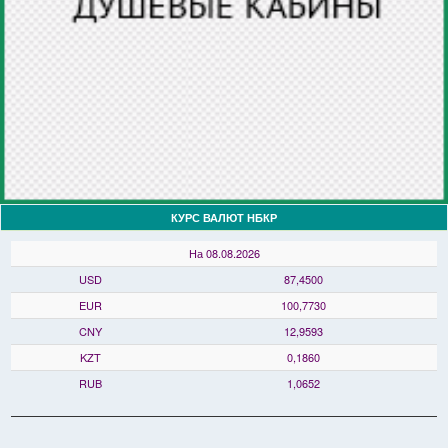
КУРС ВАЛЮТ НБКР
На 08.08.2026
USD
87,4500
EUR
100,7730
CNY
12,9593
KZT
0,1860
RUB
1,0652