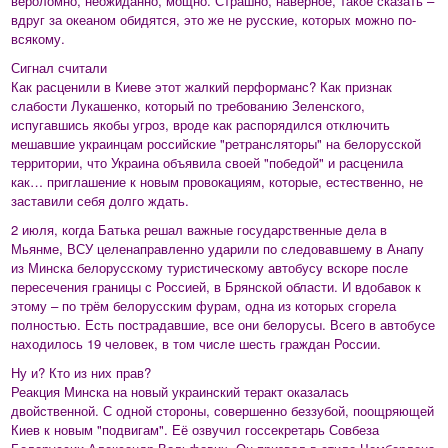
вероломно, неожиданно, мощно. Страшно, наверное, такое сказать –
вдруг за океаном обидятся, это же не русские, которых можно по-
всякому.
Сигнал считали
Как расценили в Киеве этот жалкий перформанс? Как признак
слабости Лукашенко, который по требованию Зеленского,
испугавшись якобы угроз, вроде как распорядился отключить
мешавшие украинцам российские "ретрансляторы" на белорусской
территории, что Украина объявила своей "победой" и расценила
как… приглашение к новым провокациям, которые, естественно, не
заставили себя долго ждать.
2 июля, когда Батька решал важные государственные дела в
Мьянме, ВСУ целенаправленно ударили по следовавшему в Анапу
из Минска белорусскому туристическому автобусу вскоре после
пересечения границы с Россией, в Брянской области. И вдобавок к
этому – по трём белорусским фурам, одна из которых сгорела
полностью. Есть пострадавшие, все они белорусы. Всего в автобусе
находилось 19 человек, в том числе шесть граждан России.
Ну и? Кто из них прав?
Реакция Минска на новый украинский теракт оказалась
двойственной. С одной стороны, совершенно беззубой, поощряющей
Киев к новым "подвигам". Её озвучил госсекретарь Совбеза