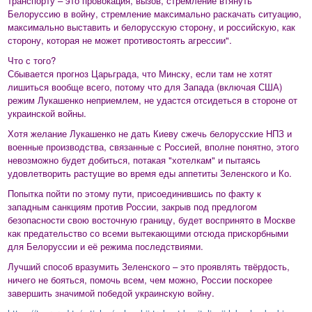
транспорту – это провокация, вызов, стремление втянуть
Белоруссию в войну, стремление максимально раскачать ситуацию,
максимально выставить и белорусскую сторону, и российскую, как
сторону, которая не может противостоять агрессии".
Что с того?
Сбывается прогноз Царьграда, что Минску, если там не хотят
лишиться вообще всего, потому что для Запада (включая США)
режим Лукашенко неприемлем, не удастся отсидеться в стороне от
украинской войны.
Хотя желание Лукашенко не дать Киеву сжечь белорусские НПЗ и
военные производства, связанные с Россией, вполне понятно, этого
невозможно будет добиться, потакая "хотелкам" и пытаясь
удовлетворить растущие во время еды аппетиты Зеленского и Ко.
Попытка пойти по этому пути, присоединившись по факту к
западным санкциям против России, закрыв под предлогом
безопасности свою восточную границу, будет воспринято в Москве
как предательство со всеми вытекающими отсюда прискорбными
для Белоруссии и её режима последствиями.
Лучший способ вразумить Зеленского – это проявлять твёрдость,
ничего не бояться, помочь всем, чем можно, России поскорее
завершить значимой победой украинскую войну.