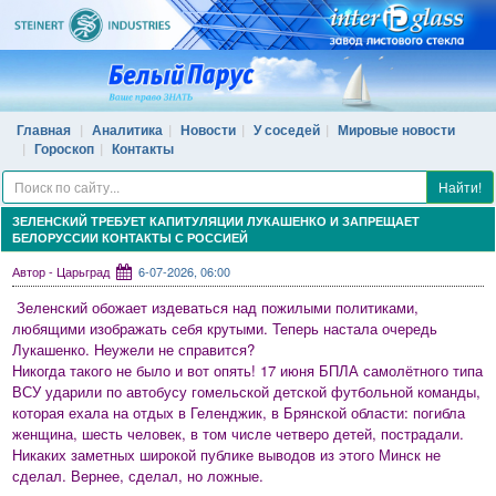
Главная
Аналитика
Новости
У соседей
Мировые новости
Гороскоп
Контакты
Найти!
ЗЕЛЕНСКИЙ ТРЕБУЕТ КАПИТУЛЯЦИИ ЛУКАШЕНКО И ЗАПРЕЩАЕТ
БЕЛОРУССИИ КОНТАКТЫ С РОССИЕЙ
Автор - Царьград
6-07-2026, 06:00
Зеленский обожает издеваться над пожилыми политиками,
любящими изображать себя крутыми. Теперь настала очередь
Лукашенко. Неужели не справится?
Никогда такого не было и вот опять! 17 июня БПЛА самолётного типа
ВСУ ударили по автобусу гомельской детской футбольной команды,
которая ехала на отдых в Геленджик, в Брянской области: погибла
женщина, шесть человек, в том числе четверо детей, пострадали.
Никаких заметных широкой публике выводов из этого Минск не
сделал. Вернее, сделал, но ложные.