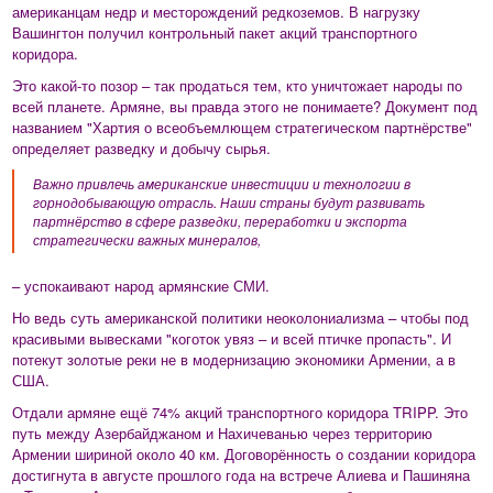
американцам недр и месторождений редкоземов. В нагрузку
Вашингтон получил контрольный пакет акций транспортного
коридора.
Это какой-то позор – так продаться тем, кто уничтожает народы по
всей планете. Армяне, вы правда этого не понимаете? Документ под
названием "Хартия о всеобъемлющем стратегическом партнёрстве"
определяет разведку и добычу сырья.
Важно привлечь американские инвестиции и технологии в
горнодобывающую отрасль. Наши страны будут развивать
партнёрство в сфере разведки, переработки и экспорта
стратегически важных минералов,
– успокаивают народ армянские СМИ.
Но ведь суть американской политики неоколониализма – чтобы под
красивыми вывесками "коготок увяз – и всей птичке пропасть". И
потекут золотые реки не в модернизацию экономики Армении, а в
США.
Отдали армяне ещё 74% акций транспортного коридора TRIPP. Это
путь между Азербайджаном и Нахичеванью через территорию
Армении шириной около 40 км. Договорённость о создании коридора
достигнута в августе прошлого года на встрече Алиева и Пашиняна