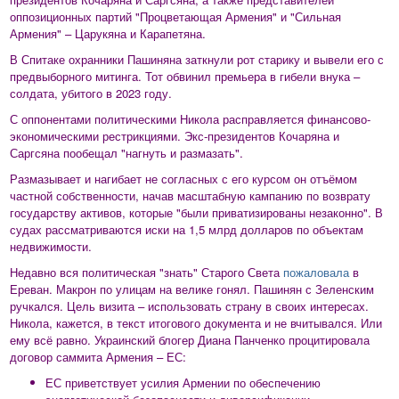
оппозиционных партий "Процветающая Армения" и "Сильная
Армения" – Царукяна и Карапетяна.
В Спитаке охранники Пашиняна заткнули рот старику и вывели его с
предвыборного митинга. Тот обвинил премьера в гибели внука –
солдата, убитого в 2023 году.
С оппонентами политическими Никола расправляется финансово-
экономическими рестрикциями. Экс-президентов Кочаряна и
Саргсяна пообещал "нагнуть и размазать".
Размазывает и нагибает не согласных с его курсом он отъёмом
частной собственности, начав масштабную кампанию по возврату
государству активов, которые "были приватизированы незаконно". В
судах рассматриваются иски на 1,5 млрд долларов по объектам
недвижимости.
Недавно вся политическая "знать" Старого Света
пожаловала
в
Ереван. Макрон по улицам на велике гонял. Пашинян с Зеленским
ручкался. Цель визита – использовать страну в своих интересах.
Никола, кажется, в текст итогового документа и не вчитывался. Или
ему всё равно. Украинский блогер Диана Панченко процитировала
договор саммита Армения – ЕС:
ЕС приветствует усилия Армении по обеспечению