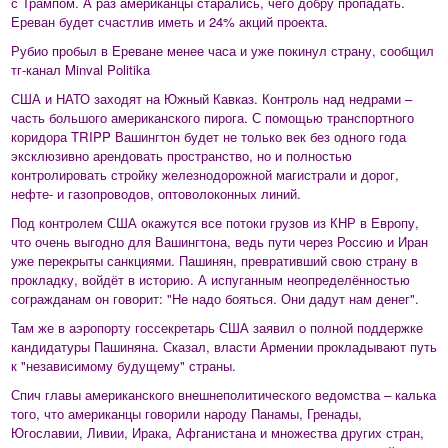
с Трампом. А раз американцы старались, чего добру пропадать.
Ереван будет счастлив иметь и 24% акций проекта.
Рубио пробыл в Ереване менее часа и уже покинул страну, сообщил
тг-канал Minval Politika
США и НАТО заходят на Южный Кавказ. Контроль над недрами –
часть большого американского пирога. С помощью транспортного
коридора TRIPP Вашингтон будет не только век без одного года
эксклюзивно арендовать пространство, но и полностью
контролировать стройку железнодорожной магистрали и дорог,
нефте- и газопроводов, оптоволоконных линий.
Под контролем США окажутся все потоки грузов из КНР в Европу,
что очень выгодно для Вашингтона, ведь пути через Россию и Иран
уже перекрыты санкциями. Пашинян, превративший свою страну в
прокладку, войдёт в историю. А испуганным неопределённостью
согражданам он говорит: "Не надо бояться. Они дадут нам денег".
Там же в аэропорту госсекретарь США заявил о полной поддержке
кандидатуры Пашиняна. Сказал, власти Армении прокладывают путь
к "независимому будущему" страны.
Спич главы американского внешнеполитического ведомства – калька
того, что американцы говорили народу Панамы, Гренады,
Югославии, Ливии, Ирака, Афганистана и множества других стран,