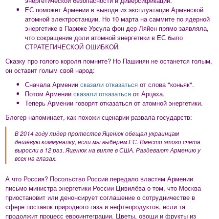
энергетической безопасности и диверсификации.
ЕС поможет Армении в выводе из эксплуатации Армянской
атомной электростанции. Но 10 марта на саммите по ядерной
энергетике в Париже Урсула фон дер Ляйен прямо заявляла,
что сокращение доли атомной энергетики в ЕС было
СТРАТЕГИЧЕСКОЙ ОШИБКОЙ
.
Сказку про голого короля помните? Но Пашинян не останется голым,
он оставит голым свой народ:
Сначала Армении
сказали отказаться
от слова "коньяк".
Потом Армении
сказали отказаться
от Арцаха.
Теперь Армении говорят отказаться от атомной энергетики.
Блогер напоминает, как похожи сценарии развала государств:
В 2014 году лидер протестов Яценюк обещал украинцам
дешёвую коммуналку, если мы выберем ЕС. Вместо этого счета
выросли в 12 раз. Яценюк на вилле в США. Раздевают Армению у
всех на глазах.
А что Россия? Посольство России передало властям Армении
письмо министра энергетики России Цивилёва о том, что Москва
приостановит или денонсирует соглашение о сотрудничестве в
сфере поставок природного газа и нефтепродуктов, если та
продолжит процесс евроинтеграции. Цветы, овощи и фрукты из