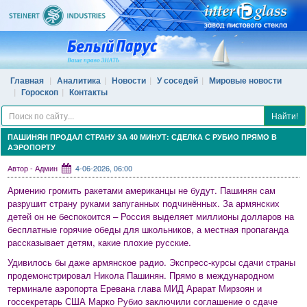
Главная
Аналитика
Новости
У соседей
Мировые новости
Гороскоп
Контакты
Найти!
ПАШИНЯН ПРОДАЛ СТРАНУ ЗА 40 МИНУТ: СДЕЛКА С РУБИО ПРЯМО В
АЭРОПОРТУ
Автор - Админ
4-06-2026, 06:00
Армению громить ракетами американцы не будут. Пашинян сам
разрушит страну руками запуганных подчинённых. За армянских
детей он не беспокоится – Россия выделяет миллионы долларов на
бесплатные горячие обеды для школьников, а местная пропаганда
рассказывает детям, какие плохие русские.
Удивилось бы даже армянское радио. Экспресс-курсы сдачи страны
продемонстрировал Никола Пашинян. Прямо в международном
терминале аэропорта Еревана глава МИД Арарат Мирзоян и
госсекретарь США Марко Рубио заключили соглашение о сдаче