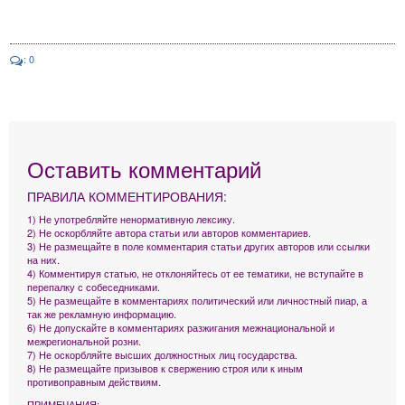
: 0
Оставить комментарий
ПРАВИЛА КОММЕНТИРОВАНИЯ:
1) Не употребляйте ненормативную лексику.
2) Не оскорбляйте автора статьи или авторов комментариев.
3) Не размещайте в поле комментария статьи других авторов или ссылки
на них.
4) Комментируя статью, не отклоняйтесь от ее тематики, не вступайте в
перепалку с собеседниками.
5) Не размещайте в комментариях политический или личностный пиар, а
так же рекламную информацию.
6) Не допускайте в комментариях разжигания межнациональной и
межрегиональной розни.
7) Не оскорбляйте высших должностных лиц государства.
8) Не размещайте призывов к свержению строя или к иным
противоправным действиям.
ПРИМЕЧАНИЯ: