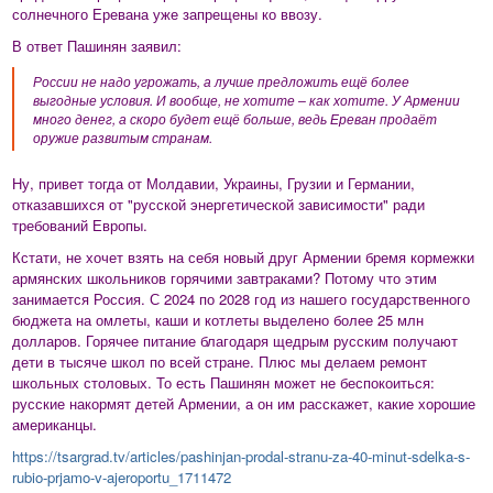
солнечного Еревана уже запрещены ко ввозу.
В ответ Пашинян заявил:
России не надо угрожать, а лучше предложить ещё более
выгодные условия. И вообще, не хотите – как хотите. У Армении
много денег, а скоро будет ещё больше, ведь Ереван продаёт
оружие развитым странам.
Ну, привет тогда от Молдавии, Украины, Грузии и Германии,
отказавшихся от "русской энергетической зависимости" ради
требований Европы.
Кстати, не хочет взять на себя новый друг Армении бремя кормежки
армянских школьников горячими завтраками? Потому что этим
занимается Россия. С 2024 по 2028 год из нашего государственного
бюджета на омлеты, каши и котлеты выделено более 25 млн
долларов. Горячее питание благодаря щедрым русским получают
дети в тысяче школ по всей стране. Плюс мы делаем ремонт
школьных столовых. То есть Пашинян может не беспокоиться:
русские накормят детей Армении, а он им расскажет, какие хорошие
американцы.
https://tsargrad.tv/articles/pashinjan-prodal-stranu-za-40-minut-sdelka-s-
rubio-prjamo-v-ajeroportu_1711472