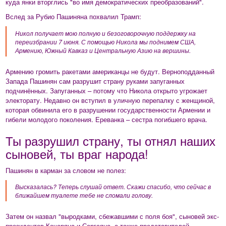
куда янки вторглись "во имя демократических преобразований".
Вслед за Рубио Пашиняна похвалил Трамп:
Никол получает мою полную и безоговорочную поддержку на
переизбрании 7 июня. С помощью Никола мы поднимем США,
Армению, Южный Кавказ и Центральную Азию на вершины.
Армению громить ракетами американцы не будут. Верноподданный
Запада Пашинян сам разрушит страну руками запуганных
подчинённых. Запуганных – потому что Никола открыто угрожает
электорату. Недавно он вступил в уличную перепалку с женщиной,
которая обвинила его в разрушении государственности Армении и
гибели молодого поколения. Ереванка – сестра погибшего врача.
Ты разрушил страну, ты отнял наших
сыновей, ты враг народа!
Пашинян в карман за словом не полез:
Высказалась? Теперь слушай ответ. Скажи спасибо, что сейчас в
ближайшем туалете тебе не сломали голову.
Затем он назвал "выродками, сбежавшими с поля боя", сыновей экс-
президентов Кочаряна и Саргсяна, а также представителей