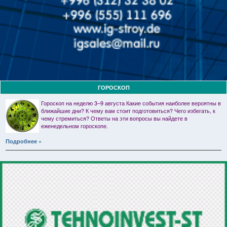
ГОРОСКОП
Гороскоп на неделю 3–9 августа Какие события наиболее вероятны в
ближайшие дни? К чему вам стоит подготовиться? Чего избегать, к
чему стремиться? Ответы на эти вопросы вы найдете в
еженедельном гороскопе.
Подробнее »