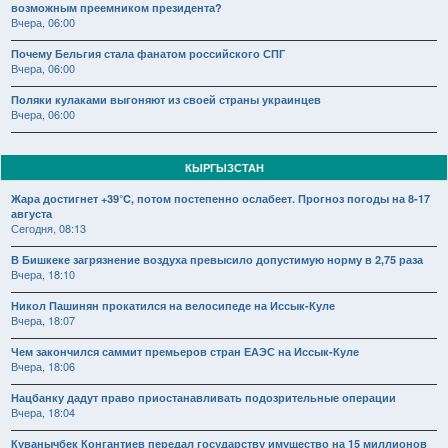
возможным преемником президента?
Вчера, 06:00
Почему Бельгия стала фанатом российского СПГ
Вчера, 06:00
Поляки кулаками выгоняют из своей страны украинцев
Вчера, 06:00
КЫРГЫЗСТАН
Жара достигнет +39°C, потом постепенно ослабеет. Прогноз погоды на 8-17
августа
Сегодня, 08:13
В Бишкеке загрязнение воздуха превысило допустимую норму в 2,75 раза
Вчера, 18:10
Никол Пашинян прокатился на велосипеде на Иссык-Куле
Вчера, 18:07
Чем закончился саммит премьеров стран ЕАЭС на Иссык-Куле
Вчера, 18:06
Нацбанку дадут право приостанавливать подозрительные операции
Вчера, 18:04
Куванычбек Конгантиев передал государству имущество на 15 миллионов