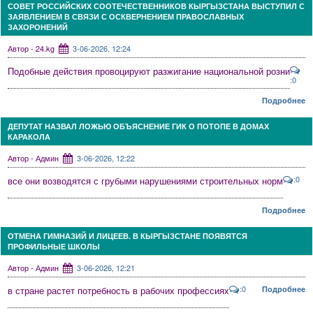
СОВЕТ РОССИЙСКИХ СООТЕЧЕСТВЕННИКОВ КЫРГЫЗСТАНА ВЫСТУПИЛ С
ЗАЯВЛЕНИЕМ В СВЯЗИ С ОСКВЕРНЕНИЕМ ПРАВОСЛАВНЫХ
ЗАХОРОНЕНИЙ
Автор - 24.kg
3-06-2026, 12:24
Подобные действия провоцируют разжигание национальной розни
:0
Подробнее
ДЕПУТАТ НАЗВАЛ ЛОЖЬЮ ОБЪЯСНЕНИЕ ГИК О ПОТОПЕ В ДОМАХ
КАРАКОЛА
Автор - Админ
3-06-2026, 12:22
:0
все они возводятся с грубыми нарушениями строительных норм
Подробнее
ОТМЕНА ГИМНАЗИЙ И ЛИЦЕЕВ. В КЫРГЫЗСТАНЕ ПОЯВЯТСЯ
ПРОФИЛЬНЫЕ ШКОЛЫ
Автор - Админ
3-06-2026, 12:21
:0
в стране растет потребность в рабочих профессиях
Подробнее