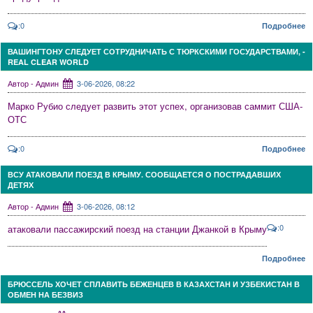
:0
Подробнее
ВАШИНГТОНУ СЛЕДУЕТ СОТРУДНИЧАТЬ С ТЮРКСКИМИ ГОСУДАРСТВАМИ, -
REAL CLEAR WORLD
Автор - Админ
3-06-2026, 08:22
Марко Рубио следует развить этот успех, организовав саммит США-
ОТС
:0
Подробнее
ВСУ АТАКОВАЛИ ПОЕЗД В КРЫМУ. СООБЩАЕТСЯ О ПОСТРАДАВШИХ
ДЕТЯХ
Автор - Админ
3-06-2026, 08:12
:0
атаковали пассажирский поезд на станции Джанкой в Крыму
Подробнее
БРЮССЕЛЬ ХОЧЕТ СПЛАВИТЬ БЕЖЕНЦЕВ В КАЗАХСТАН И УЗБЕКИСТАН В
ОБМЕН НА БЕЗВИЗ