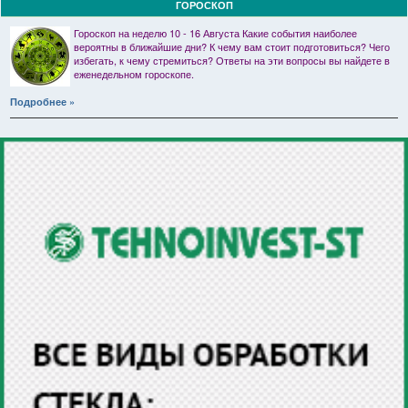
ГОРОСКОП
Гороскоп на неделю 10 - 16 Августа Какие события наиболее
вероятны в ближайшие дни? К чему вам стоит подготовиться? Чего
избегать, к чему стремиться? Ответы на эти вопросы вы найдете в
еженедельном гороскопе.
Подробнее »