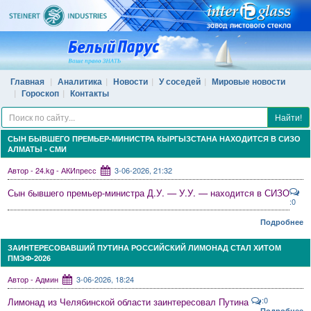
Главная
Аналитика
Новости
У соседей
Мировые новости
Гороскоп
Контакты
Найти!
СЫН БЫВШЕГО ПРЕМЬЕР-МИНИСТРА КЫРГЫЗСТАНА НАХОДИТСЯ В СИЗО
АЛМАТЫ - СМИ
Автор - 24.kg - АКИпресс
3-06-2026, 21:32
Сын бывшего премьер-министра Д.У. — У.У. — находится в СИЗО
:0
Подробнее
ЗАИНТЕРЕСОВАВШИЙ ПУТИНА РОССИЙСКИЙ ЛИМОНАД СТАЛ ХИТОМ
ПМЭФ-2026
Автор - Админ
3-06-2026, 18:24
:0
Лимонад из Челябинской области заинтересовал Путина
Подробнее