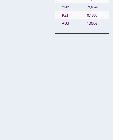
CNY
12,9593
KZT
0,1860
RUB
1,0652