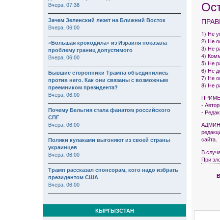
Ос
Вчера, 07:38
Зачем Зеленский лезет на Ближний Восток
ПРАВ
Вчера, 06:00
1) Не 
2) Не 
«Большая крокодила» из Израиля показала
3) Не р
проблему границ допустимого
4) Комм
Вчера, 06:00
5) Не 
6) Не 
Бывшие сторонники Трампа объединились
7) Не 
против него. Как они связаны с возможным
8) Не 
преемником президента?
Вчера, 06:00
ПРИМЕ
- Авто
Почему Бельгия стала фанатом российского
- Реда
СПГ
Вчера, 06:00
АДМИНИ
редакц
сайта.
Поляки кулаками выгоняют из своей страны
украинцев
В случ
Вчера, 06:00
При зл
Трамп рассказал спонсорам, кого надо избрать
В
президентом США
Вчера, 06:00
КЫРГЫЗСТАН