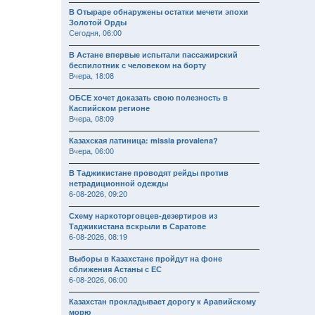
В Отыраре обнаружены остатки мечети эпохи
Золотой Орды
Сегодня, 06:00
В Астане впервые испытали пассажирский
беспилотник с человеком на борту
Вчера, 18:08
ОБСЕ хочет доказать свою полезность в
Каспийском регионе
Вчера, 08:09
Казахская латиница: missia provalena?
Вчера, 06:00
В Таджикистане проводят рейды против
нетрадиционной одежды
6-08-2026, 09:20
Схему наркоторговцев-дезертиров из
Таджикистана вскрыли в Саратове
6-08-2026, 08:19
Выборы в Казахстане пройдут на фоне
сближения Астаны с ЕС
6-08-2026, 06:00
Казахстан прокладывает дорогу к Аравийскому
морю