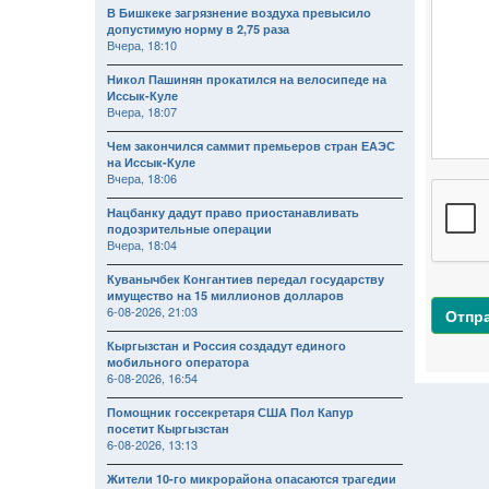
В Бишкеке загрязнение воздуха превысило
допустимую норму в 2,75 раза
Вчера, 18:10
Никол Пашинян прокатился на велосипеде на
Иссык-Куле
Вчера, 18:07
Чем закончился саммит премьеров стран ЕАЭС
на Иссык-Куле
Вчера, 18:06
Нацбанку дадут право приостанавливать
подозрительные операции
Вчера, 18:04
Куванычбек Конгантиев передал государству
имущество на 15 миллионов долларов
6-08-2026, 21:03
Отпр
Кыргызстан и Россия создадут единого
мобильного оператора
6-08-2026, 16:54
Помощник госсекретаря США Пол Капур
посетит Кыргызстан
6-08-2026, 13:13
Жители 10-го микрорайона опасаются трагедии