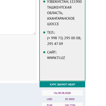
КУРС ВАЛЮТ НБКР
На 08.08.2026
USD
87,4500
EUR
100,7730