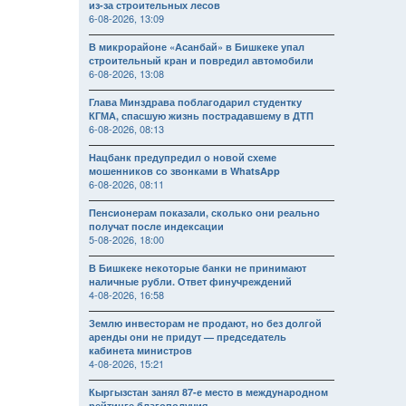
из-за строительных лесов
6-08-2026, 13:09
В микрорайоне «Асанбай» в Бишкеке упал
строительный кран и повредил автомобили
6-08-2026, 13:08
Глава Минздрава поблагодарил студентку
КГМА, спасшую жизнь пострадавшему в ДТП
6-08-2026, 08:13
Нацбанк предупредил о новой схеме
мошенников со звонками в WhatsApp
6-08-2026, 08:11
Пенсионерам показали, сколько они реально
получат после индексации
5-08-2026, 18:00
В Бишкеке некоторые банки не принимают
наличные рубли. Ответ финучреждений
4-08-2026, 16:58
Землю инвесторам не продают, но без долгой
аренды они не придут — председатель
кабинета министров
4-08-2026, 15:21
Кыргызстан занял 87-е место в международном
рейтинге благополучия