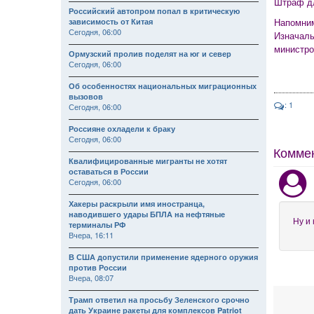
Штраф дл
Российский автопром попал в критическую
Напомним
зависимость от Китая
Сегодня, 06:00
Изначаль
министро
Ормузский пролив поделят на юг и север
Сегодня, 06:00
Об особенностях национальных миграционных
вызовов
: 1
Сегодня, 06:00
Россияне охладели к браку
Сегодня, 06:00
Комме
Квалифицированные мигранты не хотят
оставаться в России
Сегодня, 06:00
Хакеры раскрыли имя иностранца,
наводившего удары БПЛА на нефтяные
Ну и 
терминалы РФ
Вчера, 16:11
В США допустили применение ядерного оружия
против России
Вчера, 08:07
Трамп ответил на просьбу Зеленского срочно
дать Украине ракеты для комплексов Patriot