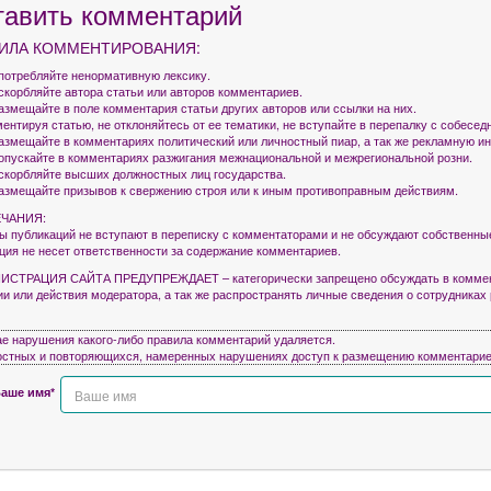
тавить комментарий
ИЛА КОММЕНТИРОВАНИЯ:
употребляйте ненормативную лексику.
оскорбляйте автора статьи или авторов комментариев.
азмещайте в поле комментария статьи других авторов или ссылки на них.
ентируя статью, не отклоняйтесь от ее тематики, не вступайте в перепалку с собесед
размещайте в комментариях политический или личностный пиар, а так же рекламную 
допускайте в комментариях разжигания межнациональной и межрегиональной розни.
оскорбляйте высших должностных лиц государства.
размещайте призывов к свержению строя или к иным противоправным действиям.
ЧАНИЯ:
ры публикаций не вступают в переписку с комментаторами и не обсуждают собственны
кция не несет ответственности за содержание комментариев.
СТРАЦИЯ САЙТА ПРЕДУПРЕЖДАЕТ – категорически запрещено обсуждать в коммен
ии или действия модератора, а так же распространять личные сведения о сотрудниках
ае нарушения какого-либо правила комментарий удаляется.
остных и повторяющихся, намеренных нарушениях доступ к размещению комментарие
аше имя*