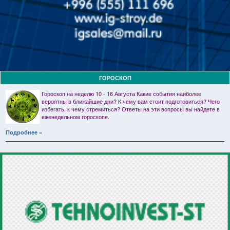
ГОРОСКОП
Гороскоп на неделю 10 - 16 Августа Какие события наиболее
вероятны в ближайшие дни? К чему вам стоит подготовиться? Чего
избегать, к чему стремиться? Ответы на эти вопросы вы найдете в
еженедельном гороскопе.
Подробнее »