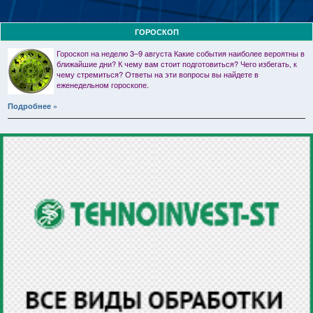
ГОРОСКОП
Гороскоп на неделю 3–9 августа Какие события наиболее вероятны в
ближайшие дни? К чему вам стоит подготовиться? Чего избегать, к
чему стремиться? Ответы на эти вопросы вы найдете в
еженедельном гороскопе.
Подробнее »