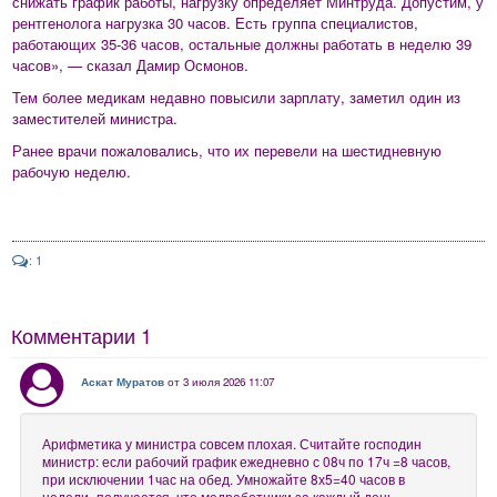
снижать график работы, нагрузку определяет Минтруда. Допустим, у
рентгенолога нагрузка 30 часов. Есть группа специалистов,
работающих 35-36 часов, остальные должны работать в неделю 39
часов», — сказал Дамир Осмонов.
Тем более медикам недавно повысили зарплату, заметил один из
заместителей министра.
Ранее врачи пожаловались, что их перевели на шестидневную
рабочую неделю.
: 1
Комментарии
1
Аскат Муратов
от 3 июля 2026 11:07
Арифметика у министра совсем плохая. Считайте господин
министр: если рабочий график ежедневно с 08ч по 17ч =8 часов,
при исключении 1час на обед. Умножайте 8х5=40 часов в
недели,-получается, что медработники за каждый день