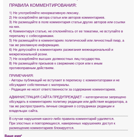
ПРАВИЛА КОММЕНТИРОВАНИЯ:
1) Не употребляйте ненормативную лексику.
2) Не оскорбляйте автора статьи или авторов комментариев.
3) Не размещайте в поле комментария статьи других авторов или ссылки
на них.
4) Комментируя статью, не отклоняйтесь от ее тематики, не вступайте в
перепалку с собеседниками.
5) Не размещайте в комментариях политический или личностный пиар, а
так же рекламную информацию.
6) Не допускайте в комментариях разжигания межнациональной и
межрегиональной розни.
7) Не оскорбляйте высших должностных лиц государства.
8) Не размещайте призывов к свержению строя или к иным
противоправным действиям.
ПРИМЕЧАНИЯ:
- Авторы публикаций не вступают в переписку с комментаторами и не
обсуждают собственные с материалы.
- Редакция не несет ответственности за содержание комментариев.
АДМИНИСТРАЦИЯ САЙТА ПРЕДУПРЕЖДАЕТ – категорически запрещено
обсуждать в комментариях политику редакции или действия модератора, а
так же распространять личные сведения о сотрудниках редакции и
владельцах сайта.
В случае нарушения какого-либо правила комментарий удаляется.
При злостных и повторяющихся, намеренных нарушениях доступ к
размещению комментариев блокируется.
Ваше имя*