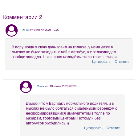
Комментарии
2
КПВ
от 9 июля 2026 10:29
В пору, когда я свою дочь возил на коляске, у меня даже в
мыслях не было заходить с ней в автобус, а с велосипедом
вообще западло. Нынешняя молодёжь стала такая нежная...
Цитировать
Ответить
Соня
от 10 июля 2026 00:26
Думаю, что у Вас, как у нормального родителя, и в
мыслях не было болтаться с маленьким ребенком с
несформировавшимся иммунитетом в толпе по
базарам, торговым центрам. Потому и без
автобусов обходились)))
Цитировать
Ответить