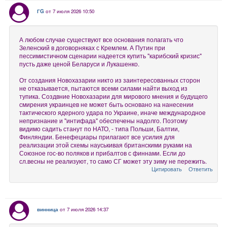
ГG
от 7 июля 2026 10:50
А любом случае существуют все основания полагать что
Зеленский в договорняках с Кремлем. А Путин при
пессимистичном сценарии надеется купить "карибский кризис"
пусть даже ценой Беларуси и Лукашенко.
От создания Новохазарии никто из заинтересованных сторон
не отказывается, пытаются всеми силами найти выход из
тупика. Создвние Новохазарии для мирового мнения и будущего
смирения украинцев не может быть основано на нанесении
тактического ядерного удара по Украине, иначе международное
непризнание и "интифада" обеспечены надолго. Поэтому
видимо садить станут по НАТО, - типа Польши, Балтии,
Финляндии. Бенефециары прилагают все усилия для
реализации этой схемы науськивая британскими руками на
Союзное гос-во поляков и прибалтов с финнами. Если до
сл.весны не реализуют, то само СГ может эту зиму не пережить.
Цитировать
Ответить
винница
от 7 июля 2026 14:37