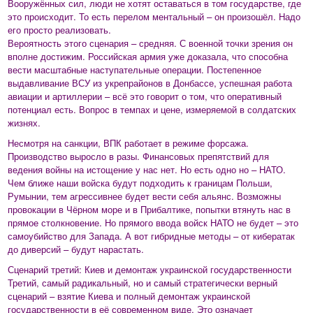
Вооружённых сил, люди не хотят оставаться в том государстве, где
это происходит. То есть перелом ментальный – он произошёл. Надо
его просто реализовать.
Вероятность этого сценария – средняя. С военной точки зрения он
вполне достижим. Российская армия уже доказала, что способна
вести масштабные наступательные операции. Постепенное
выдавливание ВСУ из укрепрайонов в Донбассе, успешная работа
авиации и артиллерии – всё это говорит о том, что оперативный
потенциал есть. Вопрос в темпах и цене, измеряемой в солдатских
жизнях.
Несмотря на санкции, ВПК работает в режиме форсажа.
Производство выросло в разы. Финансовых препятствий для
ведения войны на истощение у нас нет. Но есть одно но – НАТО.
Чем ближе наши войска будут подходить к границам Польши,
Румынии, тем агрессивнее будет вести себя альянс. Возможны
провокации в Чёрном море и в Прибалтике, попытки втянуть нас в
прямое столкновение. Но прямого ввода войск НАТО не будет – это
самоубийство для Запада. А вот гибридные методы – от кибератак
до диверсий – будут нарастать.
Сценарий третий: Киев и демонтаж украинской государственности
Третий, самый радикальный, но и самый стратегически верный
сценарий – взятие Киева и полный демонтаж украинской
государственности в её современном виде. Это означает