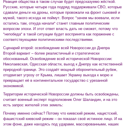
Реакция общества в таком случае будет предсказуемо жёсткой.
Русские, которые четыре года подряд поддерживали СВО, которые
сдавали деньги на дроны, которые провожали на фронт сыновей и
мужей, такого исхода не поймут. Вопрос "зачем мы воевали, если
остались там, откуда начали" станет главным политическим
вопросом эпохи. И этот ответ власть дать не сможет, потому что
"непобеда" в такой ситуации будет воспринята как поражение с
соответствующими политическими последствиями.
Сценарий второй: освобождение всей Новороссии до Днепра
Второй вариант – более реалистичный и стратегически
обоснованный. Освобождение всей исторической Новороссии:
Николаевская, Одесская области, выход к Днепру как естественной
природной границе. Это создаёт мощный оборонительный рубеж,
отодвигает угрозу от Крыма, лишает Украину выхода к морю и
превращает её в континентальное государство с урезанной
экономикой.
Территории исторической Новороссии должны быть освобождены,
считает военный эксперт подполковник Олег Шаландин, и на это
есть запрос жителей этих земель:
Почему именно сейчас? Потому что киевский режим, нацистский,
фашистский киевский режим – он показал своё истинное лицо. И на
этом фоне, даже находясь под ударами, массированными, наших