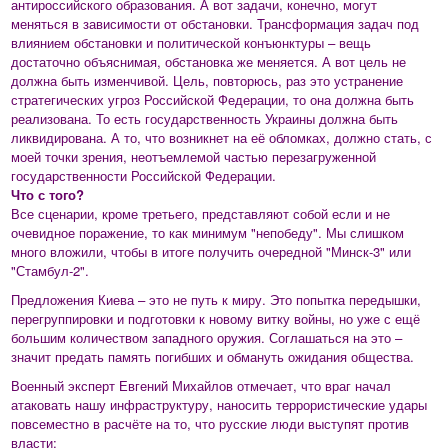
антироссийского образования. А вот задачи, конечно, могут
меняться в зависимости от обстановки. Трансформация задач под
влиянием обстановки и политической конъюнктуры – вещь
достаточно объяснимая, обстановка же меняется. А вот цель не
должна быть изменчивой. Цель, повторюсь, раз это устранение
стратегических угроз Российской Федерации, то она должна быть
реализована. То есть государственность Украины должна быть
ликвидирована. А то, что возникнет на её обломках, должно стать, с
моей точки зрения, неотъемлемой частью перезагруженной
государственности Российской Федерации.
Что с того?
Все сценарии, кроме третьего, представляют собой если и не
очевидное поражение, то как минимум "непобеду". Мы слишком
много вложили, чтобы в итоге получить очередной "Минск-3" или
"Стамбул-2".
Предложения Киева – это не путь к миру. Это попытка передышки,
перегруппировки и подготовки к новому витку войны, но уже с ещё
большим количеством западного оружия. Соглашаться на это –
значит предать память погибших и обмануть ожидания общества.
Военный эксперт Евгений Михайлов отмечает, что враг начал
атаковать нашу инфраструктуру, наносить террористические удары
повсеместно в расчёте на то, что русские люди выступят против
власти: