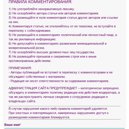
ПРАВИЛА КОММЕНТИРОВАНИЯ:
1) Не употребляйте ненормативную лексику.
2) Не оскорбляйте автора статьи или авторов комментариев.
3) Не размещайте в поле комментария статьи других авторов или ссылки
на них.
4) Комментируя статью, не отклоняйтесь от ее тематики, не вступайте в
перепалку с собеседниками.
5) Не размещайте в комментариях политический или личностный пиар, а
так же рекламную информацию.
6) Не допускайте в комментариях разжигания межнациональной и
межрегиональной розни.
7) Не оскорбляйте высших должностных лиц государства.
8) Не размещайте призывов к свержению строя или к иным
противоправным действиям.
ПРИМЕЧАНИЯ:
- Авторы публикаций не вступают в переписку с комментаторами и не
обсуждают собственные с материалы.
- Редакция не несет ответственности за содержание комментариев.
АДМИНИСТРАЦИЯ САЙТА ПРЕДУПРЕЖДАЕТ – категорически запрещено
обсуждать в комментариях политику редакции или действия модератора, а
так же распространять личные сведения о сотрудниках редакции и
владельцах сайта.
В случае нарушения какого-либо правила комментарий удаляется.
При злостных и повторяющихся, намеренных нарушениях доступ к
размещению комментариев блокируется.
Ваше имя*