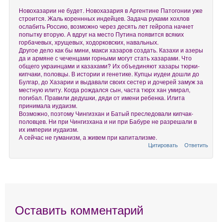
Новохазарии не будет. Новохазария в Аргентине Патогонии уже
строится. Жаль кореннных индейцев. Задача руками хохлов
ослабить Россию, возможно через десять лет гейропа начнет
попытку вторую. А вдруг на место Путина появится всяких
горбачевых, хрущевых, ходорковских, навальных.
Другое дело как бы мини, макси хазаров создать. Казахи и азеры
да и армяне с чеченцами горными могут стать хазарами. Что
общего украинцами и казахами? Их объединяют хазары тюрки-
кипчаки, половцы. В истории и генетике. Купцы иудеи дошли до
Булгар, до Хазарии и выдавали своих сестер и дочерей замуж за
местную илиту. Когда рождался сын, часта тюрх хан умирал,
погибал. Правили дедушки, дяди от имени ребенка. Илита
принимала иудаизм.
Возможно, поэтому Чингизхан и Батый преследовали кипчак-
половцев. Ни при Чингизхана и ни при Бабуре не разрешали в
их империи иудаизм.
А сейчас не гуманизм, а живем при капитализме.
Цитировать
Ответить
Оставить комментарий