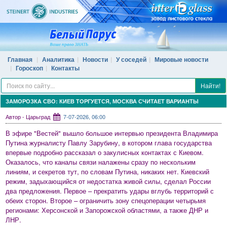
Главная
Аналитика
Новости
У соседей
Мировые новости
Гороскоп
Контакты
Найти!
ЗАМОРОЗКА СВО: КИЕВ ТОРГУЕТСЯ, МОСКВА СЧИТАЕТ ВАРИАНТЫ
Автор - Царьград
7-07-2026, 06:00
В эфире "Вестей" вышло большое интервью президента Владимира
Путина журналисту Павлу Зарубину, в котором глава государства
впервые подробно рассказал о закулисных контактах с Киевом.
Оказалось, что каналы связи налажены сразу по нескольким
линиям, и секретов тут, по словам Путина, никаких нет. Киевский
режим, задыхающийся от недостатка живой силы, сделал России
два предложения. Первое – прекратить удары вглубь территорий с
обеих сторон. Второе – ограничить зону спецоперации четырьмя
регионами: Херсонской и Запорожской областями, а также ДНР и
ЛНР.