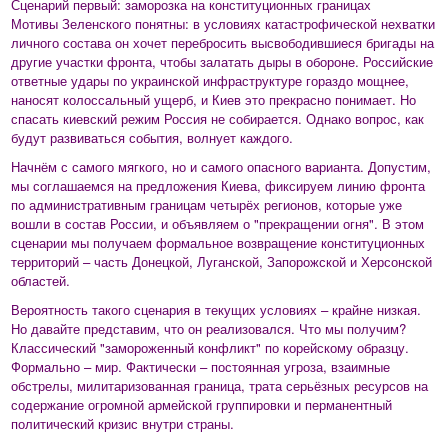
Сценарий первый: заморозка на конституционных границах
Мотивы Зеленского понятны: в условиях катастрофической нехватки
личного состава он хочет перебросить высвободившиеся бригады на
другие участки фронта, чтобы залатать дыры в обороне. Российские
ответные удары по украинской инфраструктуре гораздо мощнее,
наносят колоссальный ущерб, и Киев это прекрасно понимает. Но
спасать киевский режим Россия не собирается. Однако вопрос, как
будут развиваться события, волнует каждого.
Начнём с самого мягкого, но и самого опасного варианта. Допустим,
мы соглашаемся на предложения Киева, фиксируем линию фронта
по административным границам четырёх регионов, которые уже
вошли в состав России, и объявляем о "прекращении огня". В этом
сценарии мы получаем формальное возвращение конституционных
территорий – часть Донецкой, Луганской, Запорожской и Херсонской
областей.
Вероятность такого сценария в текущих условиях – крайне низкая.
Но давайте представим, что он реализовался. Что мы получим?
Классический "замороженный конфликт" по корейскому образцу.
Формально – мир. Фактически – постоянная угроза, взаимные
обстрелы, милитаризованная граница, трата серьёзных ресурсов на
содержание огромной армейской группировки и перманентный
политический кризис внутри страны.