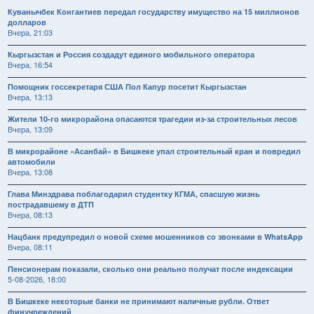
Куванычбек Конгантиев передал государству имущество на 15 миллионов
долларов
Вчера, 21:03
Кыргызстан и Россия создадут единого мобильного оператора
Вчера, 16:54
Помощник госсекретаря США Пол Капур посетит Кыргызстан
Вчера, 13:13
Жители 10-го микрорайона опасаются трагедии из-за строительных лесов
Вчера, 13:09
В микрорайоне «Асанбай» в Бишкеке упал строительный кран и повредил
автомобили
Вчера, 13:08
Глава Минздрава поблагодарил студентку КГМА, спасшую жизнь
пострадавшему в ДТП
Вчера, 08:13
Нацбанк предупредил о новой схеме мошенников со звонками в WhatsApp
Вчера, 08:11
Пенсионерам показали, сколько они реально получат после индексации
5-08-2026, 18:00
В Бишкеке некоторые банки не принимают наличные рубли. Ответ
финучреждений