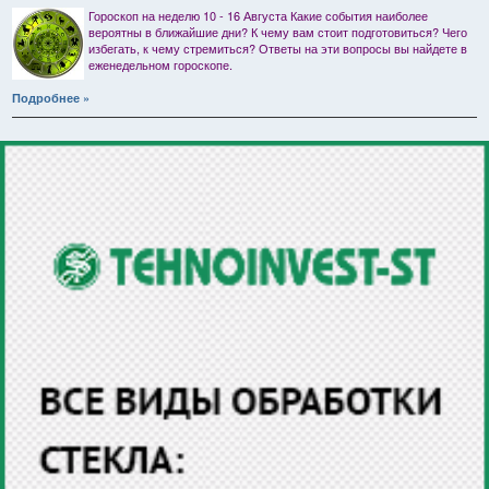
Гороскоп на неделю 10 - 16 Августа Какие события наиболее
вероятны в ближайшие дни? К чему вам стоит подготовиться? Чего
избегать, к чему стремиться? Ответы на эти вопросы вы найдете в
еженедельном гороскопе.
Подробнее »