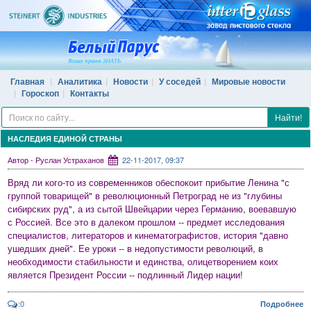
Главная
Аналитика
Новости
У соседей
Мировые новости
Гороскоп
Контакты
Найти!
НАСЛЕДИЯ ЕДИНОЙ СТРАНЫ
Автор - Руслан Устраханов
22-11-2017, 09:37
Вряд ли кого-то из современников обеспокоит прибытие Ленина "с
группой товарищей" в революционный Петроград не из "глубины
сибирских руд", а из сытой Швейцарии через Германию, воевавшую
с Россией. Все это в далеком прошлом -- предмет исследования
специалистов, литераторов и кинематографистов, история "давно
ушедших дней". Ее уроки -- в недопустимости революций, в
необходимости стабильности и единства, олицетворением коих
является Президент России -- подлинный Лидер нации!
:0
Подробнее