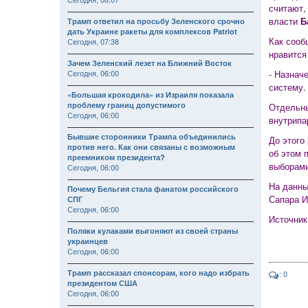
считают,
власти
Б
Трамп ответил на просьбу Зеленского срочно
дать Украине ракеты для комплексов Patriot
Как сооб
Сегодня, 07:38
нравится
Зачем Зеленский лезет на Ближний Восток
Сегодня, 06:00
- Назнач
систему.
«Большая крокодила» из Израиля показала
проблему границ допустимого
Отдельны
Сегодня, 06:00
внутрип
Бывшие сторонники Трампа объединились
До этого
против него. Как они связаны с возможным
об этом 
преемником президента?
выборами
Сегодня, 06:00
На данны
Почему Бельгия стала фанатом российского
Сапара 
СПГ
Сегодня, 06:00
Источник
Поляки кулаками выгоняют из своей страны
украинцев
Сегодня, 06:00
Трамп рассказал спонсорам, кого надо избрать
: 0
президентом США
Сегодня, 06:00