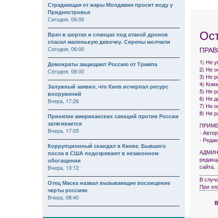
Страдающая от жары Молдавия просит воду у
Приднестровья
Сегодня, 06:00
Ос
Врач в шортах и сланцах под атакой дронов
спасал маленькую девочку. Сирены молчали
Сегодня, 06:00
ПРАВ
1) Не 
Демократы защищают Россию от Трампа
2) Не 
Сегодня, 06:00
3) Не р
4) Комм
Залужный заявил, что Киев исчерпал ресурс
5) Не 
вооружений
6) Не 
Вчера, 17:26
7) Не 
8) Не 
Принятие американских санкций против России
затягивается
ПРИМЕ
Вчера, 17:05
- Авто
- Реда
Коррупционный скандал в Киеве. Бывшего
АДМИНИ
посла в США подозревают в незаконном
редакц
обогащении
сайта.
Вчера, 13:12
В случ
Отец Маска назвал вызывающие восхищение
При зл
черты россиян
Вчера, 08:40
В