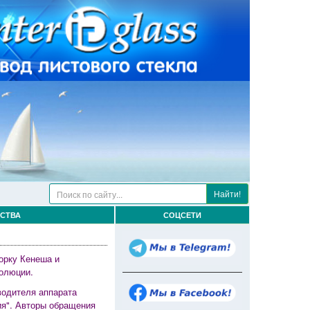
Найти!
ЬСТВА
СОЦСЕТИ
орку Кенеша и
волюции.
водителя аппарата
ия". Авторы обращения