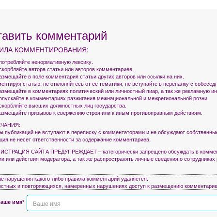
тавить комментарий
ИЛА КОММЕНТИРОВАНИЯ:
употребляйте ненормативную лексику.
оскорбляйте автора статьи или авторов комментариев.
азмещайте в поле комментария статьи других авторов или ссылки на них.
ентируя статью, не отклоняйтесь от ее тематики, не вступайте в перепалку с собесед
размещайте в комментариях политический или личностный пиар, а так же рекламную 
допускайте в комментариях разжигания межнациональной и межрегиональной розни.
оскорбляйте высших должностных лиц государства.
размещайте призывов к свержению строя или к иным противоправным действиям.
ЧАНИЯ:
ры публикаций не вступают в переписку с комментаторами и не обсуждают собственны
кция не несет ответственности за содержание комментариев.
СТРАЦИЯ САЙТА ПРЕДУПРЕЖДАЕТ – категорически запрещено обсуждать в коммен
ии или действия модератора, а так же распространять личные сведения о сотрудниках
ае нарушения какого-либо правила комментарий удаляется.
остных и повторяющихся, намеренных нарушениях доступ к размещению комментарие
аше имя*