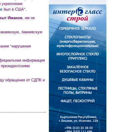
я укрепления
м
был в США".
кыт Иманов
, им не
 акаевскую, бакиевскую
вании "нарушения
 официальная информация
с президентскими
оду обращения от СДПК и