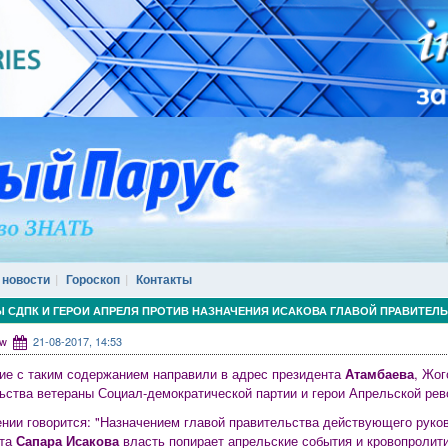
 новости
Гороскоп
Контакты
 СДПК И ГЕРОИ АПРЕЛЯ ПРОТИВ НАЗНАЧЕНИЯ ИСАКОВА ГЛАВОЙ ПРАВИТЕЛ
ww
21-08-2017, 14:53
е с таким содержанием направили в адрес президента
Атамбаева
, Жог
ьства ветераны Социал-демократической партии и герои Апрельской ре
нии говорится: "Назначением главой правительства действующего руко
та
Сапара Исакова
власть попирает апрельские события и кровопролит