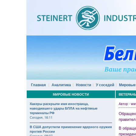
Главная
Аналитика
Новости
У соседей
Мировые
МИРОВЫЕ НОВОСТИ
ВЕТЕРАНЫ
Автор - w
Хакеры раскрыли имя иностранца,
наводившего удары БПЛА на нефтяные
терминалы РФ
Обращени
Сегодня, 16:11
правител
В США допустили применение ядерного оружия
В обраще
против России
президен
Сегодня, 08:07