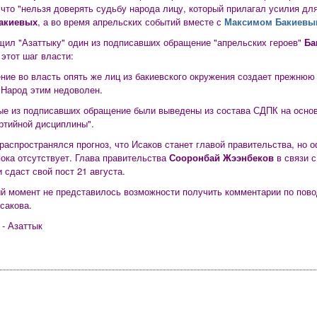
 что "нельзя доверять судьбу народа лицу, который прилагал усилия дл
акиевых
, а во время апрельских событий вместе с
Максимом Бакиевы
щил "Азаттыку" один из подписавших обращение "апрельских героев"
Ба
 этот шаг власти:
ение во власть опять же лиц из бакиевского окружения создает прежнюю
 Народ этим недоволен.
е из подписавших обращение были выведены из состава СДПК на осно
артийной дисциплины".
 распространялся прогноз, что Исаков станет главой правительства, но
пока отсутствует. Глава правительства
Сооронбай Жээнбеков
в связи 
 сдаст свой пост 21 августа.
й момент не представилось возможности получить комментарии по пов
Исакова.
 - Азаттык