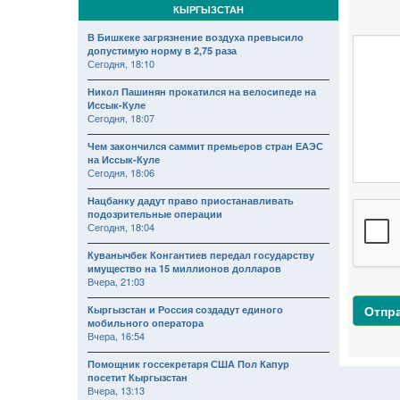
КЫРГЫЗСТАН
В Бишкеке загрязнение воздуха превысило
допустимую норму в 2,75 раза
Сегодня, 18:10
Никол Пашинян прокатился на велосипеде на
Иссык-Куле
Сегодня, 18:07
Чем закончился саммит премьеров стран ЕАЭС
на Иссык-Куле
Сегодня, 18:06
Нацбанку дадут право приостанавливать
подозрительные операции
Сегодня, 18:04
Куванычбек Конгантиев передал государству
имущество на 15 миллионов долларов
Вчера, 21:03
Отпр
Кыргызстан и Россия создадут единого
мобильного оператора
Вчера, 16:54
Помощник госсекретаря США Пол Капур
посетит Кыргызстан
Вчера, 13:13