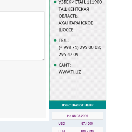
КУРС ВАЛЮТ НБКР
На 08.08.2026
USD
87,4500
EUR
100,7730