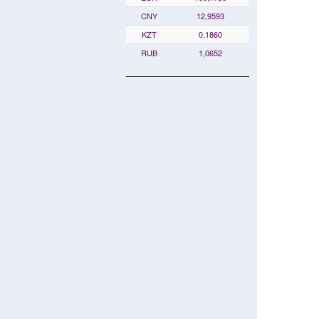
CNY
12,9593
KZT
0,1860
RUB
1,0652