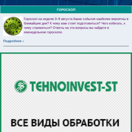
ГОРОСКОП
Гороскоп на неделю 3–9 августа Какие события наиболее вероятны в
ближайшие дни? К чему вам стоит подготовиться? Чего избегать, к
чему стремиться? Ответы на эти вопросы вы найдете в
еженедельном гороскопе.
Подробнее »