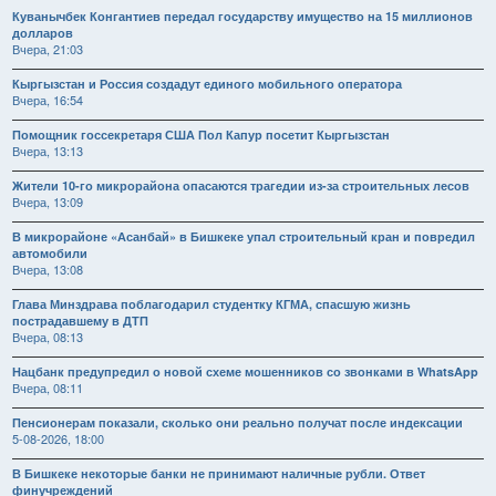
Куванычбек Конгантиев передал государству имущество на 15 миллионов
долларов
Вчера, 21:03
Кыргызстан и Россия создадут единого мобильного оператора
Вчера, 16:54
Помощник госсекретаря США Пол Капур посетит Кыргызстан
Вчера, 13:13
Жители 10-го микрорайона опасаются трагедии из-за строительных лесов
Вчера, 13:09
В микрорайоне «Асанбай» в Бишкеке упал строительный кран и повредил
автомобили
Вчера, 13:08
Глава Минздрава поблагодарил студентку КГМА, спасшую жизнь
пострадавшему в ДТП
Вчера, 08:13
Нацбанк предупредил о новой схеме мошенников со звонками в WhatsApp
Вчера, 08:11
Пенсионерам показали, сколько они реально получат после индексации
5-08-2026, 18:00
В Бишкеке некоторые банки не принимают наличные рубли. Ответ
финучреждений