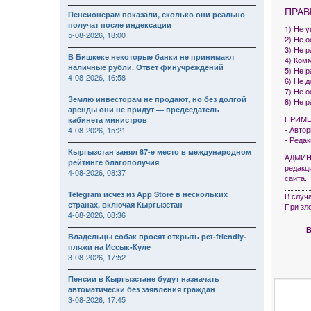
ПРАВ
Пенсионерам показали, сколько они реально
получат после индексации
1) Не 
5-08-2026, 18:00
2) Не 
3) Не р
В Бишкеке некоторые банки не принимают
4) Комм
наличные рубли. Ответ финучреждений
5) Не 
4-08-2026, 16:58
6) Не 
7) Не 
Землю инвесторам не продают, но без долгой
8) Не 
аренды они не придут — председатель
ПРИМЕ
кабинета министров
- Авто
4-08-2026, 15:21
- Реда
Кыргызстан занял 87-е место в международном
АДМИНИ
рейтинге благополучия
редакц
4-08-2026, 08:37
сайта.
Telegram исчез из App Store в нескольких
В случ
странах, включая Кыргызстан
При зл
4-08-2026, 08:36
В
Владельцы собак просят открыть pet-friendly-
пляжи на Иссык-Куле
3-08-2026, 17:52
Пенсии в Кыргызстане будут назначать
автоматически без заявления граждан
3-08-2026, 17:45