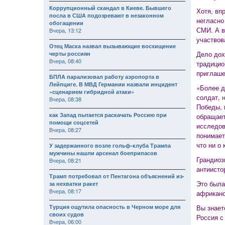
Коррупционный скандал в Киеве. Бывшего
Хотя, вп
посла в США подозревают в незаконном
негласно
обогащении
СМИ. А в
Вчера, 13:12
участвов
Отец Маска назвал вызывающие восхищение
Дело дох
черты россиян
Вчера, 08:40
традицио
приглаше
БПЛА парализовал работу аэропорта в
Лейпциге. В МВД Германии назвали инцидент
«Более д
«сценарием гибридной атаки»
солдат, 
Вчера, 08:38
Победы, 
как Запад пытается раскачать Россию при
обращает
помощи соцсетей
исследов
Вчера, 08:27
понимает
что ни о 
У задержанного возле гольф-клуба Трампа
мужчины нашли арсенал боеприпасов
Грандиоз
Вчера, 08:21
антиисто
Трамп потребовал от Пентагона объяснений из-
Это была
за нехватки ракет
Вчера, 08:17
африканс
Турция ощутила опасность в Черном море для
Вы знает
своих судов
Россия с
Вчера, 06:00