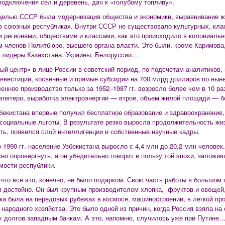
подключения сел и деревень, дач к «голубому топливу».
целью СССР была модернизация общества и экономики, выравнивание ж
в союзных республиках. Внутри СССР не существовало культурных, кла
и регионами, обществами и классами, как это происходило в колониаль
 членов Политбюро, высшего органа власти. Это были, кроме Каримова
 лидеры Казахстана, Украины, Белоруссии…
ый центр» в лице России в советский период, по подсчетам аналитиков,
нвестиции, косвенные и прямые субсидии на 700 млрд долларов по нын
нное производство только за 1952–1987 гг. возросло более чем в 10 ра
впятеро, выработка электроэнергии — втрое, объем жилой площади — б
бекистана впервые получил бесплатное образование и здравоохранение,
 социальные льготы. В результате резко выросла продолжительность жи
ть, появился слой интеллигенции и собственные научные кадры.
о 1990 гг. население Узбекистана выросло с 4,4 млн до 20,2 млн человек
но опровергнуть, а он убедительно говорит в пользу той эпохи, залож
мости республики.
 что все это, конечно, не было подарком. Свою часть работы в большом 
 достойно. Он был крупным производителем хлопка, фруктов и овощей, 
ка была на передовых рубежах в космосе, машиностроении, в легкой пр
 народного хозяйства. Это было одной из причин, когда Россия взяла на
х долгов западным банкам. А это, напомню, случилось уже при Путине