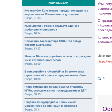
КЫРГЫЗСТАН
Увы, рег
советско
Куванычбек Конгантиев передал государству
положен 
имущество на 15 миллионов долларов
Вчера, 21:03
Открыват
«Колониз
Кыргызстан и Россия создадут единого
мобильного оператора
проклады
Вчера, 16:54
Кстати, 
Помощник госсекретаря США Пол Капур
вспомнит
посетит Кыргызстан
Вчера, 13:13
Источник
Жители 10-го микрорайона опасаются трагедии
из-за строительных лесов
:
https://ves
Вчера, 13:09
В микрорайоне «Асанбай» в Бишкеке упал
строительный кран и повредил автомобили
: 0
Вчера, 13:08
Глава Минздрава поблагодарил студентку
КГМА, спасшую жизнь пострадавшему в ДТП
Вчера, 08:13
Нацбанк предупредил о новой схеме
мошенников со звонками в WhatsApp
Ос
Вчера, 08:11