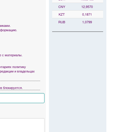
CNY
12,9570
KZT
0,1871
RUB
1,0799
никами.
информацию.
е с материалы.
тариях политику
 редакции и владельцах
в блокируется.