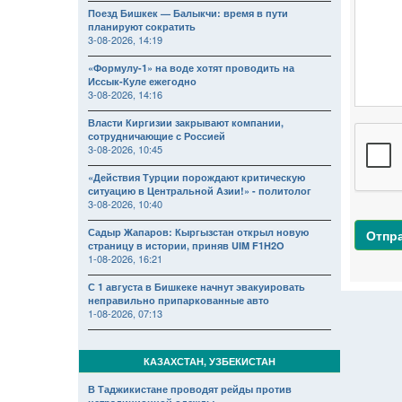
Поезд Бишкек — Балыкчи: время в пути
планируют сократить
3-08-2026, 14:19
«Формулу-1» на воде хотят проводить на
Иссык-Куле ежегодно
3-08-2026, 14:16
Власти Киргизии закрывают компании,
сотрудничающие с Россией
3-08-2026, 10:45
«Действия Турции порождают критическую
ситуацию в Центральной Азии!» - политолог
3-08-2026, 10:40
Садыр Жапаров: Кыргызстан открыл новую
Отпр
страницу в истории, приняв UIM F1H2O
1-08-2026, 16:21
С 1 августа в Бишкеке начнут эвакуировать
неправильно припаркованные авто
1-08-2026, 07:13
КАЗАХСТАН, УЗБЕКИСТАН
В Таджикистане проводят рейды против