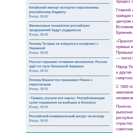
процесс 
Китайский импорт испортил перспективы
Главной 
российскому бюджету
граждан 
Вчера, 06:00
центром 
Финансовые показатели российских
Вспомним
предприятий будут ухудшаться
Брежнев,
Вчера, 06:00
«Проклят
Почему Тегеран не втянулся в конфликт с
прямые и
Украиной
Промышле
Вчера, 06:00
— почти 
Росстат скрывает отчаяние миллионов. Россия
Народ Уз
идёт по пути Латинской Америки
Вчера, 06:00
и другие
смертнос
Почему Вашингтон призывает Пекин к
переговорам
С 1920 п
Вчера, 06:00
невозмож
независи
«Трампу спутали все карты» Республиканцам
сулят поражение на выборах в Конгресс
Понятно,
Вчера, 06:00
выполнял
Российский коммунальный ресурс на исходе
республи
Вчера, 06:00
отраслях
советски