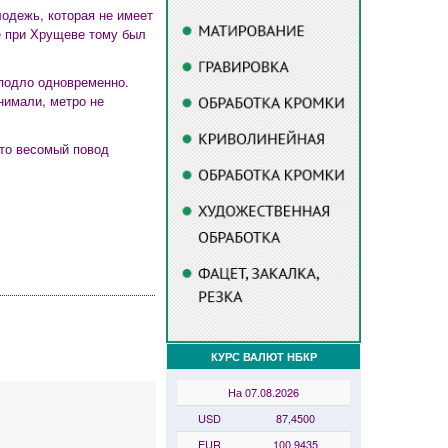
одежь, которая не имеет
е при Хрущеве тому был
 подло одновременно.
нимали, метро не
это весомый повод
КУРС ВАЛЮТ НБКР
На 07.08.2026
USD
87,4500
EUR
100,9435