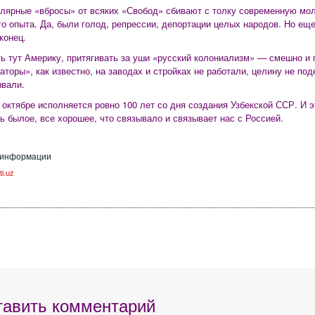
улярные «вбросы» от всяких «Свобод» сбивают с толку современную мол
го опыта. Да, были голод, репрессии, депортации целых народов. Но ещ
конец.
ь тут Америку, притягивать за уши «русский колониализм» — смешно и
аторы», как известно, на заводах и стройках не работали, целину не под
вали.
в октябре исполняется ровно 100 лет со дня создания Узбекской ССР. И 
ь былое, все хорошее, что связывало и связывает нас с Россией.
 информации
ti.uz
тавить комментарий