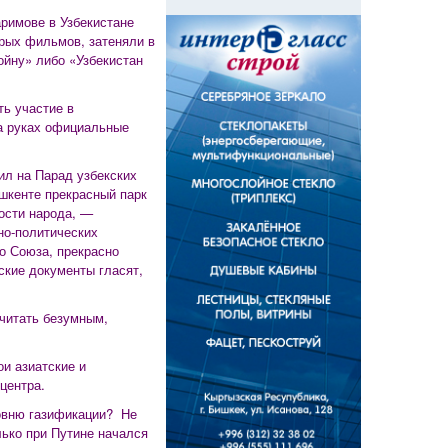
аримове в Узбекистане
арых фильмов, затеняли в
ойну» либо «Узбекистан
ь участие в
на руках официальные
ил на Парад узбекских
ашкенте прекрасный парк
кости народа, —
но-политических
о Союза, прекрасно
ские документы гласят,
считать безумным,
ои азиатские и
центра.
ровню газификации? Не
лько при Путине начался