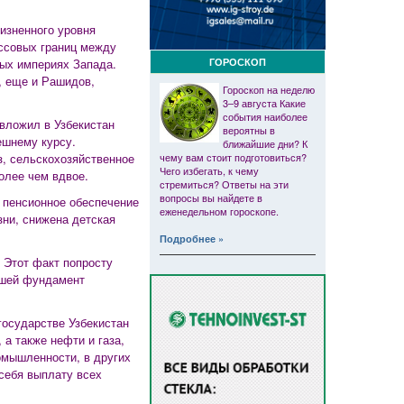
изненного уровня
ссовых границ между
ГОРОСКОП
ных империях Запада.
, еще и Рашидов,
Гороскоп на неделю
3–9 августа Какие
события наиболее
 вложил в Узбекистан
вероятны в
ешнему курсу.
ближайшие дни? К
чему вам стоит подготовиться?
з, сельскохозяйственное
Чего избегать, к чему
олее чем вдвое.
стремиться? Ответы на эти
вопросы вы найдете в
 пенсионное обеспечение
еженедельном гороскопе.
зни, снижена детская
Подробнее »
. Этот факт попросту
ившей фундамент
государстве Узбекистан
а также нефти и газа,
омышленности, в других
 себя выплату всех
…