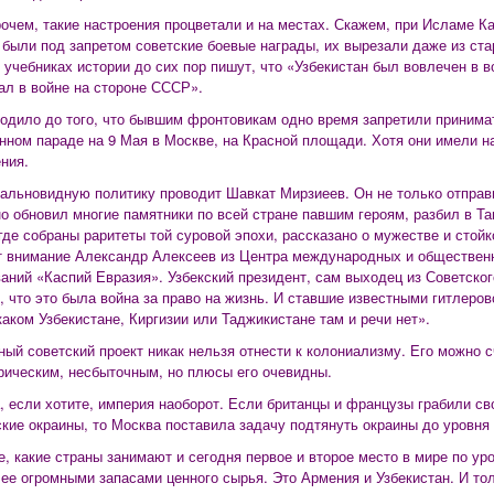
рочем, такие настроения процветали и на местах. Скажем, при Исламе К
 были под запретом советские боевые награды, их вырезали даже из ст
 учебниках истории до сих пор пишут, что «Узбекистан был вовлечен в в
ал в войне на стороне СССР».
одило до того, что бывшим фронтовикам одно время запретили принимат
нном параде на 9 Мая в Москве, на Красной площади. Хотя они имели 
ния.
альновидную политику проводит Шавкат Мирзиеев. Он не только отправ
но обновил многие памятники по всей стране павшим героям, разбил в Т
где собраны раритеты той суровой эпохи, рассказано о мужестве и стой
 внимание Александр Алексеев из Центра международных и обществен
аний «Каспий Евразия». Узбекский президент, сам выходец из Советског
, что это была война за право на жизнь. И ставшие известными гитлеров
каком Узбекистане, Киргизии или Таджикистане там и речи нет».
ный советский проект никак нельзя отнести к колониализму. Его можно 
рическим, несбыточным, но плюсы его очевидны.
, если хотите, империя наоборот. Если британцы и французы грабили св
кие окраины, то Москва поставила задачу подтянуть окраины до уровня 
е, какие страны занимают и сегодня первое и второе место в мире по у
 ее огромными запасами ценного сырья. Это Армения и Узбекистан. И то