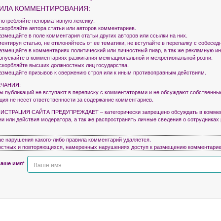
ИЛА КОММЕНТИРОВАНИЯ:
употребляйте ненормативную лексику.
оскорбляйте автора статьи или авторов комментариев.
азмещайте в поле комментария статьи других авторов или ссылки на них.
ентируя статью, не отклоняйтесь от ее тематики, не вступайте в перепалку с собесед
размещайте в комментариях политический или личностный пиар, а так же рекламную 
допускайте в комментариях разжигания межнациональной и межрегиональной розни.
оскорбляйте высших должностных лиц государства.
размещайте призывов к свержению строя или к иным противоправным действиям.
ЧАНИЯ:
ры публикаций не вступают в переписку с комментаторами и не обсуждают собственны
кция не несет ответственности за содержание комментариев.
СТРАЦИЯ САЙТА ПРЕДУПРЕЖДАЕТ – категорически запрещено обсуждать в коммен
ии или действия модератора, а так же распространять личные сведения о сотрудниках
ае нарушения какого-либо правила комментарий удаляется.
остных и повторяющихся, намеренных нарушениях доступ к размещению комментарие
аше имя*