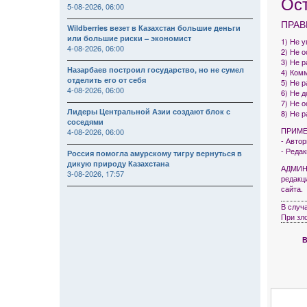
Ос
5-08-2026, 06:00
ПРАВ
Wildberries везет в Казахстан большие деньги
или большие риски – экономист
1) Не 
4-08-2026, 06:00
2) Не 
3) Не р
Назарбаев построил государство, но не сумел
4) Комм
отделить его от себя
5) Не 
4-08-2026, 06:00
6) Не 
7) Не 
Лидеры Центральной Азии создают блок с
8) Не 
соседями
ПРИМЕ
4-08-2026, 06:00
- Авто
- Реда
Россия помогла амурскому тигру вернуться в
дикую природу Казахстана
АДМИНИ
3-08-2026, 17:57
редакц
сайта.
В случ
При зл
В