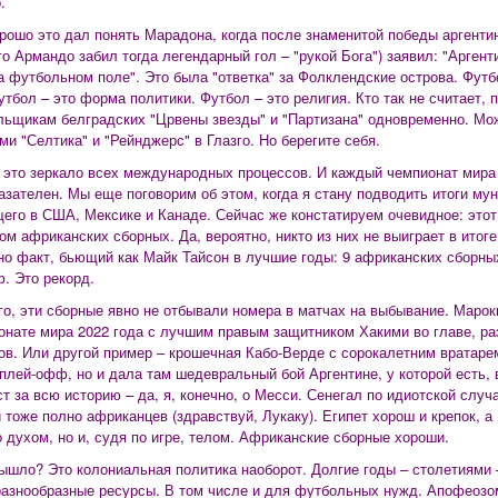
.
рошо это дал понять Марадона, когда после знаменитой победы аргенти
го Армандо забил тогда легендарный гол – "рукой Бога") заявил: "Аргент
на футбольном поле". Это была "ответка" за Фолклендские острова. Футб
утбол – это форма политики. Футбол – это религия. Кто так не считает, 
льщикам белградских "Црвены звезды" и "Партизана" одновременно. Мо
ми "Селтика" и "Рейнджерс" в Глазго. Но берегите себя.
 это зеркало всех международных процессов. И каждый чемпионат мира 
азателен. Мы еще поговорим об этом, когда я стану подводить итоги мун
его в США, Мексике и Канаде. Сейчас же констатируем очевидное: этот
ом африканских сборных. Да, вероятно, никто из них не выиграет в итоге
но факт, бьющий как Майк Тайсон в лучшие годы: 9 африканских сборны
. Это рекорд.
го, эти сборные явно не отбывали номера в матчах на выбывание. Марок
онате мира 2022 года с лучшим правым защитником Хакими во главе, ра
ов. Или другой пример – крошечная Кабо-Верде с сорокалетним вратаре
плей-офф, но и дала там шедевральный бой Аргентине, у которой есть, 
т за всю историю – да, я, конечно, о Месси. Сенегал по идиотской случ
й тоже полно африканцев (здравствуй, Лукаку). Египет хорош и крепок,
о духом, но и, судя по игре, телом. Африканские сборные хороши.
вышло? Это колониальная политика наоборот. Долгие годы – столетиями 
азнообразные ресурсы. В том числе и для футбольных нужд. Апофеозом