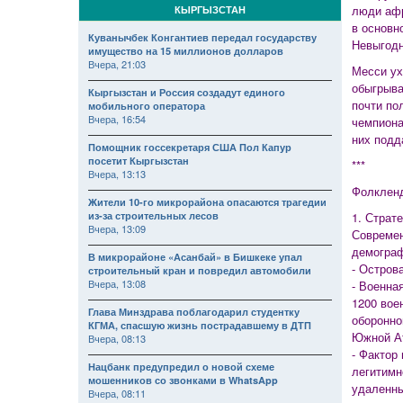
люди афр
КЫРГЫЗСТАН
в основн
Куванычбек Конгантиев передал государству
Невыгодн
имущество на 15 миллионов долларов
Вчера, 21:03
Месси ух
обыгрыва
Кыргызстан и Россия создадут единого
почти по
мобильного оператора
Вчера, 16:54
чемпиона
них подд
Помощник госсекретаря США Пол Капур
посетит Кыргызстан
***
Вчера, 13:13
Фолкленд
Жители 10-го микрорайона опасаются трагедии
из-за строительных лесов
1. Страт
Вчера, 13:09
Современ
демограф
В микрорайоне «Асанбай» в Бишкеке упал
- Острова
строительный кран и повредил автомобили
Вчера, 13:08
- Военна
1200 вое
Глава Минздрава поблагодарил студентку
оборонно
КГМА, спасшую жизнь пострадавшему в ДТП
Южной Ат
Вчера, 08:13
- Фактор
Нацбанк предупредил о новой схеме
легитимн
мошенников со звонками в WhatsApp
удаленны
Вчера, 08:11