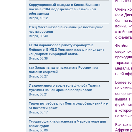
большего
Коррупционный скандал в Киеве. Бывшего
Очень хо
посла в США подозревают в незаконном
обогащении
(сам Дие
Вчера, 13:12
боя, но 
войны. Ф
Отец Маска назвал вызывающие восхищение
это боле
черты россиян
Вчера, 08:40
с фаната
БПЛА парализовал работу аэропорта в
Футбол –
Лейпциге. В МВД Германии назвали инцидент
сверхпок
«сценарием гибридной атаки»
проходящ
Вчера, 08:38
торжеств
как Запад пытается раскачать Россию при
медали, 
помощи соцсетей
плей-офф
Вчера, 08:27
Более то
У задержанного возле гольф-клуба Трампа
на чемпи
мужчины нашли арсенал боеприпасов
соперник
Вчера, 08:21
вышла в 
Трамп потребовал от Пентагона объяснений из-
футболис
за нехватки ракет
в которо
Вчера, 08:17
не тольк
Турция ощутила опасность в Черном море для
Как так 
своих судов
Африки р
Вчера, 06:00