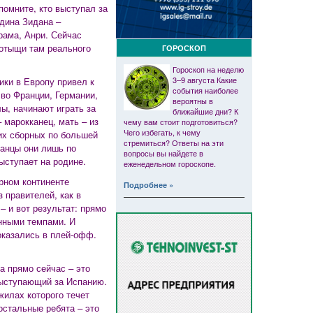
помните, кто выступал за
едина Зидана –
рама, Анри. Сейчас
 отыщи там реального
ГОРОСКОП
Гороскоп на неделю
3–9 августа Какие
ки в Европу привел к
события наиболее
во Франции, Германии,
вероятны в
ы, начинают играть за
ближайшие дни? К
 марокканец, мать – из
чему вам стоит подготовиться?
Чего избегать, к чему
их сборных по большей
стремиться? Ответы на эти
канцы они лишь по
вопросы вы найдете в
ыступает на родине.
еженедельном гороскопе.
рном континенте
Подробнее »
з правителей, как в
– и вот результат: прямо
нными темпами. И
оказались в плей-офф.
а прямо сейчас – это
выступающий за Испанию.
жилах которого течет
остальные ребята – это