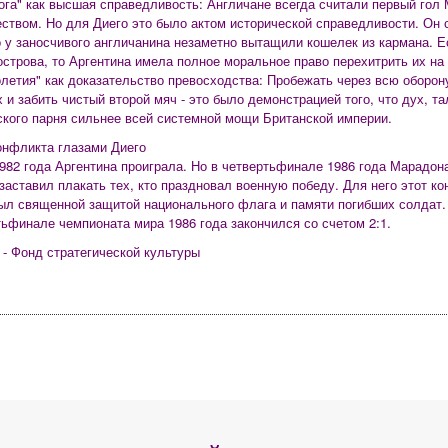
Бога" как высшая справедливость: Англичане всегда считали первый гол
ством. Но для Диего это было актом исторической справедливости. Он с
о у заносчивого англичанина незаметно вытащили кошелек из кармана. 
острова, то Аргентина имела полное моральное право перехитрить их на 
толетия" как доказательство превосходства: Пробежать через всю оборон
 и забить чистый второй мяч - это было демонстрацией того, что дух, та
ского парня сильнее всей системной мощи Британской империи.
конфликта глазами Диего
1982 года Аргентина проиграла. Но в четвертьфинале 1986 года Марадон
 заставил плакать тех, кто праздновал военную победу. Для него этот ко
ыл священной защитой национального флага и памяти погибших солдат. 
тьфинале чемпионата мира 1986 года закончился со счетом 2:1.
 - Фонд стратегической культуры