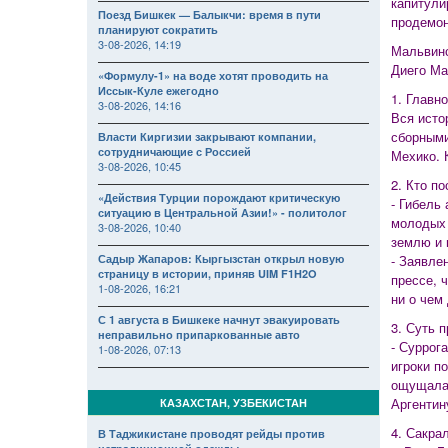
капитули
Поезд Бишкек — Балыкчи: время в пути
продемон
планируют сократить
3-08-2026, 14:19
Мальвинс
Диего М
«Формулу-1» на воде хотят проводить на
Иссык-Куле ежегодно
1. Главн
3-08-2026, 14:16
Вся исто
сборными
Власти Киргизии закрывают компании,
сотрудничающие с Россией
Мехико. 
3-08-2026, 10:45
2. Кто п
«Действия Турции порождают критическую
- Гибель
ситуацию в Центральной Азии!» - политолог
молодых 
3-08-2026, 10:40
землю и 
Садыр Жапаров: Кыргызстан открыл новую
- Заявле
страницу в истории, приняв UIM F1H2O
прессе, 
1-08-2026, 16:21
ни о чем
С 1 августа в Бишкеке начнут эвакуировать
3. Суть 
неправильно припаркованные авто
- Суррог
1-08-2026, 07:13
игроки п
ощущалас
Аргентин
КАЗАХСТАН, УЗБЕКИСТАН
4. Сакра
В Таджикистане проводят рейды против