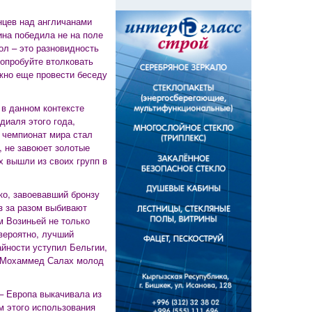
нцев над англичанами
ина победила не на поле
ол – это разновидность
попробуйте втолковать
жно еще провести беседу
в данном контексте
диаля этого года,
 чемпионат мира стал
, не завоюет золотые
х вышли из своих групп в
ко, завоевавший бронзу
з за разом выбивают
м Возиньей не только
вероятно, лучший
айности уступил Бельгии,
 а Мохаммед Салах молод
– Европа выкачивала из
 этого использования