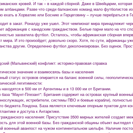
иканских кровей. И так – в каждой сборной. Даже в Швейцарии, которая
ом албанцами. Разве что среди балканских команд мало футболистов и
о ехать в Хорватию или Боснию и Герцеговину – лучше перебраться в Г
одит в закат. Роналду уже ушел. Этот чемпионат мира принадлежит чер
ет африканцев с канадским гражданством. Белые парни мало на что сп
лностью захватила футбол. Осталось, чтобы африканская сборная вперв
т мира. И это произойдет; довольно скоро. Хотя, по сути, африканцы уж
анства другие. Определенно футбол деколонизирован. Без оценок. Прост
ский (Мальвинский) конфликт: историко-правовая справка
егическое значение и взаимосвязь базы и населения
ный статус островов опирается на баланс военной силы, геополитическ
ической легитимности:
 находятся в 500 км от Аргентины и в 13 000 км от Британии.
я база "Маунт-Плезант": Британия содержит на островах крупный военный
ннослужащих, истребители, системы ПВО и боевые корабли), полностью
го бюджета Лондона. База является ключевым опорным пунктом для кон
лантике и доступа к Антарктике.
 гражданского населения: Присутствие 3500 мирных жителей создает м
ость для этой военной базы. Без гражданской общины объект выглядел 
й военный аванпост на чужом континентальном шельфе. Наличие посто