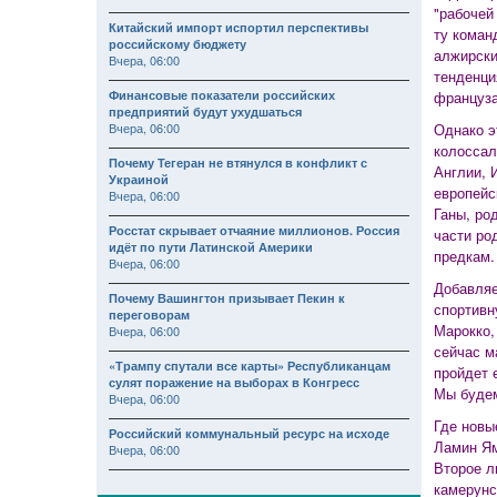
"рабочей
Китайский импорт испортил перспективы
ту коман
российскому бюджету
алжирски
Вчера, 06:00
тенденци
Финансовые показатели российских
француза
предприятий будут ухудшаться
Вчера, 06:00
Однако э
колоссал
Почему Тегеран не втянулся в конфликт с
Англии, 
Украиной
европейс
Вчера, 06:00
Ганы, ро
Росстат скрывает отчаяние миллионов. Россия
части ро
идёт по пути Латинской Америки
предкам.
Вчера, 06:00
Добавляе
Почему Вашингтон призывает Пекин к
спортивн
переговорам
Марокко,
Вчера, 06:00
сейчас м
«Трампу спутали все карты» Республиканцам
пройдет 
сулят поражение на выборах в Конгресс
Мы будем
Вчера, 06:00
Где новы
Российский коммунальный ресурс на исходе
Ламин Ям
Вчера, 06:00
Второе л
камерунс