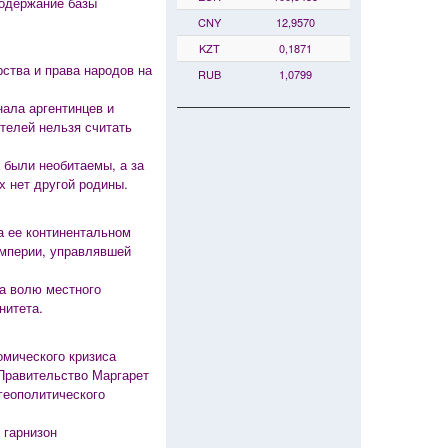
содержание базы
CNY
12,9570
KZT
0,1871
ства и права народов на
RUB
1,0799
нала аргентинцев и
телей нельзя считать
 были необитаемы, а за
х нет другой родины.
а ее континентальном
империи, управлявшей
на волю местного
нитета.
омического кризиса
Правительство Маргарет
геополитического
 гарнизон