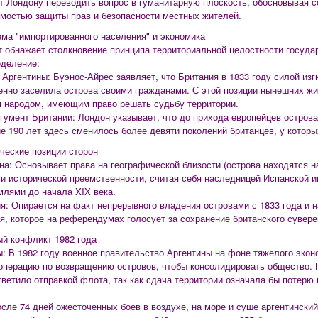
т Лондону переводить вопрос в гуманитарную плоскость, обосновывая 
мостью защиты прав и безопасности местных жителей.
ема "импортированного населения" и экономика
 обнажает столкновение принципа территориальной целостности государ
деление:
а Аргентины: Буэнос-Айрес заявляет, что Британия в 1833 году силой изг
енно заселила острова своими гражданами. С этой позиции нынешних жи
 народом, имеющим право решать судьбу территории.
ргумент Британии: Лондон указывает, что до прихода европейцев острова
е 190 лет здесь сменилось более девяти поколений британцев, у которы
ческие позиции сторон
ина: Основывает права на географической близости (острова находятся н
и исторической преемственности, считая себя наследницей Испанской 
млями до начала XIX века.
ия: Опирается на факт непрерывного владения островами с 1833 года и 
я, которое на референдумах голосует за сохранение британского сувере
ый конфликт 1982 года
ы: В 1982 году военное правительство Аргентины на фоне тяжелого экон
операцию по возвращению островов, чтобы консолидировать общество. 
тветило отправкой флота, так как сдача территории означала бы потерю 
После 74 дней ожесточенных боев в воздухе, на море и суше аргентинский