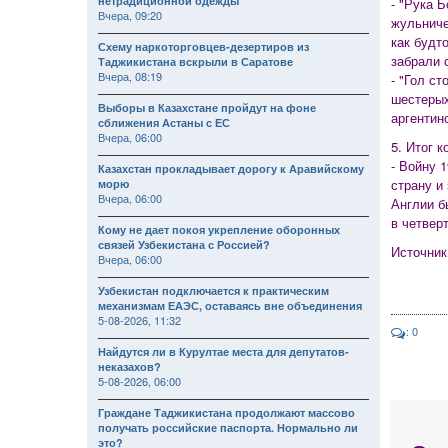
нетрадиционной одежды
- "Рука 
Вчера, 09:20
жульниче
как будт
Схему наркоторговцев-дезертиров из
забрали 
Таджикистана вскрыли в Саратове
Вчера, 08:19
- "Гол с
шестерых
Выборы в Казахстане пройдут на фоне
аргентин
сближения Астаны с ЕС
Вчера, 06:00
5. Итог 
- Войну 
Казахстан прокладывает дорогу к Аравийскому
страну и
морю
Вчера, 06:00
Англии б
в четвер
Кому не дает покоя укрепление оборонных
связей Узбекистана с Россией?
Источник
Вчера, 06:00
Узбекистан подключается к практическим
механизмам ЕАЭС, оставаясь вне объединения
5-08-2026, 11:32
: 0
Найдутся ли в Курултае места для депутатов-
неказахов?
5-08-2026, 06:00
Граждане Таджикистана продолжают массово
получать российские паспорта. Нормально ли
это?