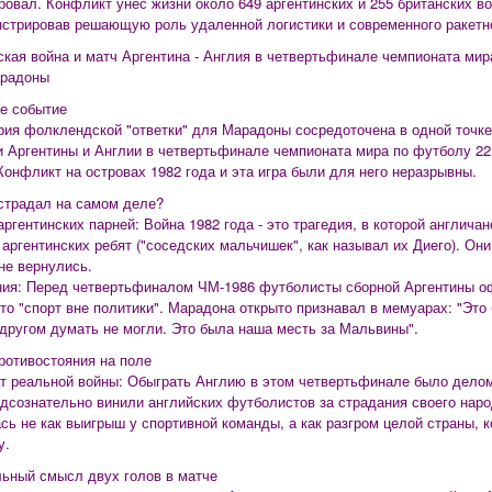
ровал. Конфликт унес жизни около 649 аргентинских и 255 британских в
стрировав решающую роль удаленной логистики и современного ракетн
кая война и матч Аргентина - Англия в четвертьфинале чемпионата мира
арадоны
ое событие
рия фолклендской "ответки" для Марадоны сосредоточена в одной точке
 Аргентины и Англии в четвертьфинале чемпионата мира по футболу 22 
Конфликт на островах 1982 года и эта игра были для него неразрывны.
острадал на самом деле?
 аргентинских парней: Война 1982 года - это трагедия, в которой англича
аргентинских ребят ("соседских мальчишек", как называл их Диего). О
не вернулись.
ния: Перед четвертьфиналом ЧМ-1986 футболисты сборной Аргентины о
что "спорт вне политики". Марадона открыто признавал в мемуарах: "Это
 другом думать не могли. Это была наша месть за Мальвины".
противостояния на поле
ат реальной войны: Обыграть Англию в этом четвертьфинале было делом
одсознательно винили английских футболистов за страдания своего нар
ь не как выигрыш у спортивной команды, а как разгром целой страны, 
у.
льный смысл двух голов в матче