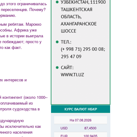
 до этого ограничивалась
з переселенцев. Почему?
ерманию.
ным ребятам. Марокко
особны. Африка уже
ые в истории выиграла
е побеждают; просто у
о как факт.
их интересов и
 контингент (около 1000–
 оплачиваемый из
троля судоходства в
КУРС ВАЛЮТ НБКР
На 07.08.2026
еждународную
бы исключительно как
USD
87,4500
янного населения
EUR
100,9435