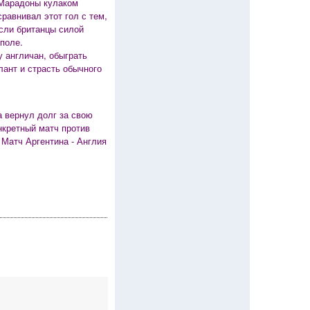
 Марадоны кулаком
равнивал этот гол с тем,
Если британцы силой
поле.
у англичан, обыграть
лант и страсть обычного
а вернул долг за свою
нкретный матч против
Матч Аргентина - Англия