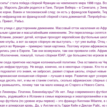
 силы" стала победа сборной Франции на чемпионате мира 1998 года. Вс
ду. Марсель Десайи родился в Гане, Патрик Вийера – в Сенегале, у Зин
е корни. Важен и тихоокеанский след: он есть у французов Карамбе, Тю
я нефранцузов во французской сборной стала доминантой. Попробуй-ка
. Привет, Рабьо.
то улица с двусторонним движением. Массовый отток населения из Афри
ьным сдвигам и масштабнейшим изменениям. Эти переселенцы селятся 
Испании, рожают детей, которые проходят европейские футбольные школ
кие клубы, а вот за какую сборную им выступать – тут уже выбор. Отец –
дился во Франции – примерно такая картинка. Поэтому игроки африканск
дились уже в Европе. Там они возмужали, там они проявили себя. Афри
 Исключение, пожалуй, только сборная ЮАР, где большинство игроков в
м сюда приятное наследие колониальной политики. Она оставила на Че
ую инфраструктуру. Не везде, конечно, но в некоторых странах. Кто-то и
 подхватил это знамя, не забросил, развил старые школы, открыл новые 
арокканская юношеская сборная – лучшая в мире. Развитие идет ускоре
еще десять лет, и мы не станем считать, сколько африканских сборных 
 размышлять, почему там так мало команд из Старого и Нового Света.
е Линекеры. Платини, Беккенбауэры? Их нет. Лицо современного футбол
аль, родившийся в Испании в семье марокканца и экваторогвинейки и 
ицо футбола (по уровню игры первое) – это француз Киллиан Мбаппе, в 
кая и алжирская кровь. Да, у Англии есть Гарри Кейн и Деклан Райс, но 