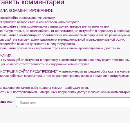
тавить комментарий
ИЛА КОММЕНТИРОВАНИЯ:
употребляйте ненормативную лексику.
оскорбляйте автора статьи или авторов комментариев.
азмещайте в поле комментария статьи других авторов или ссылки на них.
ентируя статью, не отклоняйтесь от ее тематики, не вступайте в перепалку с собесед
размещайте в комментариях политический или личностный пиар, а так же рекламную 
допускайте в комментариях разжигания межнациональной и межрегиональной розни.
оскорбляйте высших должностных лиц государства.
размещайте призывов к свержению строя или к иным противоправным действиям.
ЧАНИЯ:
ры публикаций не вступают в переписку с комментаторами и не обсуждают собственны
кция не несет ответственности за содержание комментариев.
СТРАЦИЯ САЙТА ПРЕДУПРЕЖДАЕТ – категорически запрещено обсуждать в коммен
ии или действия модератора, а так же распространять личные сведения о сотрудниках
ае нарушения какого-либо правила комментарий удаляется.
остных и повторяющихся, намеренных нарушениях доступ к размещению комментарие
аше имя*