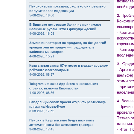
позволяе
необходи
Пенсионерам показали, сколько они реально
получат после индексации
2. Пробл
5-08-2026, 18:00
Конфликт
В Бишкеке некоторые банки не принимают
самоопре
наличные рубли. Ответ финучреждений
- Критик
4-08-2026, 16:58
искусств
Землю инвесторам не продают, но без долгой
коренным
аренды они не придут — председатель
- Контра
кабинета министров
последни
4-08-2026, 15:21
3. Юриди
Кыргызстан занял 87-е место в международном
- Аргент
рейтинге благополучия
4-08-2026, 08:37
шельфе) 
этими зе
Telegram исчез из App Store в нескольких
- Британ
странах, включая Кыргызстан
населени
4-08-2026, 08:36
4. Военн
Владельцы собак просят открыть pet-friendly-
- Причин
пляжи на Иссык-Куле
3-08-2026, 17:52
провело 
Тэтчер о
Пенсии в Кыргызстане будут назначать
влияния.
автоматически без заявления граждан
- Итог: 
3-08-2026, 17:45