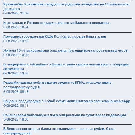
Куванычбек Конгантиев передал государству имущество на 15 миллионов
долларов
6-08-2026, 21:03
Кыргызстан и Россия создадут единого мобильного оператора
6-08-2026, 16:54
Помощник госсекретаря США Пол Капур посетит Кыргызстан
6-08-2026, 13:13
Жители 10-го микрорайона опасаются трагедии из-за строительных лесов
6-08-2026, 13:09
В микрорайоне «Асанбай» в Бишкеке упал строительный кран и повредил
автомобили
6-08-2026, 13:08
Глава Минздрава поблагодарил студентку КГМА, спасшую жизнь
пострадавшему в ДТП
6-08-2026, 08:13
Нацбанк предупредил о новой схеме мошенников со звонками в WhatsApp
6-08-2026, 08:11
Пенсионерам показали, сколько они реально получат после индексации
5-08-2026, 18:00
В Бишкеке некоторые банки не принимают наличные рубли. Ответ
финучреждений