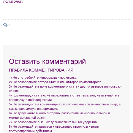
политолог.
: 0
Оставить комментарий
ПРАВИЛА КОММЕНТИРОВАНИЯ:
1) Не употребляйте ненормативную лексику.
2) Не оскорбляйте автора статьи или авторов комментариев.
3) Не размещайте в поле комментария статьи других авторов или ссылки
на них.
4) Комментируя статью, не отклоняйтесь от ее тематики, не вступайте в
перепалку с собеседниками.
5) Не размещайте в комментариях политический или личностный пиар, а
так же рекламную информацию.
6) Не допускайте в комментариях разжигания межнациональной и
межрегиональной розни.
7) Не оскорбляйте высших должностных лиц государства.
8) Не размещайте призывов к свержению строя или к иным
противоправным действиям.