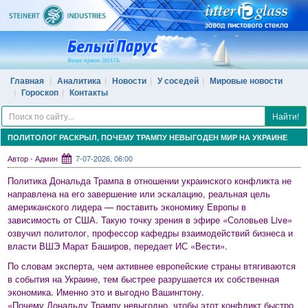
Главная
Аналитика
Новости
У соседей
Мировые новости
Гороскоп
Контакты
Найти!
ПОЛИТОЛОГ РАСКРЫЛ, ПОЧЕМУ ТРАМПУ НЕВЫГОДЕН МИР НА УКРАИНЕ
Автор - Админ
7-07-2026, 06:00
Политика Дональда Трампа в отношении украинского конфликта не
направлена на его завершение или эскалацию, реальная цель
американского лидера — поставить экономику Европы в
зависимость от США. Такую точку зрения в эфире «Соловьев Live»
озвучил политолог, профессор кафедры взаимодействий бизнеса и
власти ВШЭ Марат Баширов, передает ИС «Вести».
По словам эксперта, чем активнее европейские страны втягиваются
в события на Украине, тем быстрее разрушается их собственная
экономика. Именно это и выгодно Вашингтону.
«Почему Дональду Трампу невыгодно, чтобы этот конфликт быстро