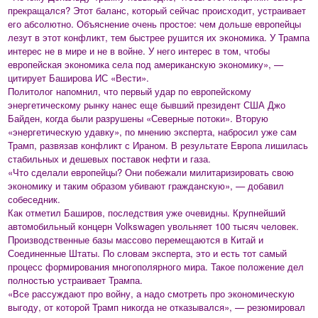
прекращался? Этот баланс, который сейчас происходит, устраивает
его абсолютно. Объяснение очень простое: чем дольше европейцы
лезут в этот конфликт, тем быстрее рушится их экономика. У Трампа
интерес не в мире и не в войне. У него интерес в том, чтобы
европейская экономика села под американскую экономику», —
цитирует Баширова ИС «Вести».
Политолог напомнил, что первый удар по европейскому
энергетическому рынку нанес еще бывший президент США Джо
Байден, когда были разрушены «Северные потоки». Вторую
«энергетическую удавку», по мнению эксперта, набросил уже сам
Трамп, развязав конфликт с Ираном. В результате Европа лишилась
стабильных и дешевых поставок нефти и газа.
«Что сделали европейцы? Они побежали милитаризировать свою
экономику и таким образом убивают гражданскую», — добавил
собеседник.
Как отметил Баширов, последствия уже очевидны. Крупнейший
автомобильный концерн Volkswagen увольняет 100 тысяч человек.
Производственные базы массово перемещаются в Китай и
Соединенные Штаты. По словам эксперта, это и есть тот самый
процесс формирования многополярного мира. Такое положение дел
полностью устраивает Трампа.
«Все рассуждают про войну, а надо смотреть про экономическую
выгоду, от которой Трамп никогда не отказывался», — резюмировал