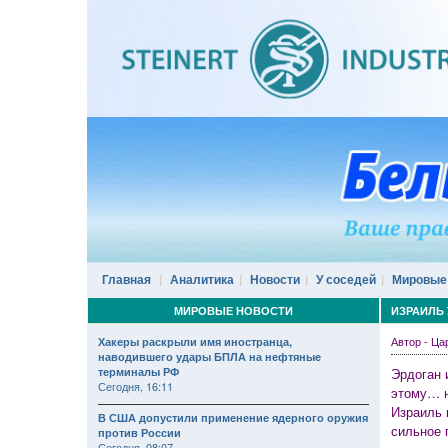
Главная
Аналитика
Новости
У соседей
Мировые
МИРОВЫЕ НОВОСТИ
ИЗРАИЛЬ 
Автор - Ц
Хакеры раскрыли имя иностранца,
наводившего удары БПЛА на нефтяные
терминалы РФ
Эрдоган 
Сегодня, 16:11
этому… н
Израиль 
В США допустили применение ядерного оружия
сильное 
против России
Сегодня, 08:07