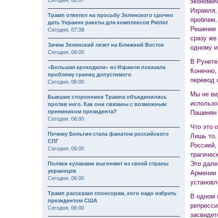
экономич
Израиля,
Трамп ответил на просьбу Зеленского срочно
проблем,
дать Украине ракеты для комплексов Patriot
Решение 
Сегодня, 07:38
сразу же
Зачем Зеленский лезет на Ближний Восток
одному и
Сегодня, 06:00
В Рунете
«Большая крокодила» из Израиля показала
Конечно, 
проблему границ допустимого
перевод 
Сегодня, 06:00
Мы не ви
Бывшие сторонники Трампа объединились
использо
против него. Как они связаны с возможным
преемником президента?
Пашинян 
Сегодня, 06:00
Что это 
Почему Бельгия стала фанатом российского
Лишь то,
СПГ
Россией,
Сегодня, 06:00
трагичес
Это дале
Поляки кулаками выгоняют из своей страны
украинцев
Армении 
Сегодня, 06:00
установл
Трамп рассказал спонсорам, кого надо избрать
В одном 
президентом США
репресси
Сегодня, 06:00
засвидет