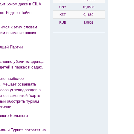
дит боком даже в США.
CNY
12,9593
ист Реджеп Тайип
KZT
0,1860
RUB
1,0652
симся к этим словам
атим внимание наших
вящей Партии
авленно убили младенца,
детей в парках и садах.
его наиболее
и, мешает осваивать
пасов углеводородов в
сно знаменитой "карте
ный обострить туркам
егионе.
Нового Большого
ль и Турция потратят на