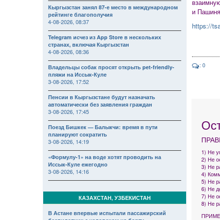
взаимную
Кыргызстан занял 87-е место в международном
и Пашиня
рейтинге благополучия
4-08-2026, 08:37
https://t
Telegram исчез из App Store в нескольких
странах, включая Кыргызстан
4-08-2026, 08:36
: 0
Владельцы собак просят открыть pet-friendly-
пляжи на Иссык-Куле
3-08-2026, 17:52
Пенсии в Кыргызстане будут назначать
автоматически без заявления граждан
3-08-2026, 17:45
Ос
Поезд Бишкек — Балыкчи: время в пути
планируют сократить
ПРАВ
3-08-2026, 14:19
1) Не 
«Формулу-1» на воде хотят проводить на
2) Не 
Иссык-Куле ежегодно
3) Не р
3-08-2026, 14:16
4) Комм
5) Не 
6) Не 
7) Не 
КАЗАХСТАН, УЗБЕКИСТАН
8) Не 
В Астане впервые испытали пассажирский
ПРИМЕ