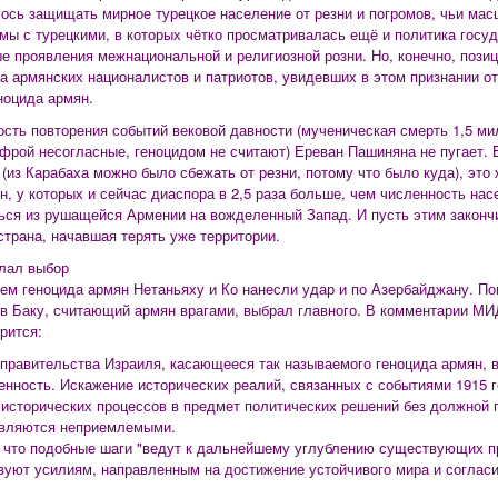
ось защищать мирное турецкое население от резни и погромов, чьи масш
мы с турецкими, в которых чётко просматривалась ещё и политика госуд
е проявления межнациональной и религиозной розни. Но, конечно, пози
а армянских националистов и патриотов, увидевших в этом признании от
ноцида армян.
сть повторения событий вековой давности (мученическая смерть 1,5 мил
ифрой несогласные, геноцидом не считают) Ереван Пашиняна не пугает. Е
 (из Карабаха можно было сбежать от резни, потому что было куда), это
н, у которых и сейчас диаспора в 2,5 раза больше, чем численность нас
ься из рушащейся Армении на вожделенный Запад. И пусть этим законч
страна, начавшая терять уже территории.
лал выбор
ем геноцида армян Нетаньяху и Ко нанесли удар и по Азербайджану. Пон
в Баку, считающий армян врагами, выбрал главного. В комментарии МИ
рится:
правительства Израиля, касающееся так называемого геноцида армян, 
енность. Искажение исторических реалий, связанных с событиями 1915 
исторических процессов в предмет политических решений без должной 
вляются неприемлемыми.
 что подобные шаги "ведут к дальнейшему углублению существующих п
вуют усилиям, направленным на достижение устойчивого мира и согласия