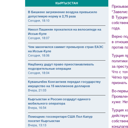
КЫРГЫЗСТАН
Призывае
"Завелис
В Бишкеке загрязнение воздуха превысило
допустимую норму в 2,75 раза
В Турции
Сегодня, 18:10
собствен
года.
Никол Пашинян прокатился на велосипеде на
Иссык-Куле
Верно по
Сегодня, 18:07
в отноше
против п
Чем закончился саммит премьеров стран ЕАЭС
на Иссык-Куле
Турция п
Сегодня, 18:06
политики
Нацбанку дадут право приостанавливать
за прест
подозрительные операции
Что с тог
Сегодня, 18:04
Чётко пр
Куванычбек Конгантиев передал государству
признать
имущество на 15 миллионов долларов
Вчера, 21:03
Во-первы
Проявлен
Кыргызстан и Россия создадут единого
хуже: Не
мобильного оператора
Вчера, 16:54
Турция х
действуе
Помощник госсекретаря США Пол Капур
собствен
посетит Кыргызстан
Вчера, 13:13
концлаге