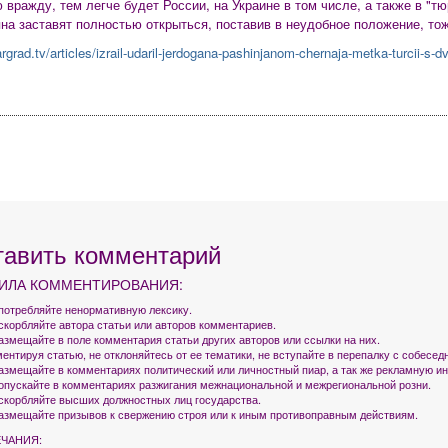
 вражду, тем легче будет России, на Украине в том числе, а также в "т
на заставят полностью открыться, поставив в неудобное положение, тож
sargrad.tv/articles/izrail-udaril-jerdogana-pashinjanom-chernaja-metka-turcii-
тавить комментарий
ИЛА КОММЕНТИРОВАНИЯ:
употребляйте ненормативную лексику.
оскорбляйте автора статьи или авторов комментариев.
азмещайте в поле комментария статьи других авторов или ссылки на них.
ентируя статью, не отклоняйтесь от ее тематики, не вступайте в перепалку с собесед
размещайте в комментариях политический или личностный пиар, а так же рекламную 
допускайте в комментариях разжигания межнациональной и межрегиональной розни.
оскорбляйте высших должностных лиц государства.
размещайте призывов к свержению строя или к иным противоправным действиям.
ЧАНИЯ: