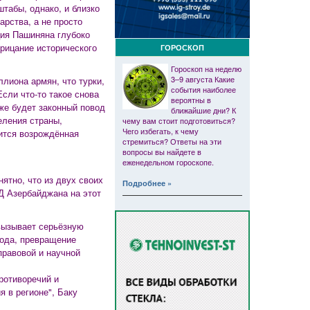
табы, однако, и близко
арства, а не просто
ция Пашиняна глубоко
рицание исторического
ГОРОСКОП
Гороскоп на неделю
3–9 августа Какие
лиона армян, что турки,
события наиболее
сли что-то такое снова
вероятны в
 же будет законный повод
ближайшие дни? К
еления страны,
чему вам стоит подготовиться?
Чего избегать, к чему
ится возрождённая
стремиться? Ответы на эти
вопросы вы найдете в
еженедельном гороскопе.
ятно, что из двух своих
Подробнее »
Д Азербайджана на этот
вызывает серьёзную
года, превращение
правовой и научной
ротиворечий и
 в регионе", Баку