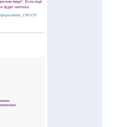
юркском мире". Если ещё
е будет неплохо.
s-dvojnym-dnom_1761170
никами.
информацию.