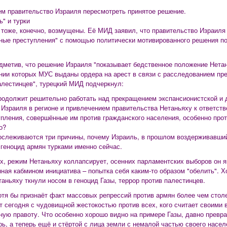
м правительство Израиля пересмотреть принятое решение.
ь" и турки
 тоже, конечно, возмущены. Её МИД заявил, что правительство Израиля
ные преступления" с помощью политически мотивированного решения по
дметив, что решение Израиля "показывает бедственное положение Нетан
нии которых МУС выданы ордера на арест в связи с расследованием пр
алестинцев", турецкий МИД подчеркнул:
родолжит решительно работать над прекращением экспансионистской и
 Израиля в регионе и привлечением правительства Нетаньяху к ответств
упления, совершённые им против гражданского населения, особенно про
о?
ослеживаются три причины, почему Израиль, в прошлом воздерживавший
 геноцид армян турками именно сейчас.
х, режим Нетаньяху коллапсирует, осенних парламентских выборов он я
ная кабмином инициатива – попытка себя каким-то образом "обелить". Х
таньяху ткнули носом в геноцид Газы, террор против палестинцев.
отя бы признаёт факт массовых репрессий против армян более чем стол
т сегодня с чудовищной жестокостью против всех, кого считает своими в
ную правоту. Что особенно хорошо видно на примере Газы, давно превра
рь, а теперь ещё и стёртой с лица земли с немалой частью своего населе