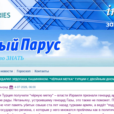
 новости
Гороскоп
Контакты
УДАРИЛ ЭРДОГАНА ПАШИНЯНОМ: "ЧЁРНАЯ МЕТКА" ТУРЦИИ С ДВОЙНЫМ ДНО
арьград
4-07-2026, 06:00
и Турция получили "чёрную метку" – власти Израиля признали геноцид а
е рады. Нетаньяху, устроившему геноцид Газы, это также не поможет. П
не чтит память убитых свыше ста лет назад турками армян, а ведёт "под
государство региона, с которым у него множатся проблемы как в политиче