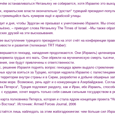
ичём останавливаться Нетаньяху не собирается, хотя Израилю это выхо
х, израильские власти окончательно "достал" турецкий президент-попул
 стремящийся быть кумиром ещё и арабской улицы.
дит и дня, чтобы Эрдоган не призывал к уничтожению Израиля. Мы отно
рьёзно, – приводит слова Нетаньяху The Times of Israel. –Мы также обр
ских друзей на эти высказывания.
ее выступление турецкого президента на этот счёт на конференции пра
ивости и развития (телеканал TRT Haber):
овершается геноцид, нападения продолжаются. Они (Израиль) целенапр
 кормила грудью его мать. Они обрекли на мученическую смерть тысячи 
ения, они будут привлечены к ответственности.
х, решение Израиля поднять вопрос геноцида армян выдало стремление 
ных кругов взяться за Турцию, которая надоела Израилю с палестинцам
 территории внутри страны и в Сирии, разработке и добыче обширных за
ном море. Возможно, речь идёт и о конкуренции в Азербайджане. Согла
ка Петерса", Турция подлежит разделу, как и Иран, ибо Израиль, способ
 с курдами, хочет видеть только себя самым сильным государством в р
 карта полковника Петерса, которая и стала ядром концепции проекта "
 Востока". Источник: Armed Forces Journal, 2006
стаётся лишь наблюдать за этим жабогадюкингом: чем больше сил Израи