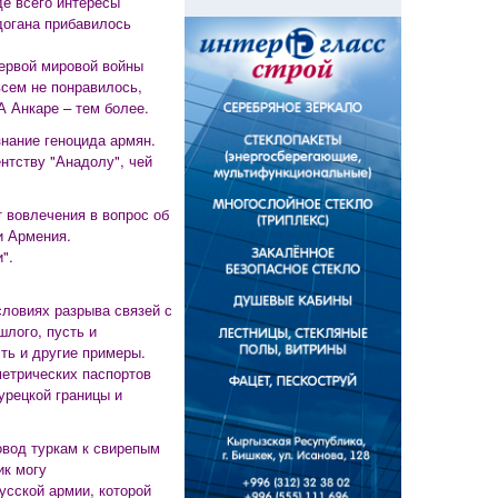
е всего интересы
догана прибавилось
ервой мировой войны
сем не понравилось,
А Анкаре – тем более.
нание геноцида армян.
ентству "Анадолу", чей
 вовлечения в вопрос об
и Армения.
".
словиях разрыва связей с
шлого, пусть и
сть и другие примеры.
метрических паспортов
урецкой границы и
овод туркам к свирепым
ик могу
усской армии, которой