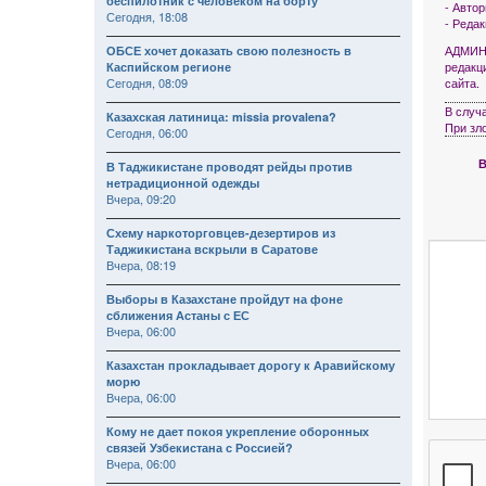
беспилотник с человеком на борту
- Авто
Сегодня, 18:08
- Реда
АДМИНИ
ОБСЕ хочет доказать свою полезность в
редакц
Каспийском регионе
Сегодня, 08:09
сайта.
В случ
Казахская латиница: missia provalena?
При зл
Сегодня, 06:00
В
В Таджикистане проводят рейды против
нетрадиционной одежды
Вчера, 09:20
Схему наркоторговцев-дезертиров из
Таджикистана вскрыли в Саратове
Вчера, 08:19
Выборы в Казахстане пройдут на фоне
сближения Астаны с ЕС
Вчера, 06:00
Казахстан прокладывает дорогу к Аравийскому
морю
Вчера, 06:00
Кому не дает покоя укрепление оборонных
связей Узбекистана с Россией?
Вчера, 06:00