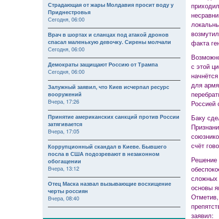
Страдающая от жары Молдавия просит воду у
приходил
Приднестровья
несравни
Сегодня, 06:00
локальны
возмутил
Врач в шортах и сланцах под атакой дронов
спасал маленькую девочку. Сирены молчали
факта ге
Сегодня, 06:00
Возможно
Демократы защищают Россию от Трампа
с этой ц
Сегодня, 06:00
начнётся
для армя
Залужный заявил, что Киев исчерпал ресурс
перебрат
вооружений
Вчера, 17:26
Россией 
Принятие американских санкций против России
Баку сде
затягивается
Признани
Вчера, 17:05
союзнико
счёт гово
Коррупционный скандал в Киеве. Бывшего
посла в США подозревают в незаконном
Решение 
обогащении
Вчера, 13:12
обеспоко
сложных 
Отец Маска назвал вызывающие восхищение
основы я
черты россиян
Отметив,
Вчера, 08:40
препятст
заявил: