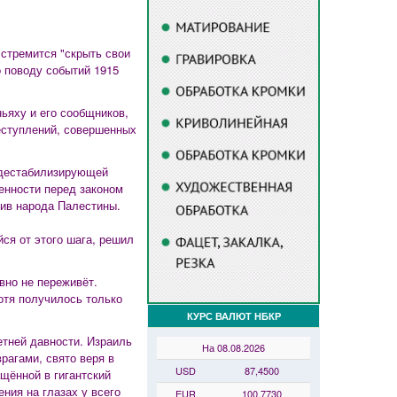
 стремится "скрыть свои
 поводу событий 1915
ьяху и его сообщников,
еступлений, совершенных
 дестабилизирующей
енности перед законом
тив народа Палестины.
ся от этого шага, решил
вно не переживёт.
отя получилось только
КУРС ВАЛЮТ НБКР
етней давности. Израиль
На 08.08.2026
рагами, свято веря в
USD
87,4500
щённой в гигантский
ния на глазах у всего
EUR
100,7730