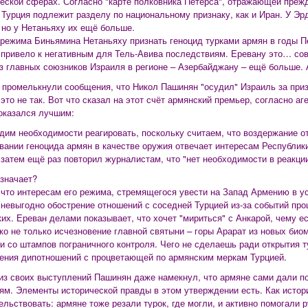
еской сферах. Согласно "карте полковника Петерса", отражающей прежд
 Турция подлежит разделу по национальному признаку, как и Иран. У Эр
 но у Нетаньяху их ещё больше.
режима Биньямина Нетаньяху признать геноцид турками армян в годы П
 привело к негативным для Тель-Авива последствиям. Еревану это… сов
з главных союзников Израиля в регионе – Азербайджану – ещё больше. 
 промелькнули сообщения, что Никол Пашинян "осудил" Израиль за приз
это не так. Вот что сказал на этот счёт армянский премьер, согласно аг
оказался лучшим:
дим необходимости реагировать, поскольку считаем, что воздержание от
вании геноцида армян в качестве оружия отвечает интересам Республик
затем ещё раз повторил журналистам, что "нет необходимости в реакции
означает?
 что интересам его режима, стремящегося увести на Запад Армению в у
 невыгодно обострение отношений с соседней Турцией из-за событий про
ких. Ереван делами показывает, что хочет "мириться" с Анкарой, чему е
ко не только исчезновение главной святыни – горы Арарат из новых био
и со штампов пограничного контроля. Чего не сделаешь ради открытия т
ения дипотношений с процветающей по армянским меркам Турцией.
из своих выступлений Пашинян даже намекнул, что армяне сами дали п
ям. Элементы исторической правды в этом утверждении есть. Как истор
ельствовать: армяне тоже резали турок, где могли, и активно помогали р