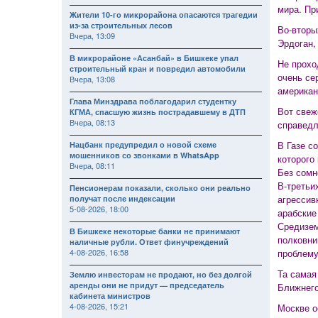
мира. Пр
Жители 10-го микрорайона опасаются трагедии
из-за строительных лесов
Во-вторы
Вчера, 13:09
Эрдоган,
В микрорайоне «Асанбай» в Бишкеке упал
Не прохо
строительный кран и повредил автомобили
очень се
Вчера, 13:08
американ
Глава Минздрава поблагодарил студентку
Вот свеж
КГМА, спасшую жизнь пострадавшему в ДТП
Вчера, 08:13
справедл
В Газе с
Нацбанк предупредил о новой схеме
мошенников со звонками в WhatsApp
которого
Вчера, 08:11
Без сомн
В-третьи
Пенсионерам показали, сколько они реально
агрессив
получат после индексации
5-08-2026, 18:00
арабские
Средизем
В Бишкеке некоторые банки не принимают
полковни
наличные рубли. Ответ финучреждений
4-08-2026, 16:58
проблему
Та самая
Землю инвесторам не продают, но без долгой
аренды они не придут — председатель
Ближнего
кабинета министров
4-08-2026, 15:21
Москве о