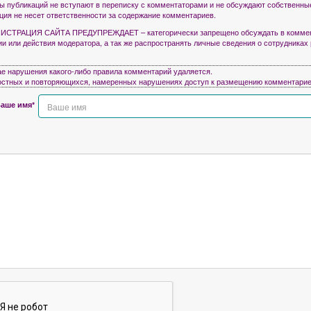
ры публикаций не вступают в переписку с комментаторами и не обсуждают собственны
кция не несет ответственности за содержание комментариев.
СТРАЦИЯ САЙТА ПРЕДУПРЕЖДАЕТ – категорически запрещено обсуждать в коммен
ии или действия модератора, а так же распространять личные сведения о сотрудниках
ае нарушения какого-либо правила комментарий удаляется.
остных и повторяющихся, намеренных нарушениях доступ к размещению комментарие
аше имя*