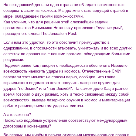
На сегодняшний день ни одна страна не обладает возможностью
совершать атаки из космоса. Мы должны стать ведущей страной в
мире, обладающей такими возможностями.
Кац уточнил, что для решения этой сложнейшей задачи
правительство Биньямина Нетаньяху привлекает "лучшие умы",
приводит его слова The Jerusalem Post:
Если нам это удастся, то это обеспечит преимущество в
сдерживании, в способности атаковать, уничтожать и во всех других
аспектах по сравнению с нашими врагами, обладающими большими
ресурсами.
Неделей ранее Кац говорил о необходимости обеспечить Израилю
возможность наносить удары из космоса. Отечественные СМИ
передали этот момент не совсем верно, сообщив, что глава
израильского ведомства хочет получить лазерное оружие для
ударов "по Земле" или "над Землёй". На самом деле Кац в разное
время говорил о двух разных, хоть и тесно связанных между собой
возможностях: выводе лазерного оружия в космос и милитаризации
орбит с размещением там ударных систем.
А это законно?
Насколько подобные устремления соответствуют международным
договорам и конвенциям?
Во-первых, мы живём в период отмирания международного права и