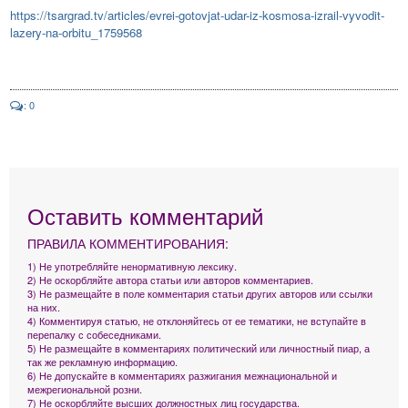
https://tsargrad.tv/articles/evrei-gotovjat-udar-iz-kosmosa-izrail-vyvodit-
lazery-na-orbitu_1759568
: 0
Оставить комментарий
ПРАВИЛА КОММЕНТИРОВАНИЯ:
1) Не употребляйте ненормативную лексику.
2) Не оскорбляйте автора статьи или авторов комментариев.
3) Не размещайте в поле комментария статьи других авторов или ссылки
на них.
4) Комментируя статью, не отклоняйтесь от ее тематики, не вступайте в
перепалку с собеседниками.
5) Не размещайте в комментариях политический или личностный пиар, а
так же рекламную информацию.
6) Не допускайте в комментариях разжигания межнациональной и
межрегиональной розни.
7) Не оскорбляйте высших должностных лиц государства.