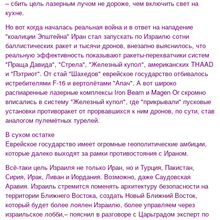
– сбить цель лазерным лучом не дороже, чем включить свет на
кухне.
Но вот когда началась реальная война и в ответ на нападение
"коалиции Эпштейна" Иран стал запускать по Израилю сотни
баллистических ракет и тысячи дронов, внезапно выяснилось, что
реальную эффективность показывают ракеты-перехватчики систем
"Праща Давида", "Стрела", "Железный купол", американских THAAD
и "Пэтриот". От стай "Шахедов" еврейское государство отбивалось
истребителями F-16 и вертолётами "Апач". А вот широко
распиаренные лазерные комплексы Iron Beam и Magen Or скромно
вписались в систему "Железный купол", где "прикрывали" пусковые
установки противоракет от прорвавшихся к ним дронов, по сути, став
аналогом пулемётных турелей.
В сухом остатке
Еврейское государство имеет огромные геополитические амбиции,
которые далеко выходят за рамки противостояния с Ираном.
Всё-таки цель Израиля не только Иран, но и Турция, Пакистан,
Сирия, Ирак, Ливан и Иордания. Возможно, даже Саудовская
Аравия. Израиль стремится поменять архитектуру безопасности на
территории Ближнего Востока, создать Новый Ближний Восток,
который будет более лоялен Израилю, более управляем через
израильское лобби,– пояснил в разговоре с Царьградом эксперт по