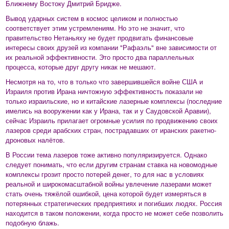
Ближнему Востоку Дмитрий Бридже.
Вывод ударных систем в космос целиком и полностью
соответствует этим устремлениям. Но это не значит, что
правительство Нетаньяху не будет продвигать финансовые
интересы своих друзей из компании "Рафаэль" вне зависимости от
их реальной эффективности. Это просто два параллельных
процесса, которые друг другу никак не мешают.
Несмотря на то, что в только что завершившейся войне США и
Израиля против Ирана ничтожную эффективность показали не
только израильские, но и китайские лазерные комплексы (последние
имелись на вооружении как у Ирана, так и у Саудовской Аравии),
сейчас Израиль прилагает огромные усилия по продвижению своих
лазеров среди арабских стран, пострадавших от иранских ракетно-
дроновых налётов.
В России тема лазеров тоже активно популяризируется. Однако
следует понимать, что если другим странам ставка на новомодные
комплексы грозит просто потерей денег, то для нас в условиях
реальной и широкомасштабной войны увлечение лазерами может
стать очень тяжёлой ошибкой, цена которой будет измеряться в
потерянных стратегических предприятиях и погибших людях. Россия
находится в таком положении, когда просто не может себе позволить
подобную блажь.