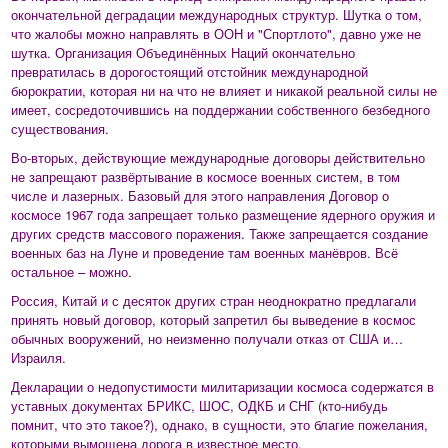
окончательной деградации международных структур. Шутка о том,
что жалобы можно направлять в ООН и "Спортлото", давно уже не
шутка. Организация Объединённых Наций окончательно
превратилась в дорогостоящий отстойник международной
бюрократии, которая ни на что не влияет и никакой реальной силы не
имеет, сосредоточившись на поддержании собственного безбедного
существования.
Во-вторых, действующие международные договоры действительно
не запрещают развёртывание в космосе военных систем, в том
числе и лазерных. Базовый для этого направления Договор о
космосе 1967 года запрещает только размещение ядерного оружия и
других средств массового поражения. Также запрещается создание
военных баз на Луне и проведение там военных манёвров. Всё
остальное – можно.
Россия, Китай и с десяток других стран неоднократно предлагали
принять новый договор, который запретил бы выведение в космос
обычных вооружений, но неизменно получали отказ от США и…
Израиля.
Декларации о недопустимости милитаризации космоса содержатся в
уставных документах БРИКС, ШОС, ОДКБ и СНГ (кто-нибудь
помнит, что это такое?), однако, в сущности, это благие пожелания,
которыми вымощена дорога в известное место.