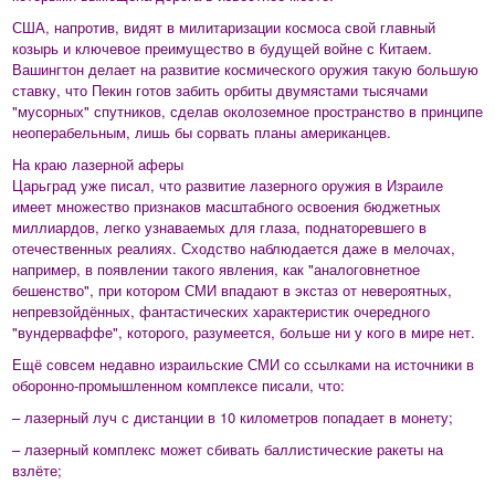
США, напротив, видят в милитаризации космоса свой главный
козырь и ключевое преимущество в будущей войне с Китаем.
Вашингтон делает на развитие космического оружия такую большую
ставку, что Пекин готов забить орбиты двумястами тысячами
"мусорных" спутников, сделав околоземное пространство в принципе
неоперабельным, лишь бы сорвать планы американцев.
На краю лазерной аферы
Царьград уже писал, что развитие лазерного оружия в Израиле
имеет множество признаков масштабного освоения бюджетных
миллиардов, легко узнаваемых для глаза, поднаторевшего в
отечественных реалиях. Сходство наблюдается даже в мелочах,
например, в появлении такого явления, как "аналоговнетное
бешенство", при котором СМИ впадают в экстаз от невероятных,
непревзойдённых, фантастических характеристик очередного
"вундерваффе", которого, разумеется, больше ни у кого в мире нет.
Ещё совсем недавно израильские СМИ со ссылками на источники в
оборонно-промышленном комплексе писали, что:
– лазерный луч с дистанции в 10 километров попадает в монету;
– лазерный комплекс может сбивать баллистические ракеты на
взлёте;