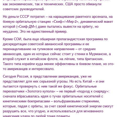
как экономических, так и технических. США просто обманули
советских руководителей.
Но деньги СССР потратил – на наращивание ракетного арсенала, на
боевую орбитальную станцию «Скиф»/«Мир-2», динамический макет
которой («Скиф-ДМ») даже пытались вывести на орбиту, но
неудачно. Это не единственный пример.
Кроме СОИ, была еще обширная пропагандистская программа по
дискредитации советской авианосной программы и ее
перенацеливанию на тупиковое направление – от средних
авианосцев, один из которых сейчас стоит у стенки в Мурманске, а
второй служит в китайском флоте, на лёгкие, типа британских.
Такого типа корабли куда менее эффективны в боевом плане, но это-
то американцев и интересовало.
Сегодня Россия, в представлении американцев, уже не
представляет для них серьезной угрозы. Но есть Китай – и они
пытаются провернуть с ним такой же фокус. Орбитальные
перехватчики «Золотого купола» – не первый «подход к снаряду»:
сначала вбрасывалась идея о тучах орбитальных носителей с
кинетическими боеприпасами – вольфрамовыми стержнями,
которые, падая с орбиты, за счет своей кинетической энергии смогут
разрушить все, что угодно, и использоваться для мгновенного
нанесения удара по любой точке планеты.