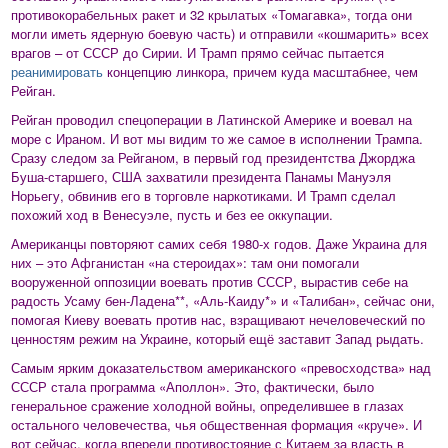
противокорабельных ракет и 32 крылатых «Томагавка», тогда они
могли иметь ядерную боевую часть) и отправили «кошмарить» всех
врагов – от СССР до Сирии. И Трамп прямо сейчас пытается
реанимировать
концепцию линкора, причем куда масштабнее, чем
Рейган.
Рейган проводил спецоперации в Латинской Америке и воевал на
море с Ираном. И вот мы видим то же самое в исполнении Трампа.
Сразу следом за Рейганом, в первый год президентства Джорджа
Буша-старшего, США захватили президента Панамы Мануэля
Норьегу, обвинив его в торговле наркотиками. И Трамп сделал
похожий ход в Венесуэле, пусть и без ее оккупации.
Американцы повторяют самих себя 1980-х годов. Даже Украина для
них – это Афганистан «на стероидах»: там они помогали
вооруженной оппозиции воевать против СССР, вырастив себе на
радость Усаму бен-Ладена**, «Аль-Каиду*» и «Талибан», сейчас они,
помогая Киеву воевать против нас, взращивают нечеловеческий по
ценностям режим на Украине, который ещё заставит Запад рыдать.
Самым ярким доказательством американского «превосходства» над
СССР стала программа «Аполлон». Это, фактически, было
генеральное сражение холодной войны, определившее в глазах
остального человечества, чья общественная формация «круче». И
вот сейчас, когда впереди противостояние с Китаем за власть в