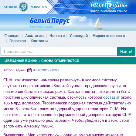
Главная
Аналитика
Новости
У соседей
Мировые новости
Гороскоп
Контакты
Найти!
«ЗВЕЗДНЫЕ ВОЙНЫ» СНОВА ОТМЕНЯЮТСЯ
Автор - Админ
4-06-2026, 06:00
США, как известно, намерены развернуть в космосе систему
спутников-перехватчиков «Золотой купол», предназначенную для
поражения баллистических ракет. Как заявляется, это должна быть
поистине циклопическая система, стоимость которой
составит
около
185 млрд долларов. Теоретически подобная система действительно
могла бы ослабить ракетно-ядерный удар по территории США. На
практике – это повторение информационной диверсии, которую США
один раз уже успешно реализовали. Чтобы убедиться в этом, стоит
вспомнить Америку 1980-х.
Выражение «Мир через силу» – одна из американских крылатых