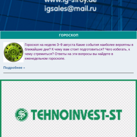
ГОРОСКОП
Гороскоп на неделю 3–9 августа Какие события наиболее вероятны в
ближайшие дни? К чему вам стоит подготовиться? Чего избегать, к
чему стремиться? Ответы на эти вопросы вы найдете в
еженедельном гороскопе.
Подробнее »