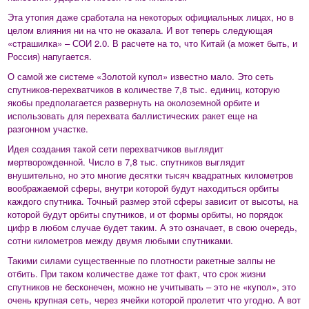
Эта утопия даже сработала на некоторых официальных лицах, но в
целом влияния ни на что не оказала. И вот теперь следующая
«страшилка» – СОИ 2.0. В расчете на то, что Китай (а может быть, и
Россия) напугается.
О самой же системе «Золотой купол» известно мало. Это сеть
спутников-перехватчиков в количестве 7,8 тыс. единиц, которую
якобы предполагается развернуть на околоземной орбите и
использовать для перехвата баллистических ракет еще на
разгонном участке.
Идея создания такой сети перехватчиков выглядит
мертворожденной. Число в 7,8 тыс. спутников выглядит
внушительно, но это многие десятки тысяч квадратных километров
воображаемой сферы, внутри которой будут находиться орбиты
каждого спутника. Точный размер этой сферы зависит от высоты, на
которой будут орбиты спутников, и от формы орбиты, но порядок
цифр в любом случае будет таким. А это означает, в свою очередь,
сотни километров между двумя любыми спутниками.
Такими силами существенные по плотности ракетные залпы не
отбить. При таком количестве даже тот факт, что срок жизни
спутников не бесконечен, можно не учитывать – это не «купол», это
очень крупная сеть, через ячейки которой пролетит что угодно. А вот