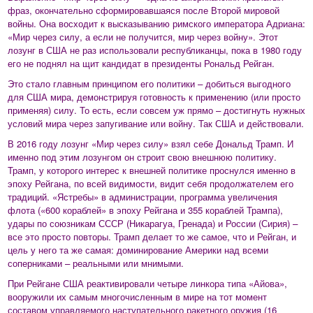
фраз, окончательно сформировавшаяся после Второй мировой
войны. Она восходит к высказыванию римского императора Адриана:
«Мир через силу, а если не получится, мир через войну». Этот
лозунг в США не раз использовали республиканцы, пока в 1980 году
его не поднял на щит кандидат в президенты Рональд Рейган.
Это стало главным принципом его политики – добиться выгодного
для США мира, демонстрируя готовность к применению (или просто
применяя) силу. То есть, если совсем уж прямо – достигнуть нужных
условий мира через запугивание или войну. Так США и действовали.
В 2016 году лозунг «Мир через силу» взял себе Дональд Трамп. И
именно под этим лозунгом он строит свою внешнюю политику.
Трамп, у которого интерес к внешней политике проснулся именно в
эпоху Рейгана, по всей видимости, видит себя продолжателем его
традиций. «Ястребы» в администрации, программа увеличения
флота («600 кораблей» в эпоху Рейгана и 355 кораблей Трампа),
удары по союзникам СССР (Никарагуа, Гренада) и России (Сирия) –
все это просто повторы. Трамп делает то же самое, что и Рейган, и
цель у него та же самая: доминирование Америки над всеми
соперниками – реальными или мнимыми.
При Рейгане США реактивировали четыре линкора типа «Айова»,
вооружили их самым многочисленным в мире на тот момент
составом управляемого наступательного ракетного оружия (16