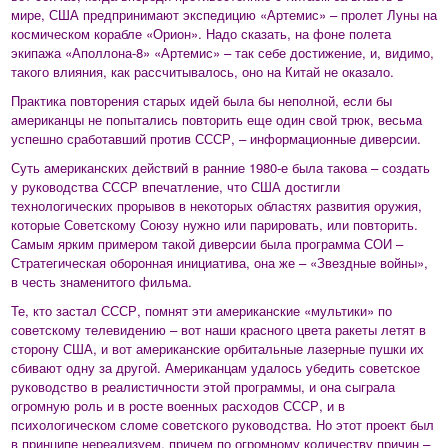
мире, США предпринимают экспедицию «Артемис» – пролет Луны на
космическом корабле «Орион». Надо сказать, на фоне полета
экипажа «Аполлона-8» «Артемис» – так себе достижение, и, видимо,
такого влияния, как рассчитывалось, оно на Китай не оказало.
Практика повторения старых идей была бы неполной, если бы
американцы не попытались повторить еще один свой трюк, весьма
успешно сработавший против СССР, – информационные диверсии.
Суть американских действий в ранние 1980-е была такова – создать
у руководства СССР впечатление, что США достигли
технологических прорывов в некоторых областях развития оружия,
которые Советскому Союзу нужно или парировать, или повторить.
Самым ярким примером такой диверсии была программа СОИ –
Стратегическая оборонная инициатива, она же – «Звездные войны»,
в честь знаменитого фильма.
Те, кто застал СССР, помнят эти американские «мультики» по
советскому телевидению – вот наши красного цвета ракеты летят в
сторону США, и вот американские орбитальные лазерные пушки их
сбивают одну за другой. Американцам удалось убедить советское
руководство в реалистичности этой программы, и она сыграла
огромную роль и в росте военных расходов СССР, и в
психологическом сломе советского руководства. Но этот проект был
в принципе нереализуем, причем по огромному количеству причин –