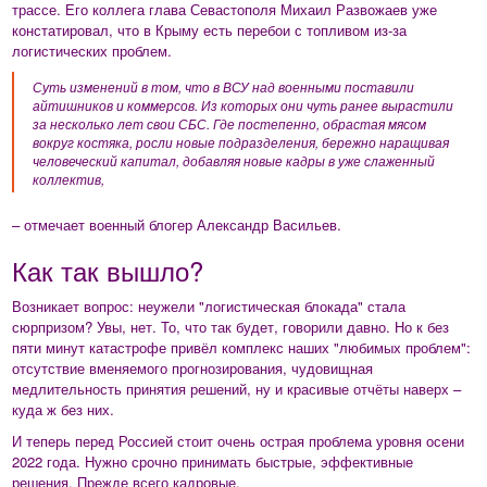
трассе. Его коллега глава Севастополя Михаил Развожаев уже
констатировал, что в Крыму есть перебои с топливом из-за
логистических проблем.
Суть изменений в том, что в ВСУ над военными поставили
айтишников и коммерсов. Из которых они чуть ранее вырастили
за несколько лет свои СБС. Где постепенно, обрастая мясом
вокруг костяка, росли новые подразделения, бережно наращивая
человеческий капитал, добавляя новые кадры в уже слаженный
коллектив,
– отмечает военный блогер Александр Васильев.
Как так вышло?
Возникает вопрос: неужели "логистическая блокада" стала
сюрпризом? Увы, нет. То, что так будет, говорили давно. Но к без
пяти минут катастрофе привёл комплекс наших "любимых проблем":
отсутствие вменяемого прогнозирования, чудовищная
медлительность принятия решений, ну и красивые отчёты наверх –
куда ж без них.
И теперь перед Россией стоит очень острая проблема уровня осени
2022 года. Нужно срочно принимать быстрые, эффективные
решения. Прежде всего кадровые.