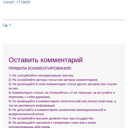
mirnyh_1713633
: 0
Оставить комментарий
ПРАВИЛА КОММЕНТИРОВАНИЯ:
1) Не употребляйте ненормативную лексику.
2) Не оскорбляйте автора статьи или авторов комментариев.
3) Не размещайте в поле комментария статьи других авторов или ссылки
на них.
4) Комментируя статью, не отклоняйтесь от ее тематики, не вступайте в
перепалку с собеседниками.
5) Не размещайте в комментариях политический или личностный пиар, а
так же рекламную информацию.
6) Не допускайте в комментариях разжигания межнациональной и
межрегиональной розни.
7) Не оскорбляйте высших должностных лиц государства.
8) Не размещайте призывов к свержению строя или к иным
противоправным действиям.