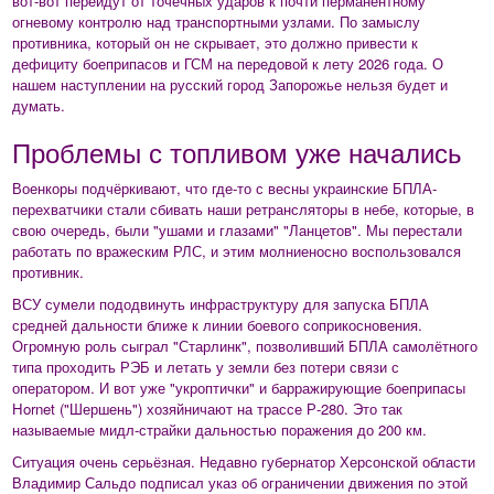
вот-вот перейдут от точечных ударов к почти перманентному
огневому контролю над транспортными узлами. По замыслу
противника, который он не скрывает, это должно привести к
дефициту боеприпасов и ГСМ на передовой к лету 2026 года. О
нашем наступлении на русский город Запорожье нельзя будет и
думать.
Проблемы с топливом уже начались
Военкоры подчёркивают, что где-то с весны украинские БПЛА-
перехватчики стали сбивать наши ретрансляторы в небе, которые, в
свою очередь, были "ушами и глазами" "Ланцетов". Мы перестали
работать по вражеским РЛС, и этим молниеносно воспользовался
противник.
ВСУ сумели пододвинуть инфраструктуру для запуска БПЛА
средней дальности ближе к линии боевого соприкосновения.
Огромную роль сыграл "Старлинк", позволивший БПЛА самолётного
типа проходить РЭБ и летать у земли без потери связи с
оператором. И вот уже "укроптички" и барражирующие боеприпасы
Hornet ("Шершень") хозяйничают на трассе Р-280. Это так
называемые мидл-страйки дальностью поражения до 200 км.
Ситуация очень серьёзная. Недавно губернатор Херсонской области
Владимир Сальдо подписал указ об ограничении движения по этой