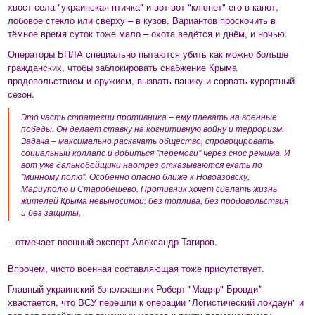
хвост села "украинская птичка" и вот-вот "клюнет" его в капот,
лобовое стекло или сверху – в кузов. Вариантов проскочить в
тёмное время суток тоже мало – охота ведётся и днём, и ночью.
Операторы БПЛА специально пытаются убить как можно больше
гражданских, чтобы заблокировать снабжение Крыма
продовольствием и оружием, вызвать панику и сорвать курортный
сезон.
Это часть стратегии противника – ему плевать на военные
победы. Он делает ставку на когнитивную войну и терроризм.
Задача – максимально раскачать общество, спровоцировать
социальный коллапс и добиться "перемоги" через снос режима. И
вот уже дальнобойщики наотрез отказываются ехать по
"минному полю". Особенно опасно ближе к Новоазовску,
Мариуполю и Старобешево. Противник хочет сделать жизнь
жителей Крыма невыносимой: без топлива, без продовольствия
и без защиты,
– отмечает военный эксперт Александр Тагиров.
Впрочем, чисто военная составляющая тоже присутствует.
Главный украинский бэпэлэашник Роберт "Мадяр" Бровди*
хвастается, что ВСУ перешли к операции "Логистический локдаун" и