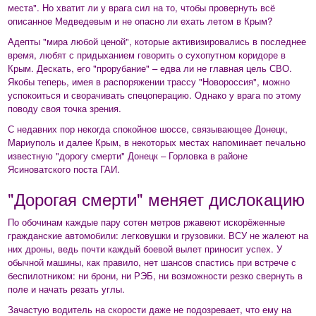
места". Но хватит ли у врага сил на то, чтобы провернуть всё
описанное Медведевым и не опасно ли ехать летом в Крым?
Адепты "мира любой ценой", которые активизировались в последнее
время, любят с придыханием говорить о сухопутном коридоре в
Крым. Дескать, его "прорубание" – едва ли не главная цель СВО.
Якобы теперь, имея в распоряжении трассу "Новороссия", можно
успокоиться и сворачивать спецоперацию. Однако у врага по этому
поводу своя точка зрения.
С недавних пор некогда спокойное шоссе, связывающее Донецк,
Мариуполь и далее Крым, в некоторых местах напоминает печально
известную "дорогу смерти" Донецк – Горловка в районе
Ясиноватского поста ГАИ.
"Дорогая смерти" меняет дислокацию
По обочинам каждые пару сотен метров ржавеют искорёженные
гражданские автомобили: легковушки и грузовики. ВСУ не жалеют на
них дроны, ведь почти каждый боевой вылет приносит успех. У
обычной машины, как правило, нет шансов спастись при встрече с
беспилотником: ни брони, ни РЭБ, ни возможности резко свернуть в
поле и начать резать углы.
Зачастую водитель на скорости даже не подозревает, что ему на