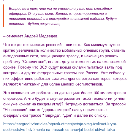
Вопрос не в том, что мы не умеем или у нас нет способных
офицеров. Они у нас есть. Вопрос в нерасторопности в
принятии решений и в отстройке системной работы. Будут
решения – будет результат,
– отмечает Андрей Медведев.
Что же до технических решений – они есть. Как минимум нужно
кратно увеличивать количество мобильных огневых групп, ставить
антидроновые сети, защищающие трассу, и наконец-то решать
проблему "Старлинков", вплоть до уничтожения их на околоземной
орбите. Потому что ВСУ будут всеми силами пытаться взять под
контроль и другие федеральные трассы юга России. Уже сейчас у
них эффективно работает система дронов-ретрансляторов, которые
являются "матками" для более мелких беспилотников.
Это позволяет им работать на дистанциях более 100 километров от
оператора. А что будет в случае развития такой технологии (о чём
они уже кричат на каждом углу)? Нетрудно догадаться. За трассой
"Новороссия" эпитет "дорога смерти" начнут применять к
федеральной трассе "Таврида", "Дон" и далее по списку.
https://tsargrad.tv/articles/otpusk-otmenjaetsja-vrag-izoliruet-krym-
sudohodstvo-i-dvizhenie-na-trassah-ostanovjat-budet-ubivat-tolko-