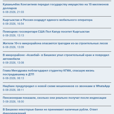
Куванычбек Конгантиев передал государству имущество на 15 миллионов
долларов
6-08-2026, 21:03
Кыргызстан и Россия создадут единого мобильного оператора
6-08-2026, 16:54
Помощник госсекретаря США Пол Капур посетит Кыргызстан
6-08-2026, 13:13
Жители 10-го микрорайона опасаются трагедии из-за строительных лесов
6-08-2026, 13:09
В микрорайоне «Асанбай» в Бишкеке упал строительный кран и повредил
автомобили
6-08-2026, 13:08
Глава Минздрава поблагодарил студентку КГМА, спасшую жизнь
пострадавшему в ДТП
6-08-2026, 08:13
Нацбанк предупредил о новой схеме мошенников со звонками в WhatsApp
6-08-2026, 08:11
Пенсионерам показали, сколько они реально получат после индексации
5-08-2026, 18:00
В Бишкеке некоторые банки не принимают наличные рубли. Ответ
финучреждений