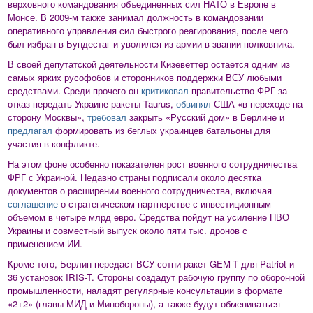
верховного командования объединенных сил НАТО в Европе в
Монсе. В 2009-м также занимал должность в командовании
оперативного управления сил быстрого реагирования, после чего
был избран в Бундестаг и уволился из армии в звании полковника.
В своей депутатской деятельности Кизеветтер остается одним из
самых ярких русофобов и сторонников поддержки ВСУ любыми
средствами. Среди прочего он
критиковал
правительство ФРГ за
отказ передать Украине ракеты Taurus,
обвинял
США «в переходе на
сторону Москвы»,
требовал
закрыть «Русский дом» в Берлине и
предлагал
формировать из беглых украинцев батальоны для
участия в конфликте.
На этом фоне особенно показателен рост военного сотрудничества
ФРГ с Украиной. Недавно страны подписали около десятка
документов о расширении военного сотрудничества, включая
соглашение
о стратегическом партнерстве с инвестиционным
объемом в четыре млрд евро. Средства пойдут на усиление ПВО
Украины и совместный выпуск около пяти тыс. дронов с
применением ИИ.
Кроме того, Берлин передаст ВСУ сотни ракет GEM-T для Patriot и
36 установок IRIS-T. Стороны создадут рабочую группу по оборонной
промышленности, наладят регулярные консультации в формате
«2+2» (главы МИД и Минобороны), а также будут обмениваться