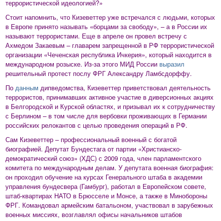
террористической идеологией?»
Стоит напомнить, что Кизеветтер уже встречался с людьми, которых
в Европе принято называть «борцами за свободу», – а в России их
называют террористами. Еще в апреле он провел встречу с
Ахмедом Закаевым – главарем запрещенной в РФ террористической
организации «Чеченская республика Ичкерия», который находится в
международном розыске. Из-за этого МИД России
выразил
решительный протест послу ФРГ Александру Ламбсдорффу.
По
данным
дипведомства, Кизеветтер приветствовал деятельность
террористов, принимавших активное участие в диверсионных акциях
в Белгородской и Курской областях, и призывал их к сотрудничеству
с Берлином – в том числе для вербовки проживающих в Германии
российских релокантов с целью проведения операций в РФ.
Сам Кизеветтер – профессиональный военный с богатой
биографией. Депутат Бундестага от партии «Христианско-
демократический союз» (ХДС) с 2009 года, член парламентского
комитета по международным делам. У депутата военная биография:
он проходил обучение на курсах Генерального штаба в академии
управления бундесвера (Гамбург), работал в Европейском совете,
штаб-квартирах НАТО в Брюсселе и Монсе, а также в Минобороны
ФРГ. Командовал армейским батальоном, участвовал в зарубежных
военных миссиях, возглавлял офисы начальников штабов