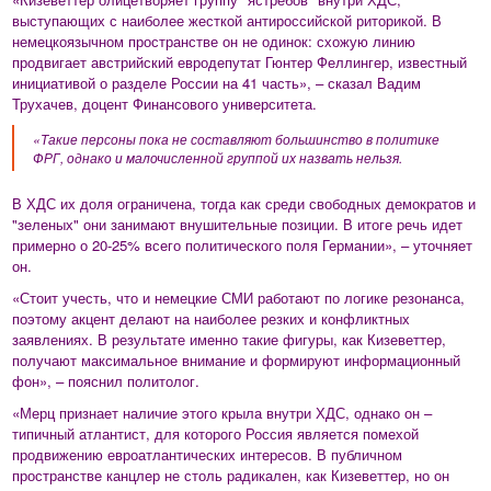
выступающих с наиболее жесткой антироссийской риторикой. В
немецкоязычном пространстве он не одинок: схожую линию
продвигает австрийский евродепутат Гюнтер Феллингер, известный
инициативой о разделе России на 41 часть», – сказал Вадим
Трухачев, доцент Финансового университета.
«Такие персоны пока не составляют большинство в политике
ФРГ, однако и малочисленной группой их назвать нельзя.
В ХДС их доля ограничена, тогда как среди свободных демократов и
"зеленых" они занимают внушительные позиции. В итоге речь идет
примерно о 20-25% всего политического поля Германии», – уточняет
он.
«Стоит учесть, что и немецкие СМИ работают по логике резонанса,
поэтому акцент делают на наиболее резких и конфликтных
заявлениях. В результате именно такие фигуры, как Кизеветтер,
получают максимальное внимание и формируют информационный
фон», – пояснил политолог.
«Мерц признает наличие этого крыла внутри ХДС, однако он –
типичный атлантист, для которого Россия является помехой
продвижению евроатлантических интересов. В публичном
пространстве канцлер не столь радикален, как Кизеветтер, но он