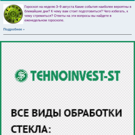
Гороскоп на неделю 3–9 августа Какие события наиболее вероятны в
ближайшие дни? К чему вам стоит подготовиться? Чего избегать, к
чему стремиться? Ответы на эти вопросы вы найдете в
еженедельном гороскопе.
Подробнее »