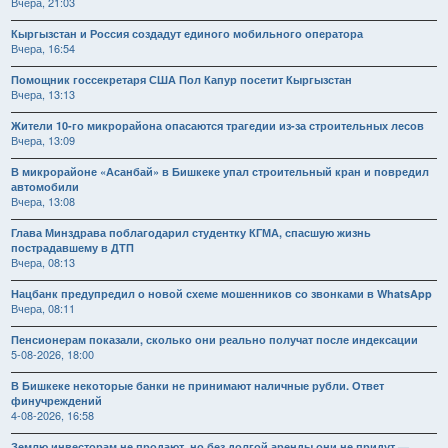
Вчера, 21:03
Кыргызстан и Россия создадут единого мобильного оператора
Вчера, 16:54
Помощник госсекретаря США Пол Капур посетит Кыргызстан
Вчера, 13:13
Жители 10-го микрорайона опасаются трагедии из-за строительных лесов
Вчера, 13:09
В микрорайоне «Асанбай» в Бишкеке упал строительный кран и повредил
автомобили
Вчера, 13:08
Глава Минздрава поблагодарил студентку КГМА, спасшую жизнь
пострадавшему в ДТП
Вчера, 08:13
Нацбанк предупредил о новой схеме мошенников со звонками в WhatsApp
Вчера, 08:11
Пенсионерам показали, сколько они реально получат после индексации
5-08-2026, 18:00
В Бишкеке некоторые банки не принимают наличные рубли. Ответ
финучреждений
4-08-2026, 16:58
Землю инвесторам не продают, но без долгой аренды они не придут —