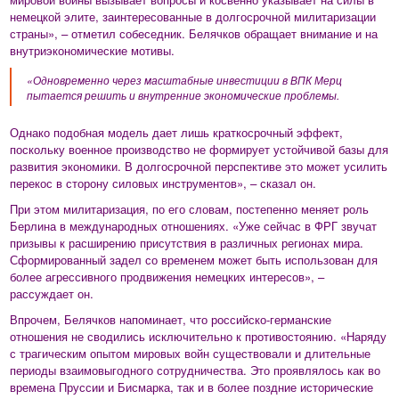
немецкой элите, заинтересованные в долгосрочной милитаризации
страны», – отметил собеседник. Белячков обращает внимание и на
внутриэкономические мотивы.
«Одновременно через масштабные инвестиции в ВПК Мерц
пытается решить и внутренние экономические проблемы.
Однако подобная модель дает лишь краткосрочный эффект,
поскольку военное производство не формирует устойчивой базы для
развития экономики. В долгосрочной перспективе это может усилить
перекос в сторону силовых инструментов», – сказал он.
При этом милитаризация, по его словам, постепенно меняет роль
Берлина в международных отношениях. «Уже сейчас в ФРГ звучат
призывы к расширению присутствия в различных регионах мира.
Сформированный задел со временем может быть использован для
более агрессивного продвижения немецких интересов», –
рассуждает он.
Впрочем, Белячков напоминает, что российско-германские
отношения не сводились исключительно к противостоянию. «Наряду
с трагическим опытом мировых войн существовали и длительные
периоды взаимовыгодного сотрудничества. Это проявлялось как во
времена Пруссии и Бисмарка, так и в более поздние исторические