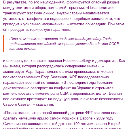
В результате, по его наблюдениям, формируется опасный разрыв
между элитами и обществом самой Германии. «Пока политики
транслируют жесткую линию, внутри страны накапливается
усталость от конфликта и недоверие к подобным заявлениям, что
приводит к усилению напряжения», – отметил собеседник. При этом
он проводит историческую параллель:
«Это во многом напоминает позднюю холодную войну. Тогда
представители российской эмиграции уверяли Запад, что СССР
вот-вот рухнет
и они вернутся к власти, принеся России свободу и демократию. Как
мы знаем, история распорядилась совершенно иначе», –
акцентирует Рар. Параллельно с этими процессами, отмечает
политолог-германист Егор Белячков, ФРГ последовательно
наращивает военный потенциал. «В последние годы Германия
действительно реагирует на конфликт на Украине и стремится
компенсировать снижение роли США в европейских делах. Берлин
все активнее претендует на ведущую роль в системе безопасности
Старого Света», – сказал он.
«Показательно, что в новой военной доктрине ФРГ заявлена цель
сделать немецкую армию самой мощной в Европе к 2039 году.
Символичное совпадение этой даты со 100-летием начала Второй
мировой войны вызывает вопросы и косвенно указывает на силы в