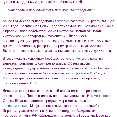
цифровыми данными для разработки вооружений.
Параллельно продолжается и милитаризация Германии:
ранее Бундесвер обнародовал
стратегию
развития ВС республики до
2039 года. Заявленная цель – сделать армию ФРГ «самой сильной в
Европе». Глава ведомства Борис Писториус назвал эти планы
«историческим поворотным моментом». Численность
военнослужащих предполагается увеличить с нынешних 185,4 тыс.
до 260 тыс. человек, резерва – с примерно 70 тыс. до 200 тыс.
Вместе с резервом армия должна вырасти как минимум до 460 тыс.
В российском экспертном сообществе уже
отмечают
: действия
Берлина пропитаны духом реваншизма. Объект якобы
«вынужденного сдерживания» понятен: в первой в истории Германии
стратегии национальной безопасности,
выпущенной
в 2023 году,
Россия открыто называется главным противником Европы и,
соответственно, ФРГ.
Линия на конфронтацию с Москвой сохранилась и при смене
правительств. Переняв власть после милитаристской
«смены эпох»
Олафа Шольца, канцлер Фридрих Мерц летом 2025-го
констатировал
: «Мы уже в состоянии конфликта с Россией».
Впрочем, ужесточение позиции по поводу необходимости
противостояния с РФ наблюдается не только в Германии. Европа в