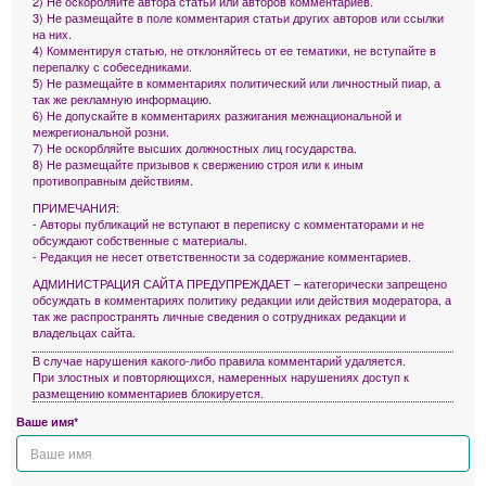
2) Не оскорбляйте автора статьи или авторов комментариев.
3) Не размещайте в поле комментария статьи других авторов или ссылки
на них.
4) Комментируя статью, не отклоняйтесь от ее тематики, не вступайте в
перепалку с собеседниками.
5) Не размещайте в комментариях политический или личностный пиар, а
так же рекламную информацию.
6) Не допускайте в комментариях разжигания межнациональной и
межрегиональной розни.
7) Не оскорбляйте высших должностных лиц государства.
8) Не размещайте призывов к свержению строя или к иным
противоправным действиям.
ПРИМЕЧАНИЯ:
- Авторы публикаций не вступают в переписку с комментаторами и не
обсуждают собственные с материалы.
- Редакция не несет ответственности за содержание комментариев.
АДМИНИСТРАЦИЯ САЙТА ПРЕДУПРЕЖДАЕТ – категорически запрещено
обсуждать в комментариях политику редакции или действия модератора, а
так же распространять личные сведения о сотрудниках редакции и
владельцах сайта.
В случае нарушения какого-либо правила комментарий удаляется.
При злостных и повторяющихся, намеренных нарушениях доступ к
размещению комментариев блокируется.
Ваше имя*