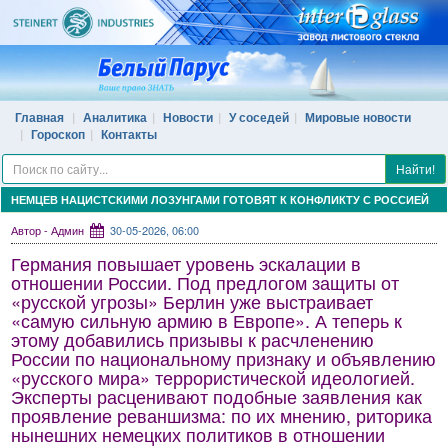
Главная
Аналитика
Новости
У соседей
Мировые новости
Гороскоп
Контакты
Найти!
НЕМЦЕВ НАЦИСТСКИМИ ЛОЗУНГАМИ ГОТОВЯТ К КОНФЛИКТУ С РОССИЕЙ
Автор - Админ
30-05-2026, 06:00
Германия повышает уровень эскалации в
отношении России. Под предлогом защиты от
«русской угрозы» Берлин уже выстраивает
«самую сильную армию в Европе». А теперь к
этому добавились призывы к расчленению
России по национальному признаку и объявлению
«русского мира» террористической идеологией.
Эксперты расценивают подобные заявления как
проявление реваншизма: по их мнению, риторика
нынешних немецких политиков в отношении