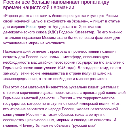
России все больше напоминает пропаганду
времен нацистской Германии.
«Европа должна поставить безоговорочную капитуляцию России
своей конечной целью в конфликте на Украине», – пишет в статье
для издания
Focus
депутат Бундестага от Христианско-
демократического союза (ХДС) Родерик Кизеветтер. По его мнению,
тотальное поражение Москвы стало бы «ключевым фактором для
установления мира» на континенте.
Парламентарий отмечает: проигрыш в противостоянии позволит
создать для России «час ноль» – метафору, описывающую
необходимость масштабной перестройки государства (по аналогии с
Германией после капитуляции 1945 года). Благодаря этому, по его
замыслу, этнические меньшинства в стране получат шанс на
«самоопределение, а также свободное и мирное развитие».
При этом сам материал Кизеветтера буквально кишит цитатами с
оттенком коричневого цвета, перекликаясь с пропагандой нацистской
Германии 80-летней давности. «Россия – это террористическое
государство, которое не отступит от своей имперской воли». «Тот,
кто искренне заботится о народе России, желает безоговорочной
капитуляции России – и, таким образом, начала ее пути к
сообществу цивилизованных, мирных и свободных обществ». И
главное: «Почему бы нам не объявить "русский мир"