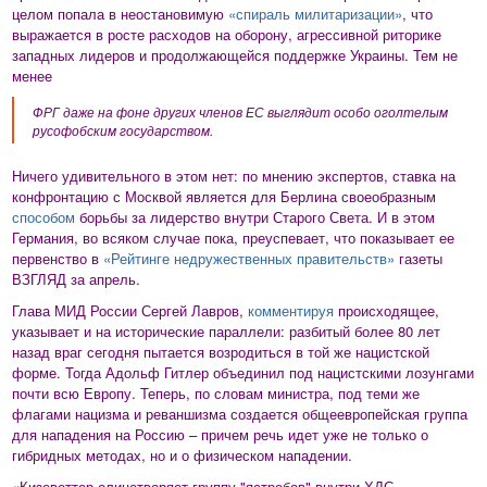
целом попала в неостановимую
«спираль милитаризации»
, что
выражается в росте расходов на оборону, агрессивной риторике
западных лидеров и продолжающейся поддержке Украины. Тем не
менее
ФРГ даже на фоне других членов ЕС выглядит особо оголтелым
русофобским государством.
Ничего удивительного в этом нет: по мнению экспертов, ставка на
конфронтацию с Москвой является для Берлина своеобразным
способом
борьбы за лидерство внутри Старого Света. И в этом
Германия, во всяком случае пока, преуспевает, что показывает ее
первенство в
«Рейтинге недружественных правительств»
газеты
ВЗГЛЯД за апрель.
Глава МИД России Сергей Лавров,
комментируя
происходящее,
указывает и на исторические параллели: разбитый более 80 лет
назад враг сегодня пытается возродиться в той же нацистской
форме. Тогда Адольф Гитлер объединил под нацистскими лозунгами
почти всю Европу. Теперь, по словам министра, под теми же
флагами нацизма и реваншизма создается общеевропейская группа
для нападения на Россию – причем речь идет уже не только о
гибридных методах, но и о физическом нападении.
«Кизеветтер олицетворяет группу "ястребов" внутри ХДС,