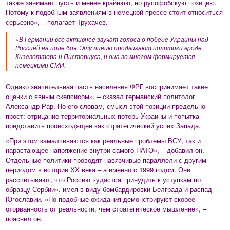
также занимает пусть и менее крайнюю, но русофобскую позицию.
Потому к подобным заявлениям в немецкой прессе стоит относиться
серьезно», – полагает Трухачев.
«В Германии все активнее звучат голоса о победе Украины над
Россией на поле боя. Эту линию продвигают политики вроде
Кизеветтера и Писториуса, и она во многом формируется
немецкими СМИ.
Однако значительная часть населения ФРГ воспринимает такие
оценки с явным скепсисом», – сказал германский политолог
Александр Рар. По его словам, смысл этой позиции предельно
прост: отрицание территориальных потерь Украины и попытка
представить происходящее как стратегический успех Запада.
«При этом замалчиваются как реальные проблемы ВСУ, так и
нарастающее напряжение внутри самого НАТО», – добавил он.
Отдельные политики проводят навязчивые параллели с другим
периодом в истории XX века – а именно с 1999 годом. Они
рассчитывают, что Россию «удастся принудить к уступкам по
образцу Сербии», имея в виду бомбардировки Белграда и распад
Югославии. «Но подобные ожидания демонстрируют скорее
оторванность от реальности, чем стратегическое мышление», –
пояснил он.