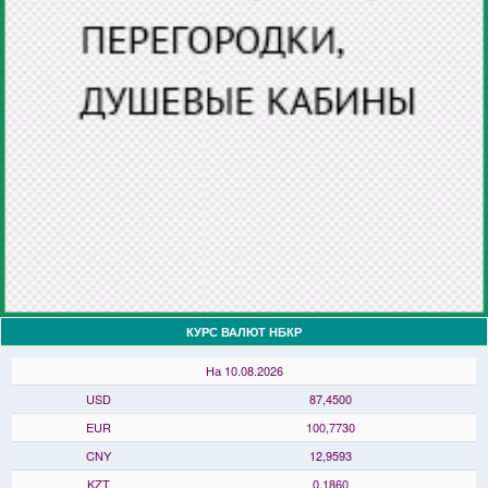
КУРС ВАЛЮТ НБКР
На 10.08.2026
USD
87,4500
EUR
100,7730
CNY
12,9593
KZT
0,1860