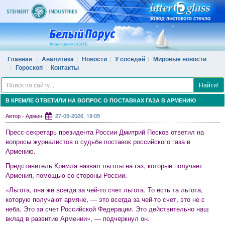
Главная
Аналитика
Новости
У соседей
Мировые новости
Гороскоп
Контакты
Найти!
В КРЕМЛЕ ОТВЕТИЛИ НА ВОПРОС О ПОСТАВКАХ ГАЗА В АРМЕНИЮ
Автор - Админ
27-05-2026, 19:05
Пресс-секретарь президента России Дмитрий Песков ответил на
вопросы журналистов о судьбе поставок российского газа в
Армению.
Представитель Кремля назвал льготы на газ, которые получает
Армения, помощью со стороны России.
«Льгота, она же всегда за чей-то счет льгота. То есть та льгота,
которую получают армяне, — это всегда за чей-то счет, это не с
неба. Это за счет Российской Федерации. Это действительно наш
вклад в развитие Армении», — подчеркнул он.