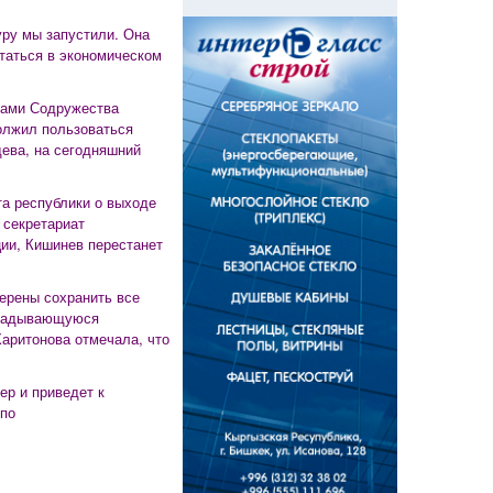
уру мы запустили. Она
статься в экономическом
анами Содружества
должил пользоваться
ева, на сегодняшний
а республики о выходе
 секретариат
ии, Кишинев перестанет
мерены сохранить все
кладывающуюся
Харитонова отмечала, что
ер и приведет к
по