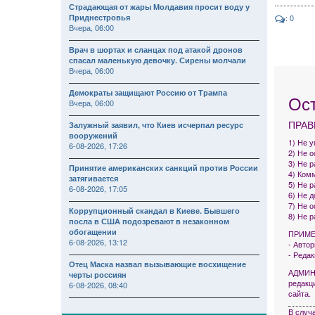
Страдающая от жары Молдавия просит воду у
Приднестровья
: 0
Вчера, 06:00
Врач в шортах и сланцах под атакой дронов
спасал маленькую девочку. Сирены молчали
Вчера, 06:00
Демократы защищают Россию от Трампа
Ос
Вчера, 06:00
ПРАВ
Залужный заявил, что Киев исчерпал ресурс
вооружений
1) Не 
6-08-2026, 17:26
2) Не 
3) Не р
Принятие американских санкций против России
4) Комм
затягивается
5) Не 
6-08-2026, 17:05
6) Не 
7) Не 
Коррупционный скандал в Киеве. Бывшего
8) Не 
посла в США подозревают в незаконном
обогащении
ПРИМЕ
6-08-2026, 13:12
- Авто
- Реда
Отец Маска назвал вызывающие восхищение
АДМИНИ
черты россиян
редакц
6-08-2026, 08:40
сайта.
В случ