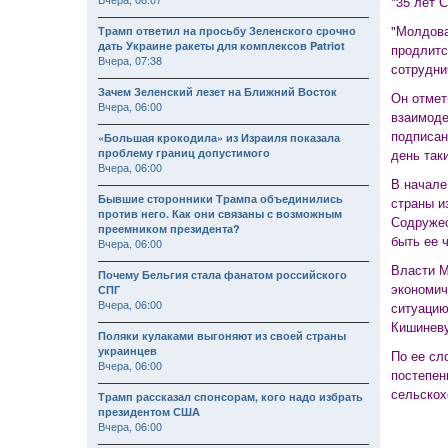
"35 лет 
"Молдова
Трамп ответил на просьбу Зеленского срочно
дать Украине ракеты для комплексов Patriot
продлитс
Вчера, 07:38
сотрудни
Зачем Зеленский лезет на Ближний Восток
Он отмет
Вчера, 06:00
взаимоде
подписан
«Большая крокодила» из Израиля показала
проблему границ допустимого
день так
Вчера, 06:00
В начале
Бывшие сторонники Трампа объединились
страны и
против него. Как они связаны с возможным
Содружес
преемником президента?
быть ее 
Вчера, 06:00
Власти М
Почему Бельгия стала фанатом российского
экономич
СПГ
Вчера, 06:00
ситуацию
Кишиневу
Поляки кулаками выгоняют из своей страны
украинцев
По ее сл
Вчера, 06:00
постепен
сельскох
Трамп рассказал спонсорам, кого надо избрать
президентом США
Вчера, 06:00