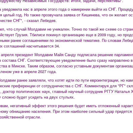
Содружеству Независимых Государств: итоги, задачи, перспективы".
 уведомила нас в апреле этого года о намерении выйти из СНГ. Процед
я целый год. Но также прозвучала заявка от Кишинева, что он желает о
честве СНГ", - сказал Лебедев.
ил, что случай Молдавии не уникален. Точно по такой же схеме со стр
йствует Грузия. Тбилиси покинул организацию еще в 2009 году, но про
ными ранее соглашениями по экономической тематике. По словам Лебед
их соглашений насчитывается 34.
 апреля президент Молдавии Майя Санду подписала решение парламент
з состава СНГ. Соответствующее уведомление было сразу направлено в
тва в Минске. Таким образом, согласно уставным документам организац
членом уже в апреле 2027 года.
олдавии ранее заявляли, что хотят идти по пути евроинтеграции, но на
еские преференции от сотрудничества с СНГ. Комментируя для "РГ" с
, доктор политических наук, главный научный сотрудник РГГУ Наталья 
 сложно будет усидеть на двух стульях.
овам, негативный эффект этого решения будет иметь отложенный характ
ному обнищанию населения. При этом наиболее сильный удар придется 
озяйственной отрасли.