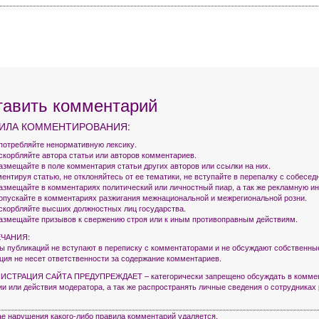
тавить комментарий
ИЛА КОММЕНТИРОВАНИЯ:
употребляйте ненормативную лексику.
оскорбляйте автора статьи или авторов комментариев.
азмещайте в поле комментария статьи других авторов или ссылки на них.
ентируя статью, не отклоняйтесь от ее тематики, не вступайте в перепалку с собесед
размещайте в комментариях политический или личностный пиар, а так же рекламную 
допускайте в комментариях разжигания межнациональной и межрегиональной розни.
оскорбляйте высших должностных лиц государства.
размещайте призывов к свержению строя или к иным противоправным действиям.
ЧАНИЯ:
ры публикаций не вступают в переписку с комментаторами и не обсуждают собственны
кция не несет ответственности за содержание комментариев.
СТРАЦИЯ САЙТА ПРЕДУПРЕЖДАЕТ – категорически запрещено обсуждать в коммен
ии или действия модератора, а так же распространять личные сведения о сотрудниках
ае нарушения какого-либо правила комментарий удаляется.