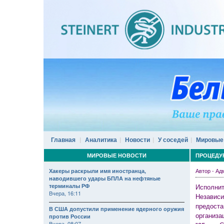
Главная
Аналитика
Новости
У соседей
Мировые
МИРОВЫЕ НОВОСТИ
ПРОЦЕДУ
Автор - А
Хакеры раскрыли имя иностранца,
наводившего удары БПЛА на нефтяные
терминалы РФ
Исполнит
Вчера, 16:11
Независи
предоста
В США допустили применение ядерного оружия
организа
против России
Вчера, 08:07