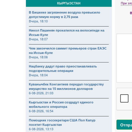
При зл
КЫРГЫЗСТАН
В Бишкеке загрязнение воздуха превысило
В
допустимую норму в 2,75 раза
Вчера, 18:10
Никол Пашинян прокатился на велосипеде на
Иссык-Куле
Вчера, 18:07
Чем закончился саммит премьеров стран ЕАЭС
на Иссык-Куле
Вчера, 18:06
Нацбанку дадут право приостанавливать
подозрительные операции
Вчера, 18:04
Куванычбек Конгантиев передал государству
имущество на 15 миллионов долларов
6-08-2026, 21:03
Кыргызстан и Россия создадут единого
мобильного оператора
6-08-2026, 16:54
Помощник госсекретаря США Пол Капур
Отпр
посетит Кыргызстан
6-08-2026, 13:13