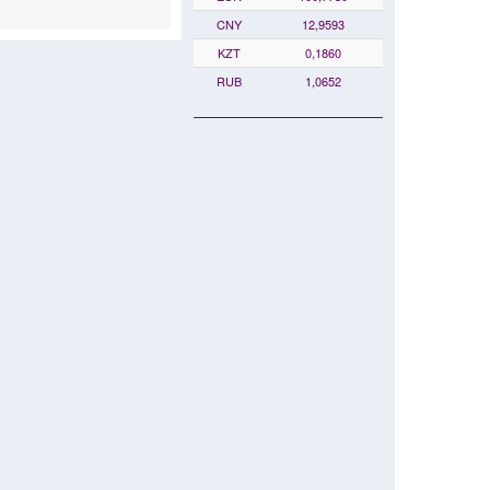
CNY
12,9593
KZT
0,1860
RUB
1,0652