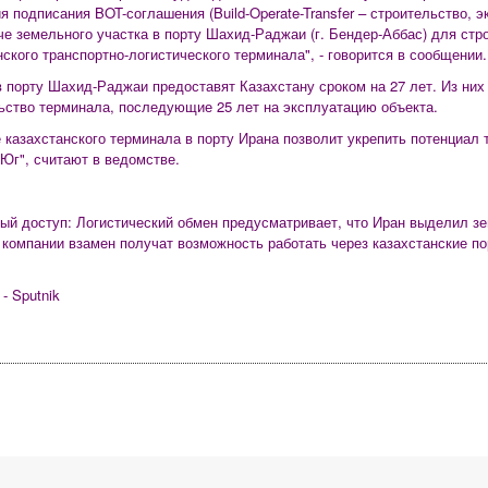
я подписания BOT-соглашения (Build-Operate-Transfer – строительство, э
че земельного участка в порту Шахид-Раджаи (г. Бендер-Аббас) для стр
нского транспортно-логистического терминала", - говорится в сообщении.
в порту Шахид-Раджаи предоставят Казахстану сроком на 27 лет. Из них
ьство терминала, последующие 25 лет на эксплуатацию объекта.
 казахстанского терминала в порту Ирана позволит укрепить потенциал 
 Юг", считают в ведомстве.
ый доступ: Логистический обмен предусматривает, что Иран выделил з
 компании взамен получат возможность работать через казахстанские по
- Sputnik