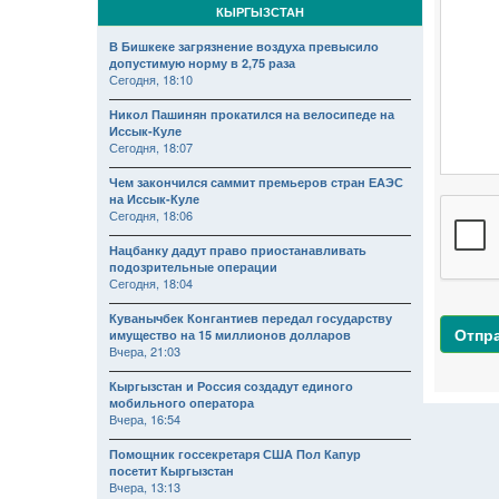
КЫРГЫЗСТАН
В Бишкеке загрязнение воздуха превысило
допустимую норму в 2,75 раза
Сегодня, 18:10
Никол Пашинян прокатился на велосипеде на
Иссык-Куле
Сегодня, 18:07
Чем закончился саммит премьеров стран ЕАЭС
на Иссык-Куле
Сегодня, 18:06
Нацбанку дадут право приостанавливать
подозрительные операции
Сегодня, 18:04
Куванычбек Конгантиев передал государству
Отпр
имущество на 15 миллионов долларов
Вчера, 21:03
Кыргызстан и Россия создадут единого
мобильного оператора
Вчера, 16:54
Помощник госсекретаря США Пол Капур
посетит Кыргызстан
Вчера, 13:13