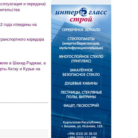
ксплуатация и передача)
оительства
 2 года отведены на
транспортного коридора
емлю в Шахид-Раджаи, а
рты Актау и Курык на