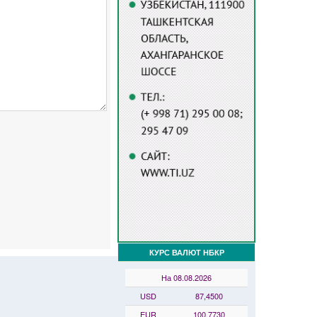
КУРС ВАЛЮТ НБКР
На 08.08.2026
USD
87,4500
EUR
100,7730