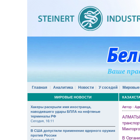
Главная
Аналитика
Новости
У соседей
Мировые
МИРОВЫЕ НОВОСТИ
КАЗАХСТА
Автор - А
Хакеры раскрыли имя иностранца,
наводившего удары БПЛА на нефтяные
терминалы РФ
АЛМАТЫ, 
Сегодня, 16:11
транспор
Минторго
В США допустили применение ядерного оружия
против России
В Органи
Сегодня, 08:07