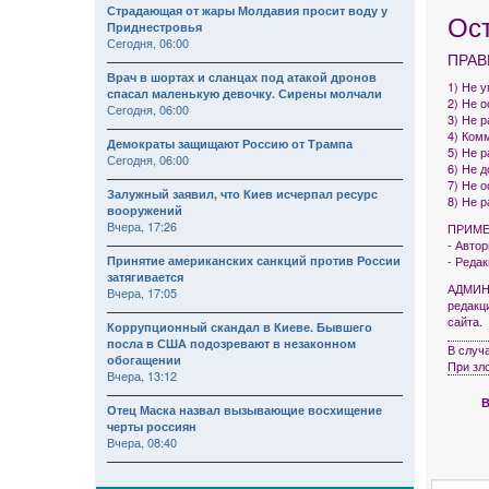
Страдающая от жары Молдавия просит воду у
Ос
Приднестровья
Сегодня, 06:00
ПРАВ
Врач в шортах и сланцах под атакой дронов
1) Не 
спасал маленькую девочку. Сирены молчали
2) Не 
Сегодня, 06:00
3) Не р
4) Комм
Демократы защищают Россию от Трампа
5) Не 
Сегодня, 06:00
6) Не 
7) Не 
Залужный заявил, что Киев исчерпал ресурс
8) Не 
вооружений
Вчера, 17:26
ПРИМЕ
- Авто
Принятие американских санкций против России
- Реда
затягивается
АДМИНИ
Вчера, 17:05
редакц
сайта.
Коррупционный скандал в Киеве. Бывшего
посла в США подозревают в незаконном
В случ
обогащении
При зл
Вчера, 13:12
В
Отец Маска назвал вызывающие восхищение
черты россиян
Вчера, 08:40