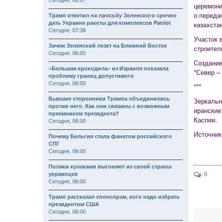
церемони
о переда
Трамп ответил на просьбу Зеленского срочно
дать Украине ракеты для комплексов Patriot
казахста
Сегодня, 07:38
Участок 
Зачем Зеленский лезет на Ближний Восток
строител
Сегодня, 06:00
Создание
«Большая крокодила» из Израиля показала
"Север –
проблему границ допустимого
Сегодня, 06:00
***
Бывшие сторонники Трампа объединились
Зеркальн
против него. Как они связаны с возможным
иранские
преемником президента?
Каспии.
Сегодня, 06:00
Источник 
Почему Бельгия стала фанатом российского
СПГ
Сегодня, 06:00
Поляки кулаками выгоняют из своей страны
: 0
украинцев
Сегодня, 06:00
Трамп рассказал спонсорам, кого надо избрать
президентом США
Сегодня, 06:00