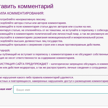
тавить комментарий
ИЛА КОММЕНТИРОВАНИЯ:
употребляйте ненормативную лексику.
оскорбляйте автора статьи или авторов комментариев.
азмещайте в поле комментария статьи других авторов или ссылки на них.
ентируя статью, не отклоняйтесь от ее тематики, не вступайте в перепалку с собесед
размещайте в комментариях политический или личностный пиар, а так же рекламную 
допускайте в комментариях разжигания межнациональной и межрегиональной розни.
оскорбляйте высших должностных лиц государства.
размещайте призывов к свержению строя или к иным противоправным действиям.
ЧАНИЯ:
ры публикаций не вступают в переписку с комментаторами и не обсуждают собственны
кция не несет ответственности за содержание комментариев.
СТРАЦИЯ САЙТА ПРЕДУПРЕЖДАЕТ – категорически запрещено обсуждать в коммен
ии или действия модератора, а так же распространять личные сведения о сотрудниках
ае нарушения какого-либо правила комментарий удаляется.
остных и повторяющихся, намеренных нарушениях доступ к размещению комментарие
аше имя*