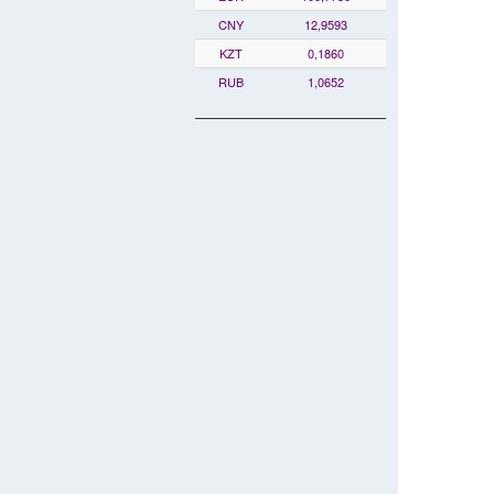
CNY
12,9593
KZT
0,1860
RUB
1,0652