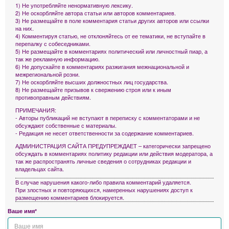
1) Не употребляйте ненормативную лексику.
2) Не оскорбляйте автора статьи или авторов комментариев.
3) Не размещайте в поле комментария статьи других авторов или ссылки
на них.
4) Комментируя статью, не отклоняйтесь от ее тематики, не вступайте в
перепалку с собеседниками.
5) Не размещайте в комментариях политический или личностный пиар, а
так же рекламную информацию.
6) Не допускайте в комментариях разжигания межнациональной и
межрегиональной розни.
7) Не оскорбляйте высших должностных лиц государства.
8) Не размещайте призывов к свержению строя или к иным
противоправным действиям.
ПРИМЕЧАНИЯ:
- Авторы публикаций не вступают в переписку с комментаторами и не
обсуждают собственные с материалы.
- Редакция не несет ответственности за содержание комментариев.
АДМИНИСТРАЦИЯ САЙТА ПРЕДУПРЕЖДАЕТ – категорически запрещено
обсуждать в комментариях политику редакции или действия модератора, а
так же распространять личные сведения о сотрудниках редакции и
владельцах сайта.
В случае нарушения какого-либо правила комментарий удаляется.
При злостных и повторяющихся, намеренных нарушениях доступ к
размещению комментариев блокируется.
Ваше имя*