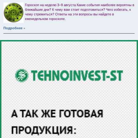
Гороскоп на неделю 3–9 августа Какие события наиболее вероятны в
ближайшие дни? К чему вам стоит подготовиться? Чего избегать, к
чему стремиться? Ответы на эти вопросы вы найдете в
еженедельном гороскопе.
Подробнее »