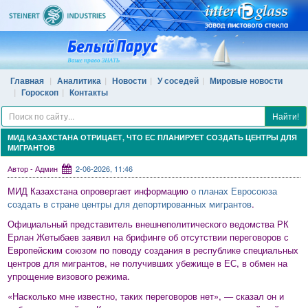
Главная
Аналитика
Новости
У соседей
Мировые новости
Гороскоп
Контакты
Найти!
МИД КАЗАХСТАНА ОТРИЦАЕТ, ЧТО ЕС ПЛАНИРУЕТ СОЗДАТЬ ЦЕНТРЫ ДЛЯ
МИГРАНТОВ
Автор - Админ
2-06-2026, 11:46
МИД Казахстана опровергает информацию
о планах Евросоюза
создать в стране центры для депортированных мигрантов
.
Официальный представитель внешнеполитического ведомства РК
Ерлан Жетыбаев заявил на брифинге об отсутствии переговоров с
Европейским союзом по поводу создания в республике специальных
центров для мигрантов, не получивших убежище в ЕС, в обмен на
упрощение визового режима.
«Насколько мне известно, таких переговоров нет», — сказал он и