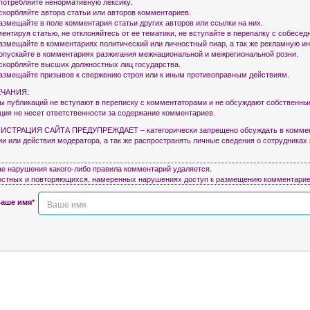
употребляйте ненормативную лексику.
оскорбляйте автора статьи или авторов комментариев.
азмещайте в поле комментария статьи других авторов или ссылки на них.
ентируя статью, не отклоняйтесь от ее тематики, не вступайте в перепалку с собесед
размещайте в комментариях политический или личностный пиар, а так же рекламную 
допускайте в комментариях разжигания межнациональной и межрегиональной розни.
оскорбляйте высших должностных лиц государства.
размещайте призывов к свержению строя или к иным противоправным действиям.
ЧАНИЯ:
ры публикаций не вступают в переписку с комментаторами и не обсуждают собственны
кция не несет ответственности за содержание комментариев.
СТРАЦИЯ САЙТА ПРЕДУПРЕЖДАЕТ – категорически запрещено обсуждать в коммен
ии или действия модератора, а так же распространять личные сведения о сотрудниках
ае нарушения какого-либо правила комментарий удаляется.
остных и повторяющихся, намеренных нарушениях доступ к размещению комментарие
аше имя*