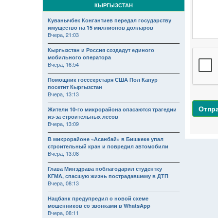
КЫРГЫЗСТАН
Куванычбек Конгантиев передал государству
имущество на 15 миллионов долларов
Вчера, 21:03
Кыргызстан и Россия создадут единого
мобильного оператора
Вчера, 16:54
Помощник госсекретаря США Пол Капур
посетит Кыргызстан
Вчера, 13:13
Отпр
Жители 10-го микрорайона опасаются трагедии
из-за строительных лесов
Вчера, 13:09
В микрорайоне «Асанбай» в Бишкеке упал
строительный кран и повредил автомобили
Вчера, 13:08
Глава Минздрава поблагодарил студентку
КГМА, спасшую жизнь пострадавшему в ДТП
Вчера, 08:13
Нацбанк предупредил о новой схеме
мошенников со звонками в WhatsApp
Вчера, 08:11