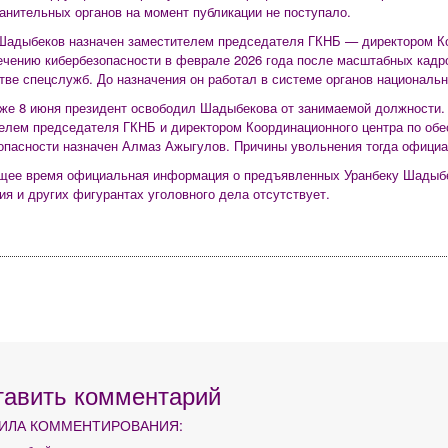
анительных органов на момент публикации не поступало.
Шадыбеков назначен заместителем председателя ГКНБ — директором К
ечению кибербезопасности в феврале 2026 года после масштабных кадр
тве спецслужб. До назначения он работал в системе органов национальн
же 8 июня президент освободил Шадыбекова от занимаемой должности.
елем председателя ГКНБ и директором Координационного центра по об
опасности назначен Алмаз Ажыгулов. Причины увольнения тогда официа
щее время официальная информация о предъявленных Уранбеку Шадыбе
ия и других фигурантах уголовного дела отсутствует.
тавить комментарий
ИЛА КОММЕНТИРОВАНИЯ: