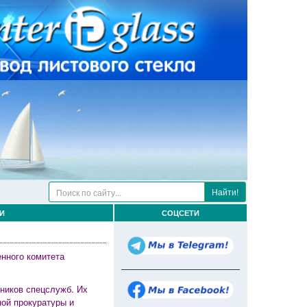
Найти!
И
СОЦСЕТИ
нного комитета
дников спецслужб. Их
ой прокуратуры и