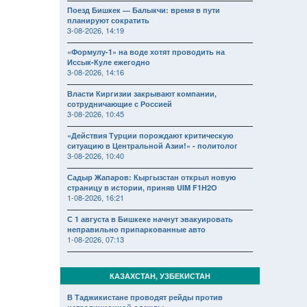
Поезд Бишкек — Балыкчи: время в пути
планируют сократить
3-08-2026, 14:19
«Формулу-1» на воде хотят проводить на
Иссык-Куле ежегодно
3-08-2026, 14:16
Власти Киргизии закрывают компании,
сотрудничающие с Россией
3-08-2026, 10:45
«Действия Турции порождают критическую
ситуацию в Центральной Азии!» - политолог
3-08-2026, 10:40
Садыр Жапаров: Кыргызстан открыл новую
страницу в истории, приняв UIM F1H2O
1-08-2026, 16:21
С 1 августа в Бишкеке начнут эвакуировать
неправильно припаркованные авто
1-08-2026, 07:13
КАЗАХСТАН, УЗБЕКИСТАН
В Таджикистане проводят рейды против