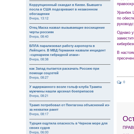
правоохр
Коррупционный скандал в Киеве. Бывшего
посла в США подозревают в незаконном
Уранбек 
обогащении
по обесп
Вчера, 13:12
руководс
Отец Маска назвал вызывающие восхищение
Однако у
черты россиян
Вчера, 08:40
заместит
кибербез
БПЛА парализовал работу аэропорта в
Лейпциге. В МВД Германии назвали инцидент
В настоя
«сценарием гибридной атаки»
пресечен
Вчера, 08:38
как Запад пытается раскачать Россию при
помощи соцсетей
Вчера, 08:27
: 0
У задержанного возле гольф-клуба Трампа
мужчины нашли арсенал боеприпасов
Вчера, 08:21
Трамп потребовал от Пентагона объяснений из-
за нехватки ракет
Вчера, 08:17
Ос
Турция ощутила опасность в Черном море для
ПРАВ
своих судов
Вчера, 06:00