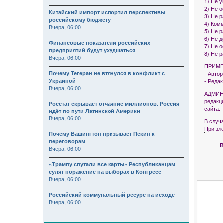
1) Не 
2) Не 
Китайский импорт испортил перспективы
3) Не р
российскому бюджету
4) Комм
Вчера, 06:00
5) Не 
6) Не 
Финансовые показатели российских
7) Не 
предприятий будут ухудшаться
8) Не 
Вчера, 06:00
ПРИМЕ
Почему Тегеран не втянулся в конфликт с
- Авто
Украиной
- Реда
Вчера, 06:00
АДМИНИ
редакц
Росстат скрывает отчаяние миллионов. Россия
сайта.
идёт по пути Латинской Америки
Вчера, 06:00
В случ
При зл
Почему Вашингтон призывает Пекин к
переговорам
В
Вчера, 06:00
«Трампу спутали все карты» Республиканцам
сулят поражение на выборах в Конгресс
Вчера, 06:00
Российский коммунальный ресурс на исходе
Вчера, 06:00