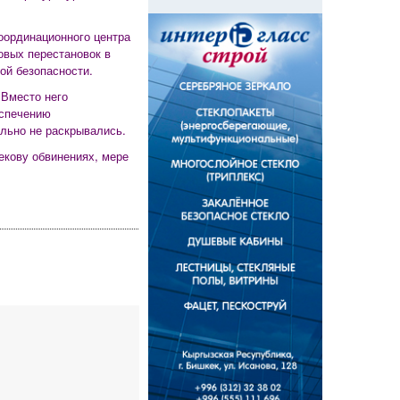
оординационного центра
овых перестановок в
ой безопасности.
 Вместо него
еспечению
льно не раскрывались.
кову обвинениях, мере