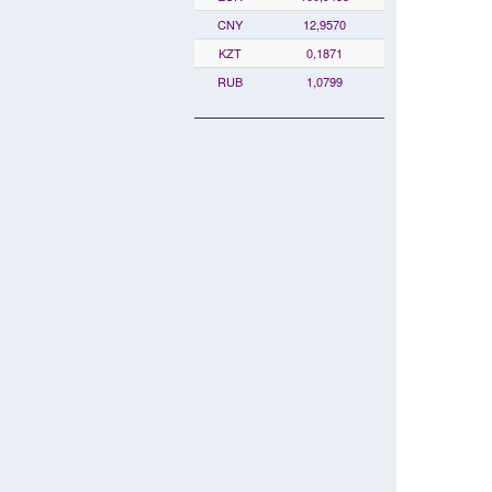
CNY
12,9570
KZT
0,1871
RUB
1,0799