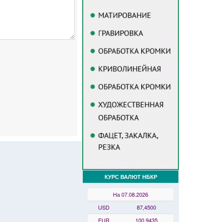
КУРС ВАЛЮТ НБКР
На 07.08.2026
USD
87,4500
EUR
100,9435