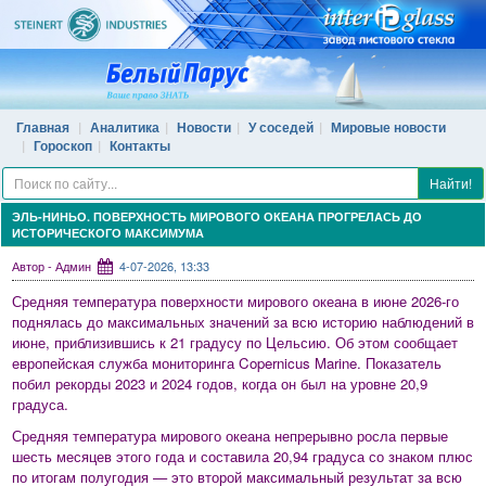
Главная
Аналитика
Новости
У соседей
Мировые новости
Гороскоп
Контакты
Найти!
ЭЛЬ-НИНЬО. ПОВЕРХНОСТЬ МИРОВОГО ОКЕАНА ПРОГРЕЛАСЬ ДО
ИСТОРИЧЕСКОГО МАКСИМУМА
Автор - Админ
4-07-2026, 13:33
Средняя температура поверхности мирового океана в июне 2026-го
поднялась до максимальных значений за всю историю наблюдений в
июне, приблизившись к 21 градусу по Цельсию. Об этом сообщает
европейская служба мониторинга Copernicus Marine. Показатель
побил рекорды 2023 и 2024 годов, когда он был на уровне 20,9
градуса.
Средняя температура мирового океана непрерывно росла первые
шесть месяцев этого года и составила 20,94 градуса со знаком плюс
по итогам полугодия — это второй максимальный результат за всю