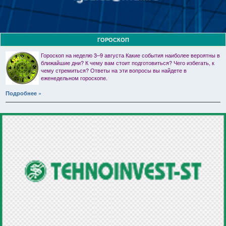
ГОРОСКОП
Гороскоп на неделю 3–9 августа Какие события наиболее вероятны в
ближайшие дни? К чему вам стоит подготовиться? Чего избегать, к
чему стремиться? Ответы на эти вопросы вы найдете в
еженедельном гороскопе.
Подробнее »