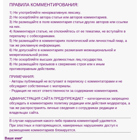
ПРАВИЛА КОММЕНТИРОВАНИЯ:
1) Не употребляйте ненормативную лексику.
2) Не оскорбляйте автора статьи или авторов комментариев.
3) Не размещайте в поле комментария статьи других авторов или ссылки
на них.
4) Комментируя статью, не отклоняйтесь от ее тематики, не вступайте в
перепалку с собеседниками.
5) Не размещайте в комментариях политический или личностный пиар, а
так же рекламную информацию.
6) Не допускайте в комментариях разжигания межнациональной и
межрегиональной розни.
7) Не оскорбляйте высших должностных лиц государства.
8) Не размещайте призывов к свержению строя или к иным
противоправным действиям.
ПРИМЕЧАНИЯ:
- Авторы публикаций не вступают в переписку с комментаторами и не
обсуждают собственные с материалы.
- Редакция не несет ответственности за содержание комментариев.
АДМИНИСТРАЦИЯ САЙТА ПРЕДУПРЕЖДАЕТ – категорически запрещено
обсуждать в комментариях политику редакции или действия модератора, а
так же распространять личные сведения о сотрудниках редакции и
владельцах сайта.
В случае нарушения какого-либо правила комментарий удаляется.
При злостных и повторяющихся, намеренных нарушениях доступ к
размещению комментариев блокируется.
Ваше имя*