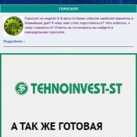
ГОРОСКОП
Гороскоп на неделю 3–9 августа Какие события наиболее вероятны в
ближайшие дни? К чему вам стоит подготовиться? Чего избегать, к
чему стремиться? Ответы на эти вопросы вы найдете в
еженедельном гороскопе.
Подробнее »