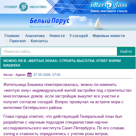
Главная
Аналитика
Новости
У соседей
Мировые новости
Гороскоп
Контакты
Найти!
МОЖНО ЛИ В «ЖЕЛТЫХ ЗОНАХ» СТРОИТЬ ВЫСОТКИ. ОТВЕТ МЭРИИ
БИШКЕКА
Автор - Админ
27-05-2026, 07:00
Жительница Бишкека поинтересовалась, можно ли изменить
«желтую зону» индивидуальной жилой застройки под строительство
многоэтажных домов, если застройщик выкупит все участки и
получит согласие соседей. Вопрос прозвучал на встрече мэра с
жителями Октябрьского района.
Глава города ответил, что действующий Генеральный план был
разработан с научным подходом специалистами научно-
исследовательского института Санкт-Петербурга. По его словам,
zoning и этажность определялись с учетом розы ветров,