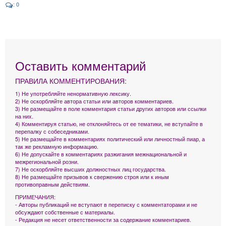
: 0
Оставить комментарий
ПРАВИЛА КОММЕНТИРОВАНИЯ:
1) Не употребляйте ненормативную лексику.
2) Не оскорбляйте автора статьи или авторов комментариев.
3) Не размещайте в поле комментария статьи других авторов или ссылки
на них.
4) Комментируя статью, не отклоняйтесь от ее тематики, не вступайте в
перепалку с собеседниками.
5) Не размещайте в комментариях политический или личностный пиар, а
так же рекламную информацию.
6) Не допускайте в комментариях разжигания межнациональной и
межрегиональной розни.
7) Не оскорбляйте высших должностных лиц государства.
8) Не размещайте призывов к свержению строя или к иным
противоправным действиям.
ПРИМЕЧАНИЯ:
- Авторы публикаций не вступают в переписку с комментаторами и не
обсуждают собственные с материалы.
- Редакция не несет ответственности за содержание комментариев.