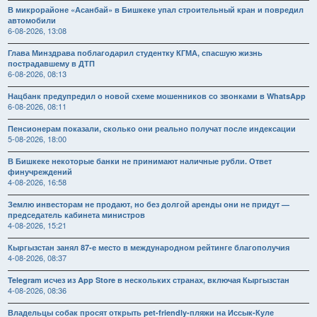
В микрорайоне «Асанбай» в Бишкеке упал строительный кран и повредил
автомобили
6-08-2026, 13:08
Глава Минздрава поблагодарил студентку КГМА, спасшую жизнь
пострадавшему в ДТП
6-08-2026, 08:13
Нацбанк предупредил о новой схеме мошенников со звонками в WhatsApp
6-08-2026, 08:11
Пенсионерам показали, сколько они реально получат после индексации
5-08-2026, 18:00
В Бишкеке некоторые банки не принимают наличные рубли. Ответ
финучреждений
4-08-2026, 16:58
Землю инвесторам не продают, но без долгой аренды они не придут —
председатель кабинета министров
4-08-2026, 15:21
Кыргызстан занял 87-е место в международном рейтинге благополучия
4-08-2026, 08:37
Telegram исчез из App Store в нескольких странах, включая Кыргызстан
4-08-2026, 08:36
Владельцы собак просят открыть pet-friendly-пляжи на Иссык-Куле