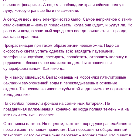
свечах и фонариках. А еще мы наблюдали красивейшую полную
луну, которую раньше бы и не заметили.
А сегодня весь день электричество было. Самое неприятное с этими
отключениями – нельзя предсказать, когда они будут, и будут ли. Но
рано или поздно заветный заряд тока всегда появляется – правда,
заставая врасплох.
Прокрастинация при таком образе жизни невозможна. Надо со
скоростью света успеть сделать всё: зарядить пауэрбанки,
телефоны и ноутбуки, постирать, поработать, отправить колонку в
редакцию – бесконечное количество дел. Ты становишься
суперэффективным. Как никогда.
Ну и выкручиваешься. Вытаскиваешь из морозилки пятилитровые
баклажки замороженной воды и перекладываешь в основные
отделы. Так несколько часов с кубышкой льда ничего не портится в
холодильнике.
На столбах повесили фонари на солнечных батареях. Не
праздничная иллюминация, конечно, но когда полная темень – а на
юге ночи темные – спасает.
С топливом сложно. Но в целом, кажется, народ уже расслабился и
просто живет по новым правилам. Все пересели на общественный
транспорт, благо он стабильно работает – вопреки тому, что пишут в