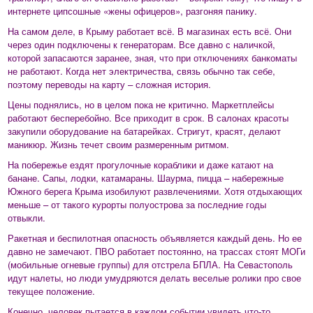
интернете ципсошные «жены офицеров», разгоняя панику.
На самом деле, в Крыму работает всё. В магазинах есть всё. Они
через один подключены к генераторам. Все давно с наличкой,
которой запасаются заранее, зная, что при отключениях банкоматы
не работают. Когда нет электричества, связь обычно так себе,
поэтому переводы на карту – сложная история.
Цены поднялись, но в целом пока не критично. Маркетплейсы
работают бесперебойно. Все приходит в срок. В салонах красоты
закупили оборудование на батарейках. Стригут, красят, делают
маникюр. Жизнь течет своим размеренным ритмом.
На побережье ездят прогулочные кораблики и даже катают на
банане. Сапы, лодки, катамараны. Шаурма, пицца – набережные
Южного берега Крыма изобилуют развлечениями. Хотя отдыхающих
меньше – от такого курорты полуострова за последние годы
отвыкли.
Ракетная и беспилотная опасность объявляется каждый день. Но ее
давно не замечают. ПВО работает постоянно, на трассах стоят МОГи
(мобильные огневые группы) для отстрела БПЛА. На Севастополь
идут налеты, но люди умудряются делать веселые ролики про свое
текущее положение.
Конечно, человек пытается в каждом событии увидеть что-то