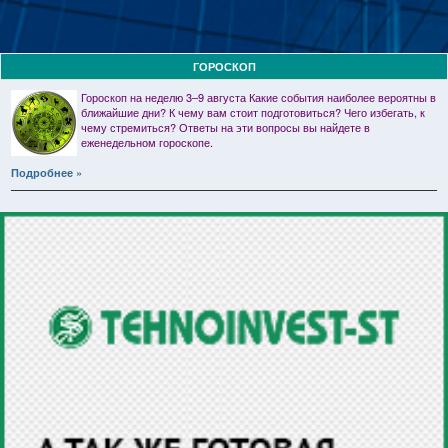
ГОРОСКОП
Гороскоп на неделю 3–9 августа Какие события наиболее вероятны в
ближайшие дни? К чему вам стоит подготовиться? Чего избегать, к
чему стремиться? Ответы на эти вопросы вы найдете в
еженедельном гороскопе.
Подробнее »