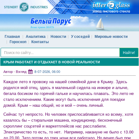
Главная
Аналитика
Новости
У соседей
Мировые новости
Гороскоп
Контакты
Найти!
КРЫМ РАБОТАЕТ И ОТДЫХАЕТ В НОВОЙ РЕАЛЬНОСТИ
Автор - Взгляд
8-07-2026, 06:00
Каждое лето я провожу на нашей семейной даче в Крыму. Здесь
родился мой отец, здесь я маленькой сидела на инжире и алыче,
бегала босиком по горячей гальке и научилась плавать. Это лето не
стало исключением. Какие могут быть исключения для поездки
домой. Крым – наш общий, но и мой – очень личный.
Сейчас тут непросто. Но человек приспосабливается ко всему, хотя
казалось бы – стиральная машина, кондиционер, бесконечный
скроллинг соцсетей и маркетплейсов нас расслабили.
Электричество то есть, то нет. Например, накануне не было с 13.00
до 23.00. Зато потом до трех ночи все работало. Но вечер был при