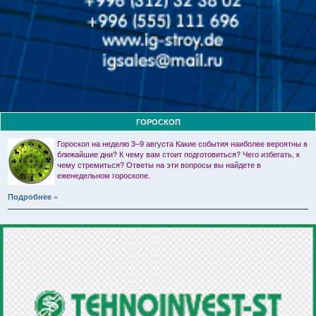
ГОРОСКОП
Гороскоп на неделю 3–9 августа Какие события наиболее вероятны в
ближайшие дни? К чему вам стоит подготовиться? Чего избегать, к
чему стремиться? Ответы на эти вопросы вы найдете в
еженедельном гороскопе.
Подробнее »