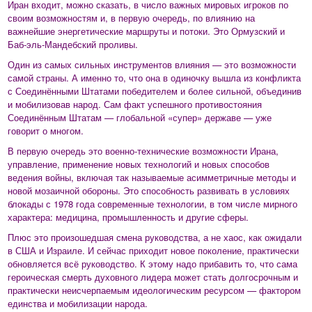
Иран входит, можно сказать, в число важных мировых игроков по
своим возможностям и, в первую очередь, по влиянию на
важнейшие энергетические маршруты и потоки. Это Ормузский и
Баб-эль-Мандебский проливы.
Один из самых сильных инструментов влияния — это возможности
самой страны. А именно то, что она в одиночку вышла из конфликта
с Соединёнными Штатами победителем и более сильной, объединив
и мобилизовав народ. Сам факт успешного противостояния
Соединённым Штатам — глобальной «супер» державе — уже
говорит о многом.
В первую очередь это военно-технические возможности Ирана,
управление, применение новых технологий и новых способов
ведения войны, включая так называемые асимметричные методы и
новой мозаичной обороны. Это способность развивать в условиях
блокады с 1978 года современные технологии, в том числе мирного
характера: медицина, промышленность и другие сферы.
Плюс это произошедшая смена руководства, а не хаос, как ожидали
в США и Израиле. И сейчас приходит новое поколение, практически
обновляется всё руководство. К этому надо прибавить то, что сама
героическая смерть духовного лидера может стать долгосрочным и
практически неисчерпаемым идеологическим ресурсом — фактором
единства и мобилизации народа.