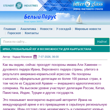
Главная
Аналитика
Новости
У соседей
Мировые новости
Гороскоп
Контакты
Найти!
ИРАН, ГЛОБАЛЬНЫЙ ЮГ И ВОЗМОЖНОСТИ ДЛЯ КЫРГЫЗСТАНА
Автор - Кадыр Маликов
7-07-2026, 06:00
Как мы видим, сейчас проходят похороны имама Али Хаменеи —
духовного лидера Ирана, Верховного лидера страны, убитого в
результате американо-израильской агрессии. На похороны
съехались официальные делегации из более 100 разных стран, в
том числе из Саудовской Аравии — вчерашнего идеологического
соперника. На высоком уровне участвуют делегации России, Китая,
Пакистана, Индии, Турции и других государств.
Это показывает многократно выросший авторитет Ирана на
международной арене и его превращение в серьёзную региональную
державу. Иран отстоял свою независимость и суверенитет кровью