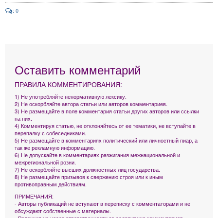
: 0
Оставить комментарий
ПРАВИЛА КОММЕНТИРОВАНИЯ:
1) Не употребляйте ненормативную лексику.
2) Не оскорбляйте автора статьи или авторов комментариев.
3) Не размещайте в поле комментария статьи других авторов или ссылки
на них.
4) Комментируя статью, не отклоняйтесь от ее тематики, не вступайте в
перепалку с собеседниками.
5) Не размещайте в комментариях политический или личностный пиар, а
так же рекламную информацию.
6) Не допускайте в комментариях разжигания межнациональной и
межрегиональной розни.
7) Не оскорбляйте высших должностных лиц государства.
8) Не размещайте призывов к свержению строя или к иным
противоправным действиям.
ПРИМЕЧАНИЯ:
- Авторы публикаций не вступают в переписку с комментаторами и не
обсуждают собственные с материалы.
- Редакция не несет ответственности за содержание комментариев.