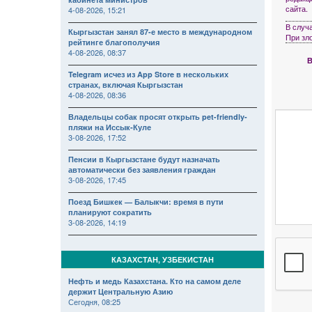
сайта.
4-08-2026, 15:21
В случ
Кыргызстан занял 87-е место в международном
При зл
рейтинге благополучия
4-08-2026, 08:37
В
Telegram исчез из App Store в нескольких
странах, включая Кыргызстан
4-08-2026, 08:36
Владельцы собак просят открыть pet-friendly-
пляжи на Иссык-Куле
3-08-2026, 17:52
Пенсии в Кыргызстане будут назначать
автоматически без заявления граждан
3-08-2026, 17:45
Поезд Бишкек — Балыкчи: время в пути
планируют сократить
3-08-2026, 14:19
КАЗАХСТАН, УЗБЕКИСТАН
Нефть и медь Казахстана. Кто на самом деле
держит Центральную Азию
Сегодня, 08:25