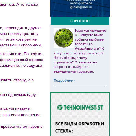
центом. А те только
ГОРОСКОП
и, переводят в другое
Гороскоп на неделю
войне преимущество у
3–9 августа Какие
ии, этим козырем не
события наиболее
вероятны в
едствами и способами.
ближайшие дни? К
чему вам стоит подготовиться?
ятельности. По нефти,
Чего избегать, к чему
 информационный эффект
стремиться? Ответы на эти
рмационно, по задумке
вопросы вы найдете в
еженедельном гороскопе.
овить страну, а в
Подробнее »
рая под шумок вдруг
а не собирается
только если население
превратить её народ в