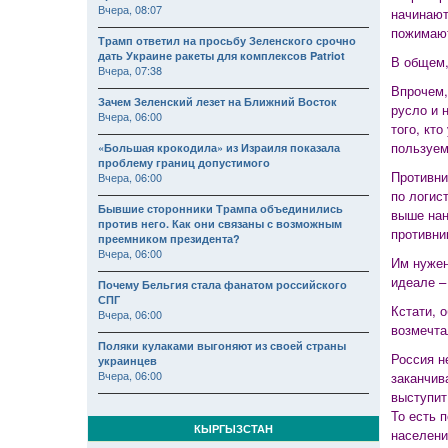
Вчера, 08:07
начинают
пожимают
Трамп ответил на просьбу Зеленского срочно
дать Украине ракеты для комплексов Patriot
В общем,
Вчера, 07:38
Впрочем,
Зачем Зеленский лезет на Ближний Восток
русло и 
Вчера, 06:00
того, кт
пользуем
«Большая крокодила» из Израиля показала
проблему границ допустимого
Противни
Вчера, 06:00
по логис
Бывшие сторонники Трампа объединились
выше нан
против него. Как они связаны с возможным
противни
преемником президента?
Вчера, 06:00
Им нужен
идеале –
Почему Бельгия стала фанатом российского
СПГ
Кстати, 
Вчера, 06:00
возмечта
Поляки кулаками выгоняют из своей страны
Россия н
украинцев
Вчера, 06:00
заканчив
выступит
То есть 
КЫРГЫЗСТАН
населени