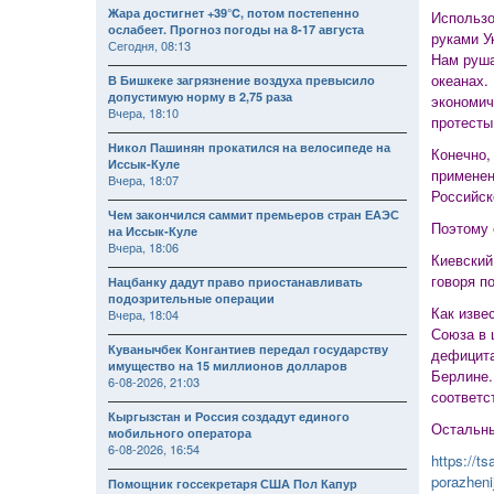
Жара достигнет +39°C, потом постепенно
Использо
ослабеет. Прогноз погоды на 8-17 августа
руками У
Сегодня, 08:13
Нам руша
океанах.
В Бишкеке загрязнение воздуха превысило
допустимую норму в 2,75 раза
экономич
Вчера, 18:10
протесты
Никол Пашинян прокатился на велосипеде на
Конечно,
Иссык-Куле
применен
Вчера, 18:07
Российск
Чем закончился саммит премьеров стран ЕАЭС
Поэтому 
на Иссык-Куле
Вчера, 18:06
Киевский
говоря п
Нацбанку дадут право приостанавливать
подозрительные операции
Как изве
Вчера, 18:04
Союза в 
Куванычбек Конгантиев передал государству
дефицита
имущество на 15 миллионов долларов
Берлине.
6-08-2026, 21:03
соответс
Кыргызстан и Россия создадут единого
Остальны
мобильного оператора
6-08-2026, 16:54
https://ts
porazhen
Помощник госсекретаря США Пол Капур