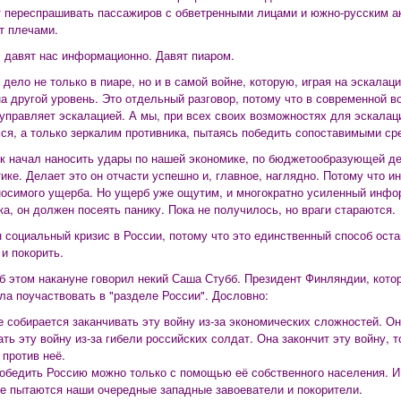
 переспрашивать пассажиров с обветренными лицами и южно-русским ак
 плечами.
 давят нас информационно. Давят пиаром.
 дело не только в пиаре, но и в самой войне, которую, играя на эскалаци
на другой уровень. Это отдельный разговор, потому что в современной 
о управляет эскалацией. А мы, при всех своих возможностях для эскалац
ся, а только зеркалим противника, пытаясь победить сопоставимыми ср
к начал наносить удары по нашей экономике, по бюджетообразующей де
тике. Делает это он отчасти успешно и, главное, наглядно. Потому что
осимого ущерба. Но ущерб уже ощутим, и многократно усиленный инфо
ка, он должен посеять панику. Пока не получилось, но враги стараются.
 социальный кризис в России, потому что это единственный способ остан
 и покорить.
об этом накануне говорил некий Саша Стубб. Президент Финляндии, кото
ла поучаствовать в "разделе России". Дословно:
е собирается заканчивать эту войну из-за экономических сложностей. Он
ать эту войну из-за гибели российских солдат. Она закончит эту войну, 
 против неё.
победить Россию можно только с помощью её собственного населения. И 
е пытаются наши очередные западные завоеватели и покорители.