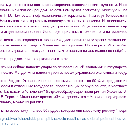
вать для этого они опять вознамерились экономические трудности. И со
краины или под её брендом. То есть нам рушат логистику. Морскую и н
т НПЗ. Нам рушат нефтехранилища и терминалы. Нам жгут бензовозы на
 Нам пытаются затормозить ключевую отрасль экономики. И, добившись 
еского кризиса, враги планируют раскачивать общественное мнение и п
 и акции неповиновения. Используя при этом, в том числе, и патриотиче
 отвечать на подобную атаку необходимо повышением уровня эскалации
ия технических средств более высокого уровня. Но говорить об этом бе
ого государства чётко даёт понять, что первым на эскалацию не пойдёт.
есть предложение о зеркальном ответе.
 режим сейчас наносит удары по основам нашей экономики и государст
о нефти. Мы должны нанести урон основам украинской экономики и госу
стно, бюджет Украины и вся её экономика состоят на 80 % из кредитов и
целом и отдельных государств, проявляющих особую заботу, в частност
. Так давайте "отключим" бюджетообразующие предприятия Украины. В
 В Париже. Маленькие прибалтийские доноры тоже Украине подкидывают
твенно, можно из рогатки.
м по-взрослому. На все 90 ярдов, которые они киевскому режиму "подог
argrad.tv/articles/stubb-pristupil-k-razdelu-rossii-u-nas-otobrali-preimushhestvo-
iju_1757067