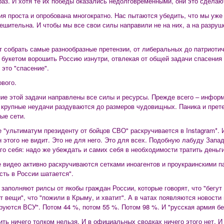
раз. И хотя те их победы оказались недолговременными, они это сделаю
ия проста и опробована многократно. Нас пытаются убедить, что мы уже
ешительна. И чтобы мы все свои силы направили не на них, а на разруш
т собрать самые разнообразные претензии, от либеральных до патриотиче
 букетом ворошить Россию изнутри, отвлекая от общей задачи спасения
 это "спасение".
ового.
ие этой задачи направлены все силы и ресурсы. Прежде всего – инфор
 крупные неудачи раздуваются до размеров чудовищных. Паника и прете
ые сети.
е "ультиматум президенту от бойцов СВО" раскручивается в Instagram*. 
н этого не видит. Это не для него. Это для всех. Подобную лабуду Запад
го себя: надо же убеждать и самих себя в необходимости тратить деньг
е видео активно раскручиваются сетками иноагентов и проукраинскими п
сть в России шатается".
 заполняют рилсы от якобы граждан России, которые говорят, что "бегут 
т вещи", что "пожили в Крыму, и хватит". А в чатах появляются новости
руются ВСУ". Потом 44 %, потом 55 %. Потом 98 %. И "русская армия бе
ить ничего толком нельзя. И в официальных сводках ничего этого нет. И