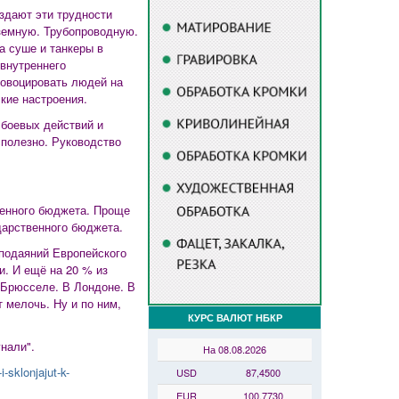
здают эти трудности
аземную. Трубопроводную.
 суше и танкеры в
внутреннего
ровоцировать людей на
ские настроения.
 боевых действий и
сполезно. Руководство
венного бюджета. Проще
дарственного бюджета.
 подаяний Европейского
и. И ещё на 20 % из
 Брюсселе. В Лондоне. В
 мелочь. Ну и по ним,
КУРС ВАЛЮТ НБКР
нали".
На 08.08.2026
i-sklonjajut-k-
USD
87,4500
EUR
100,7730