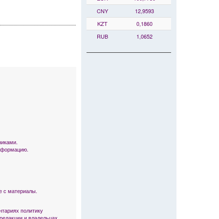
CNY
12,9593
KZT
0,1860
RUB
1,0652
никами.
информацию.
е с материалы.
тариях политику
 редакции и владельцах