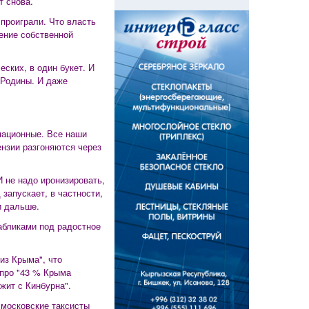
т снова.
 проиграли. Что власть
ение собственной
ских, в один букет. И
 Родины. И даже
мационные. Все наши
нзии разгоняются через
И не надо иронизировать,
 запускает, в частности,
и дальше.
абликами под радостное
из Крыма", что
 про "43 % Крыма
жит с Кинбурна".
 московские таксисты