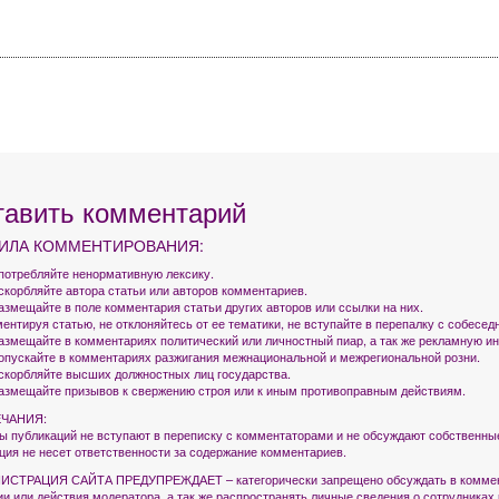
тавить комментарий
ИЛА КОММЕНТИРОВАНИЯ:
употребляйте ненормативную лексику.
оскорбляйте автора статьи или авторов комментариев.
азмещайте в поле комментария статьи других авторов или ссылки на них.
ентируя статью, не отклоняйтесь от ее тематики, не вступайте в перепалку с собесед
размещайте в комментариях политический или личностный пиар, а так же рекламную 
допускайте в комментариях разжигания межнациональной и межрегиональной розни.
оскорбляйте высших должностных лиц государства.
размещайте призывов к свержению строя или к иным противоправным действиям.
ЧАНИЯ:
ры публикаций не вступают в переписку с комментаторами и не обсуждают собственны
кция не несет ответственности за содержание комментариев.
СТРАЦИЯ САЙТА ПРЕДУПРЕЖДАЕТ – категорически запрещено обсуждать в коммен
ии или действия модератора, а так же распространять личные сведения о сотрудниках