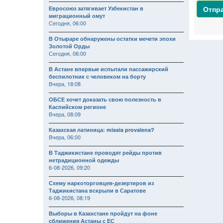
Отпр
Евросоюз затягивает Узбекистан в
миграционный омут
Сегодня, 06:00
В Отыраре обнаружены остатки мечети эпохи
Золотой Орды
Сегодня, 06:00
В Астане впервые испытали пассажирский
беспилотник с человеком на борту
Вчера, 18:08
ОБСЕ хочет доказать свою полезность в
Каспийском регионе
Вчера, 08:09
Казахская латиница: missia provalena?
Вчера, 06:00
В Таджикистане проводят рейды против
нетрадиционной одежды
6-08-2026, 09:20
Схему наркоторговцев-дезертиров из
Таджикистана вскрыли в Саратове
6-08-2026, 08:19
Выборы в Казахстане пройдут на фоне
сближения Астаны с ЕС