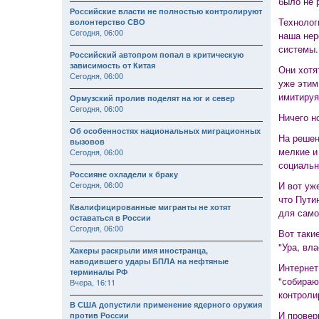
было не 
Российские власти не полностью контролируют
Технолог
волонтерство СВО
Сегодня, 06:00
наша нер
системы.
Российский автопром попал в критическую
зависимость от Китая
Они хотя
Сегодня, 06:00
уже этим
имитируя
Ормузский пролив поделят на юг и север
Сегодня, 06:00
Ничего н
Об особенностях национальных миграционных
На решен
вызовов
мелкие и
Сегодня, 06:00
социальн
Россияне охладели к браку
Сегодня, 06:00
И вот уж
что Пути
Квалифицированные мигранты не хотят
для само
оставаться в России
Сегодня, 06:00
Вот таки
"Ура, вла
Хакеры раскрыли имя иностранца,
наводившего удары БПЛА на нефтяные
Интернет
терминалы РФ
"собираю
Вчера, 16:11
контроли
В США допустили применение ядерного оружия
И провер
против России