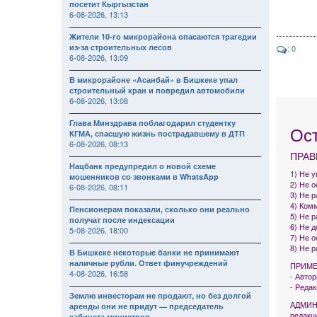
посетит Кыргызстан
6-08-2026, 13:13
Жители 10-го микрорайона опасаются трагедии
из-за строительных лесов
: 0
6-08-2026, 13:09
В микрорайоне «Асанбай» в Бишкеке упал
строительный кран и повредил автомобили
6-08-2026, 13:08
Глава Минздрава поблагодарил студентку
Ос
КГМА, спасшую жизнь пострадавшему в ДТП
6-08-2026, 08:13
ПРАВ
Нацбанк предупредил о новой схеме
1) Не 
мошенников со звонками в WhatsApp
2) Не 
6-08-2026, 08:11
3) Не р
4) Комм
Пенсионерам показали, сколько они реально
5) Не 
получат после индексации
6) Не 
5-08-2026, 18:00
7) Не 
8) Не 
В Бишкеке некоторые банки не принимают
наличные рубли. Ответ финучреждений
ПРИМЕ
4-08-2026, 16:58
- Авто
- Реда
Землю инвесторам не продают, но без долгой
АДМИНИ
аренды они не придут — председатель
редакц
кабинета министров