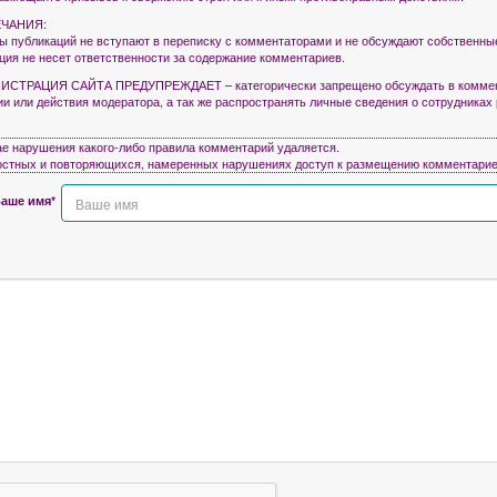
ЧАНИЯ:
ры публикаций не вступают в переписку с комментаторами и не обсуждают собственны
кция не несет ответственности за содержание комментариев.
СТРАЦИЯ САЙТА ПРЕДУПРЕЖДАЕТ – категорически запрещено обсуждать в коммен
ии или действия модератора, а так же распространять личные сведения о сотрудниках
ае нарушения какого-либо правила комментарий удаляется.
остных и повторяющихся, намеренных нарушениях доступ к размещению комментарие
аше имя*