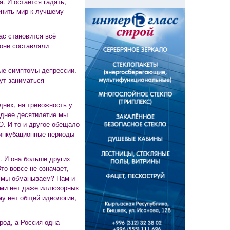
а. И остаётся гадать,
енить мир к лучшему
ас становится всё
 они составляли
ные симптомы депрессии.
дут заниматься
дних, на тревожность у
леднее десятилетие мы
О. И то и другое обещало
 инкубационные периоды
. И она больше других
то вовсе не означает,
го мы обманываем? Нам и
нами нет даже иллюзорных
ему нет общей идеологии,
род, а Россия одна