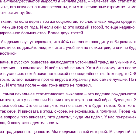
и антидепрессантов выросли в четыре раза
, – намекает нам статистик
ы те, кто покупает антидепрессанты, или это несчастные стремятся изм
тическим путём.
тками, но если верить той же социологии, то счастливых людей среди н
 меньше год от года. И если сейчас это каждый второй, то ещё недавно
ированное большинство. Более двух третей.
 Академия наук утверждает, что 40% населения находят у себя различ
поистине, не давайте людям читать учебники по психиатрии, и они не бу
ностикой.
иначе, в русском обществе наблюдается устойчивый тренд на уныние у о
у третьих – в комплексе. И всё это объяснимо. Хотя бы потому, что пос
м в условиях некой психологической неопределённости. То ковид, то СВ
трым. Благо, вакцины против вируса и Украины у нас самые лучшие. Но
сь. И что там после – нам тоже никто не пояснил.
, самая печальная статистическая выкладка – это падение рождаемости
ьствует, что у населения России отсутствует внятный образ будущего. Э
плохо сейчас. Это означает, что мы не знаем, что будет потом. Хотя ко
 так себе. И виновата в этом, скорее, не экономика, а политика. Перед 
на вопросы "кто виноват", "что делать", "куда мы идём". У нас по-прежн
ющей нашу жизнедеятельность.
 за традиционные ценности. Мы гордимся нашей историей. Мы единый на