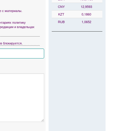
CNY
12,9593
е с материалы.
KZT
0,1860
RUB
1,0652
тариях политику
 редакции и владельцах
в блокируется.