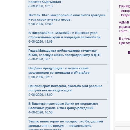
посетит Кыргызстан
6-08-2026, 13:13
ПРИМЕ
- Авто
- Реда
Жители 10-го микрорайона опасаются трагедии
из-за строительных лесов
АДМИНИ
6-08-2026, 13:09
редакц
сайта.
В микрорайоне «Асанбай» в Бишкеке упал
строительный кран и повредил автомобили
В случ
6-08-2026, 13:08
При зл
Глава Минздрава поблагодарил студентку
В
КГМА, спасшую жизнь пострадавшему в ДТП
6-08-2026, 08:13
Нацбанк предупредил о новой схеме
мошенников со звонками в WhatsApp
6-08-2026, 08:11
Пенсионерам показали, сколько они реально
получат после индексации
5-08-2026, 18:00
В Бишкеке некоторые банки не принимают
наличные рубли. Ответ финучреждений
4-08-2026, 16:58
Землю инвесторам не продают, но без долгой
аренды они не придут — председатель
кабинета министров