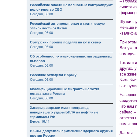
–
Продаж
Российские власти не полностью контролируют
счастлив
волонтерство СВО
фармацев
Сегодня, 06:00
Шутки шу
Российский автопром попал в критическую
меньше и
зависимость от Китая
Сегодня, 06:00
квалифиц
При этом
Ормузский пролив поделят на юг и север
Сегодня, 06:00
Вот уж, 
самодиаг
Об особенностях национальных миграционных
вызовов
Так или 
Сегодня, 06:00
других, 
все живё
Россияне охладели к браку
Сегодня, 06:00
быть быс
затянули
Квалифицированные мигранты не хотят
оставаться в России
Наверное
Сегодня, 06:00
свидетел
что нам 
Хакеры раскрыли имя иностранца,
сейчас –
наводившего удары БПЛА на нефтяные
терминалы РФ
ответов 
Вчера, 16:11
осмысля
В США допустили применение ядерного оружия
Да, мы –
против России