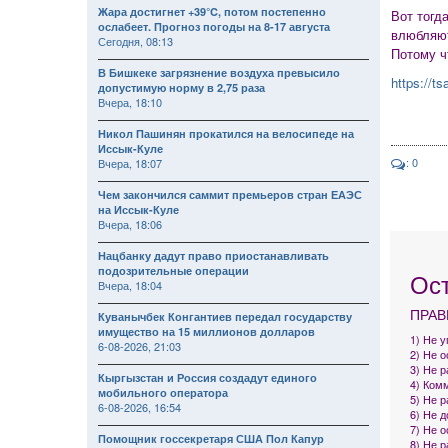
Жара достигнет +39°C, потом постепенно
Вот тогд
ослабеет. Прогноз погоды на 8-17 августа
влюбляют
Сегодня, 08:13
Потому ч
В Бишкеке загрязнение воздуха превысило
https://t
допустимую норму в 2,75 раза
Вчера, 18:10
Никол Пашинян прокатился на велосипеде на
Иссык-Куле
: 0
Вчера, 18:07
Чем закончился саммит премьеров стран ЕАЭС
на Иссык-Куле
Вчера, 18:06
Нацбанку дадут право приостанавливать
подозрительные операции
Ос
Вчера, 18:04
ПРАВ
Куванычбек Конгантиев передал государству
имущество на 15 миллионов долларов
1) Не 
6-08-2026, 21:03
2) Не 
3) Не р
Кыргызстан и Россия создадут единого
4) Комм
мобильного оператора
5) Не 
6-08-2026, 16:54
6) Не 
7) Не 
Помощник госсекретаря США Пол Капур
8) Не 