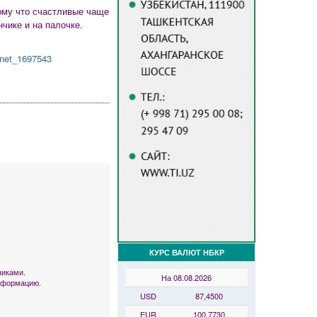
тому что счастливые чаще
чике и на палочке.
y-net_1697543
КУРС ВАЛЮТ НБКР
никами.
На 08.08.2026
информацию.
USD
87,4500
EUR
100,7730