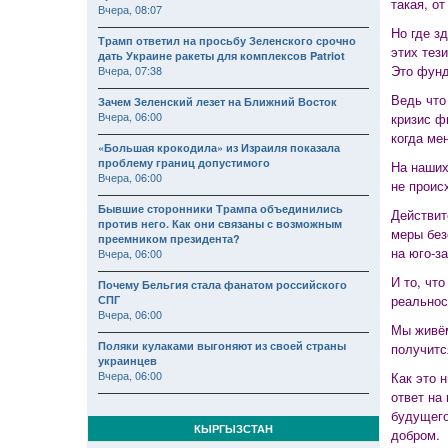
такая, от
Вчера, 08:07
Но где з
Трамп ответил на просьбу Зеленского срочно
этих тези
дать Украине ракеты для комплексов Patriot
Это фунд
Вчера, 07:38
Ведь что
Зачем Зеленский лезет на Ближний Восток
Вчера, 06:00
кризис ф
когда ме
«Большая крокодила» из Израиля показала
проблему границ допустимого
На наших
Вчера, 06:00
не проис
Бывшие сторонники Трампа объединились
Действит
против него. Как они связаны с возможным
меры без
преемником президента?
на юго-за
Вчера, 06:00
И то, чт
Почему Бельгия стала фанатом российского
реальнос
СПГ
Вчера, 06:00
Мы живём
Поляки кулаками выгоняют из своей страны
получится
украинцев
Вчера, 06:00
Как это 
ответ на
будущего.
КЫРГЫЗСТАН
добром.