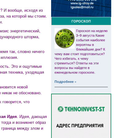
т? И вообще, исходя из
за, на которой мы стоим.
ГОРОСКОП
и.
изис энергетический,
Гороскоп на неделю
3–9 августа Какие
дународного шторма,
события наиболее
вероятны в
ближайшие дни? К
емя так, словно ничего
чему вам стоит подготовиться?
 иллюзия.
Чего избегать, к чему
стремиться? Ответы на эти
ность. Это и ощутимые
вопросы вы найдете в
нная техника, уходящая
еженедельном гороскопе.
Подробнее »
ановится новой
 никак не обосновано.
 говорится, что
кая Идея
. Идея, дающая
 тогда и возникнет образ
т граница между злом и