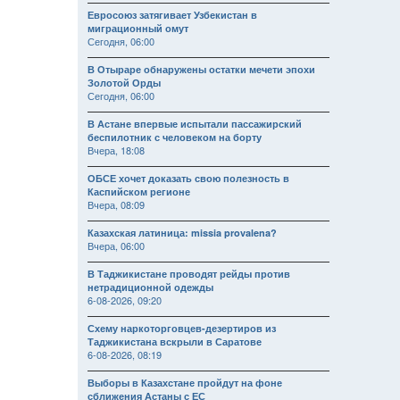
Евросоюз затягивает Узбекистан в
миграционный омут
Сегодня, 06:00
В Отыраре обнаружены остатки мечети эпохи
Золотой Орды
Сегодня, 06:00
В Астане впервые испытали пассажирский
беспилотник с человеком на борту
Вчера, 18:08
ОБСЕ хочет доказать свою полезность в
Каспийском регионе
Вчера, 08:09
Казахская латиница: missia provalena?
Вчера, 06:00
В Таджикистане проводят рейды против
нетрадиционной одежды
6-08-2026, 09:20
Схему наркоторговцев-дезертиров из
Таджикистана вскрыли в Саратове
6-08-2026, 08:19
Выборы в Казахстане пройдут на фоне
сближения Астаны с ЕС