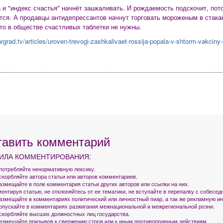
а и "индекс счастья" начнёт зашкаливать. И рождаемость подскочит, по
ся. А продавцы антидепрессантов начнут торговать мороженым в стакан
то в обществе счастливых таблетки не нужны.
sargrad.tv/articles/uroven-trevogi-zashkalivaet-rossija-popala-v-shtorm-vakcin
тавить комментарий
ИЛА КОММЕНТИРОВАНИЯ:
употребляйте ненормативную лексику.
оскорбляйте автора статьи или авторов комментариев.
азмещайте в поле комментария статьи других авторов или ссылки на них.
ентируя статью, не отклоняйтесь от ее тематики, не вступайте в перепалку с собесед
размещайте в комментариях политический или личностный пиар, а так же рекламную 
допускайте в комментариях разжигания межнациональной и межрегиональной розни.
оскорбляйте высших должностных лиц государства.
размещайте призывов к свержению строя или к иным противоправным действиям.