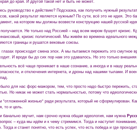
 края до края. И другой такой нет и быть не может.
десь руководство к действию? Подсказка, как получить нужный результа
сов, какой результат является нужным? По сути, всё это не идея. Это ба
амент, на котором мы должны возвести конструкцию нашей русской иде
 получается. Не только над Россией – над всем миром бушует кризис. Кр
инансовый, кризис политический. Мы живём во времена идеального меж
няются границы и рушатся вековые союзы.
 глазах происходит смена эпох. А мы пытаемся пережить это смутное вр
ходит. И вроде бы до сих пор нам это удавалось. Но это только внешняя
ельность всё чаще проникает в наше сознание, а иногда и в нашу реаль
опасности, и отключения интернета, и дроны над нашими тылами. И вое
пад.
о было для нас форс-мажором, тем, что просто надо быстро пережить, ст
тью. Но никак не может стать нормальностью, потому что идеологически
 "отложенной жизнью" ради результата, который не сформулирован. Как
, то и цель.
ни банально звучит, нам срочно нужна общая идеология, нам нужна
Русс
 вопрос – куда мы идём и к чему стремимся. Тогда и наступит понимание,
 Тогда и станет понятно, что есть успех, что есть победа и где проходи