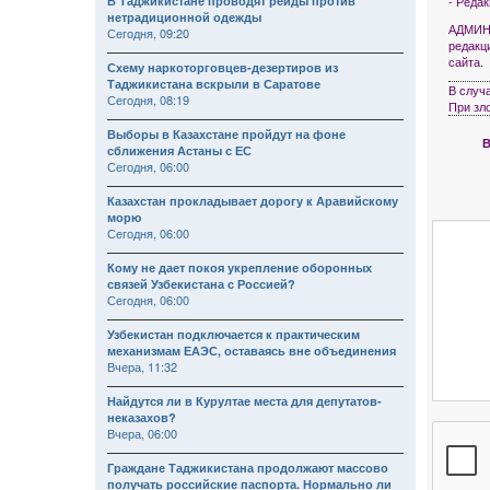
В Таджикистане проводят рейды против
- Реда
нетрадиционной одежды
АДМИНИ
Сегодня, 09:20
редакц
сайта.
Схему наркоторговцев-дезертиров из
Таджикистана вскрыли в Саратове
В случ
Сегодня, 08:19
При зл
Выборы в Казахстане пройдут на фоне
В
сближения Астаны с ЕС
Сегодня, 06:00
Казахстан прокладывает дорогу к Аравийскому
морю
Сегодня, 06:00
Кому не дает покоя укрепление оборонных
связей Узбекистана с Россией?
Сегодня, 06:00
Узбекистан подключается к практическим
механизмам ЕАЭС, оставаясь вне объединения
Вчера, 11:32
Найдутся ли в Курултае места для депутатов-
неказахов?
Вчера, 06:00
Граждане Таджикистана продолжают массово
получать российские паспорта. Нормально ли