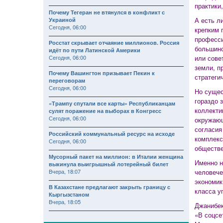
практики
Почему Тегеран не втянулся в конфликт с
А есть л
Украиной
Сегодня, 06:00
крепким 
професси
Росстат скрывает отчаяние миллионов. Россия
большинс
идёт по пути Латинской Америки
Сегодня, 06:00
или сове
земли, п
Почему Вашингтон призывает Пекин к
стратеги
переговорам
Сегодня, 06:00
Но сущес
гораздо 
«Трампу спутали все карты» Республиканцам
коллекти
сулят поражение на выборах в Конгресс
Сегодня, 06:00
окружающ
согласия
Российский коммунальный ресурс на исходе
комплекс
Сегодня, 06:00
обществе
Мусорный пакет на миллион: в Италии женщина
Именно н
выкинула выигрышный лотерейный билет
Вчера, 18:07
человече
экономик
В Казахстане предлагают закрыть границу с
класса у
Кыргызстаном
Вчера, 18:05
Джанибек
«В соцсе