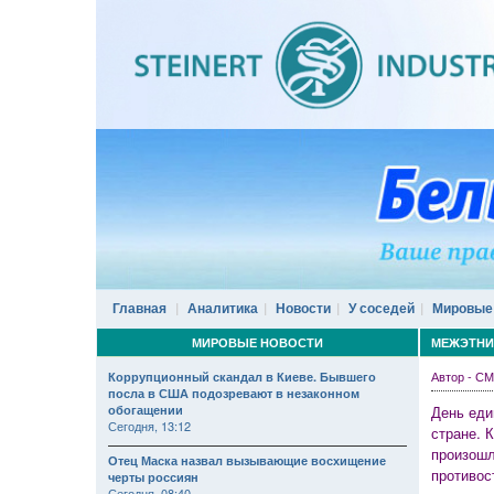
Главная
Аналитика
Новости
У соседей
Мировые
МИРОВЫЕ НОВОСТИ
МЕЖЭТНИ
Автор - 
Коррупционный скандал в Киеве. Бывшего
посла в США подозревают в незаконном
обогащении
День еди
Сегодня, 13:12
стране. 
произошл
Отец Маска назвал вызывающие восхищение
противос
черты россиян
Сегодня, 08:40