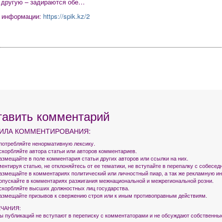
 другую – задираются обе…
к информации:
https://spik.kz/2
тавить комментарий
ИЛА КОММЕНТИРОВАНИЯ:
употребляйте ненормативную лексику.
оскорбляйте автора статьи или авторов комментариев.
азмещайте в поле комментария статьи других авторов или ссылки на них.
ентируя статью, не отклоняйтесь от ее тематики, не вступайте в перепалку с собесед
размещайте в комментариях политический или личностный пиар, а так же рекламную 
допускайте в комментариях разжигания межнациональной и межрегиональной розни.
оскорбляйте высших должностных лиц государства.
размещайте призывов к свержению строя или к иным противоправным действиям.
ЧАНИЯ:
ры публикаций не вступают в переписку с комментаторами и не обсуждают собственны