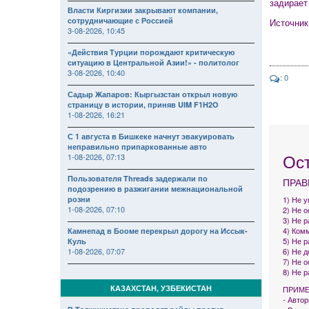
задирает
Власти Киргизии закрывают компании,
сотрудничающие с Россией
Источни
3-08-2026, 10:45
«Действия Турции порождают критическую
ситуацию в Центральной Азии!» - политолог
3-08-2026, 10:40
: 0
Садыр Жапаров: Кыргызстан открыл новую
страницу в истории, приняв UIM F1H2O
1-08-2026, 16:21
С 1 августа в Бишкеке начнут эвакуировать
неправильно припаркованные авто
Ос
1-08-2026, 07:13
Пользователя Threads задержали по
ПРАВ
подозрению в разжигании межнациональной
розни
1) Не 
1-08-2026, 07:10
2) Не 
3) Не р
4) Комм
Камнепад в Бооме перекрыл дорогу на Иссык-
5) Не 
Куль
1-08-2026, 07:07
6) Не 
7) Не 
8) Не 
КАЗАХСТАН, УЗБЕКИСТАН
ПРИМЕ
- Авто