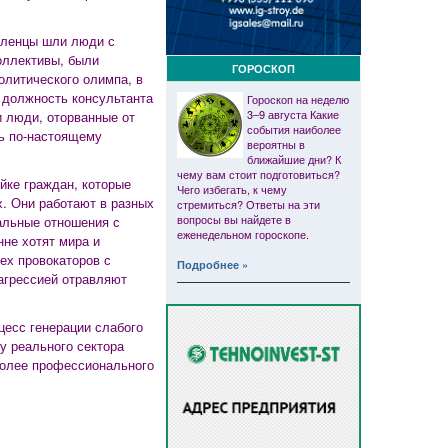
авленцы шли люди с
оллективы, были
ГОРОСКОП
олитического олимпа, в
, должность консультанта
Гороскоп на неделю
3–9 августа Какие
и люди, оторванные от
события наиболее
ть по-настоящему
вероятны в
ближайшие дни? К
чему вам стоит подготовиться?
йке граждан, которые
Чего избегать, к чему
х. Они работают в разных
стремиться? Ответы на эти
вопросы вы найдете в
альные отношения с
еженедельном гороскопе.
не хотят мира и
тех провокаторов с
Подробнее »
 агрессией отравляют
цесс генерации слабого
у реального сектора
более профессионального