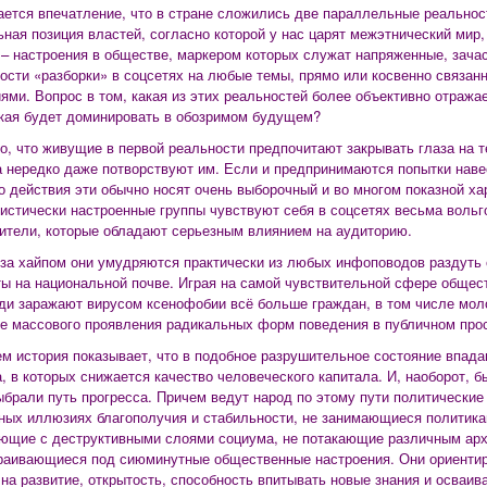
ется впечатление, что в стране сложились две параллельные реальнос
ная позиция властей, согласно которой у нас царят межэтнический мир,
 – настроения в обществе, маркером которых служат напряженные, зача
ости «разборки» в соцсетях на любые темы, прямо или косвенно связа
ями. Вопрос в том, какая из этих реальностей более объективно отража
акая будет доминировать в обозримом будущем?
о, что живущие в первой реальности предпочитают закрывать глаза на т
а нередко даже потворствуют им. Если и предпринимаются попытки наве
то действия эти обычно носят очень выборочный и во многом показной ха
истически настроенные группы чувствуют себя в соцсетях весьма вольго
ители, которые обладают серьезным влиянием на аудиторию.
 за хайпом они умудряются практически из любых инфоповодов раздуть
ы на национальной почве. Играя на самой чувствительной сфере общес
ди заражают вирусом ксенофобии всё больше граждан, в том числе мол
 массового проявления радикальных форм поведения в публичном прос
м история показывает, что в подобное разрушительное состояние впадаю
, в которых снижается качество человеческого капитала. И, наоборот, б
выбрали путь прогресса. Причем ведут народ по этому пути политические
ных иллюзиях благополучия и стабильности, не занимающиеся политика
ющие с деструктивными слоями социума, не потакающие различным ар
раивающиеся под сиюминутные общественные настроения. Они ориентир
 на развитие, открытость, способность впитывать новые знания и осваи