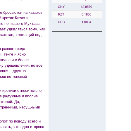
CNY
12,9570
же бросаются на казахов
KZT
0,1860
 критик Китая и
RUB
1,0834
вно почившего Мухтара
ет удивляться тому, как
захстан, «лежащий под
и разного рода
ч тенге и ясно
желее и с более
ну удешевления, но всё
ровня – дружно
наш не топовый
онкретики относительно
же радужные и вполне
ателей. Да,
утренними, насущными
опот по поводу всего и
азать, что одна сторона