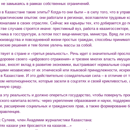
, не замыкаясь в рамках собственных ограничений.
и в Казахстане такие элиты? Когда-то они были – в силу того, что в упр
практическим опытом: они работали в регионах, возглавляли трудовые к
оналами в своих отраслях. Сейчас же карьеры тех, кто добирается до п
тве случаев строятся иначе: престижный вуз, работа в квазигоссекторе
тника в госструктуре, а потом пост вице-министра, министра. Вряд ли эт
роизводства и повседневной жизни простых граждан, способны принима
ческие решения и тем более увлечь массы за собой.
твует в стране и «третья реальность». Речь идет о значительной просло
здоровее своего «цифрового отражения» и трезвее многих власть имущи
вах, вносят вклад в развитие экономики, выстраивают нормальные соци
ими независимо от их этнической или языковой принадлежности, искрен
 в Казахстане. И это действительно созидательная сила – в отличие от 
ом неполноценности, которые засели в соцсетях и своей крикливостью,
нную среду.
а эту реальность и должно опереться государство, чтобы повернуть про
ского капитала вспять: через укрепление образования и науки, поддержк
и, расширение социальных и гражданских прав, а также формирование 
правленцев.
 Сулеев, член Академии журналистики Казахстана:
тях казахи уже бросаются на казахов…»