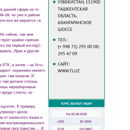
в данной сфере не то
38–39, но уже в районе
или все же вернется «в
Но сейчас, как мне
ствует крайне горячая
о (на первый взгляд!)
раиль, Иран и другие
 КТК, а затем – на Усть-
идент: охранники некоего
ших там казахов. И
то там делали сплошь
лишь неразборчивые
 вроде стихло, но
КУРС ВАЛЮТ НБКР
соцсетях. К примеру,
упрекнул целое
На 06.08.2026
и от казахского языка и
USD
87,4500
ение внутринационального
овом пространстве.... И
EUR
100,8867