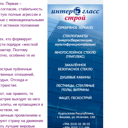
ти. Первая –
 согласие, стабильность.
стую полные агрессии и
нные с межнациональными
ет истинное положение
ех, кто формирует
сти порядок «жесткой
рактер. Поэтому
тно, особенно те их
 острые публичные
твенных отношений,
одых. Отсюда и
транстве.
т, как правило, те
ыстрее выходят из него
 элиты, не купающиеся в
нством, не
хаичным проявлениям и
уют страну на движение
вать лучшие мировые