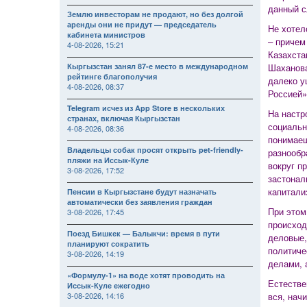
данный с
Землю инвесторам не продают, но без долгой
аренды они не придут — председатель
Не хотел
кабинета министров
– причем
4-08-2026, 15:21
Казахста
Кыргызстан занял 87-е место в международном
Шаханова
рейтинге благополучия
далеко у
4-08-2026, 08:37
Россией»
Telegram исчез из App Store в нескольких
На настр
странах, включая Кыргызстан
социальн
4-08-2026, 08:36
понимаеш
Владельцы собак просят открыть pet-friendly-
разнообр
пляжи на Иссык-Куле
вокруг п
3-08-2026, 17:52
застонал
капитали
Пенсии в Кыргызстане будут назначать
автоматически без заявления граждан
При этом
3-08-2026, 17:45
происход
Поезд Бишкек — Балыкчи: время в пути
деловые,
планируют сократить
политиче
3-08-2026, 14:19
делами, 
«Формулу-1» на воде хотят проводить на
Естестве
Иссык-Куле ежегодно
3-08-2026, 14:16
вся, нач