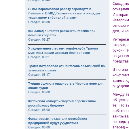
Складыва
официаль
БПЛА парализовал работу аэропорта в
Лейпциге. В МВД Германии назвали инцидент
И вторая
«сценарием гибридной атаки»
нетерпим
Сегодня, 08:38
отношени
дел, и к
как Запад пытается раскачать Россию при
помощи соцсетей
Интересн
Сегодня, 08:27
вторую, 
У задержанного возле гольф-клуба Трампа
рукой», 
мужчины нашли арсенал боеприпасов
национал
Сегодня, 08:21
представ
Трамп потребовал от Пентагона объяснений из-
В погоне
за нехватки ракет
Сегодня, 08:17
конфликт
такие лю
Турция ощутила опасность в Черном море для
ощущение
своих судов
Сегодня, 06:00
Между те
общества
Китайский импорт испортил перспективы
те, что 
российскому бюджету
Сегодня, 06:00
собствен
заигрыва
Финансовые показатели российских
не подст
предприятий будут ухудшаться
вперед –
Сегодня, 06:00