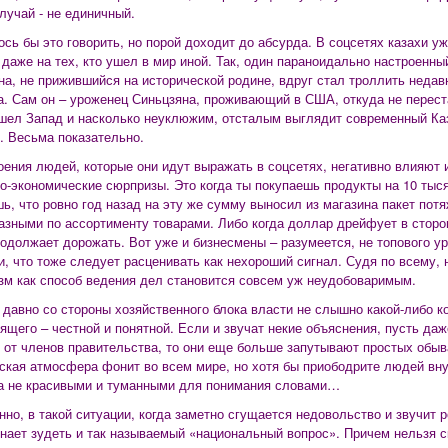
лучай - не единичный.
ось бы это говорить, но порой доходит до абсурда. В соцсетях казахи у
 даже на тех, кто ушел в мир иной. Так, один параноидально настроенный
на, не прижившийся на исторической родине, вдруг стал троллить неда
. Сам он – уроженец Синьцзяна, проживающий в США, откуда не переста
шел Запад и насколько неуклюжим, отсталым выглядит современный Ка
. Весьма показательно.
оения людей, которые они идут выражать в соцсетях, негативно влияют 
о-экономические сюрпризы. Это когда ты покупаешь продукты на 10 тыся
ь, что ровно год назад на эту же сумму выносил из магазина пакет потя
азными по ассортименту товарами. Либо когда доллар дрейфует в сторо
родолжает дорожать. Вот уже и бизнесмены – разумеется, не топового у
и, что тоже следует расценивать как нехороший сигнал. Судя по всему, 
зм как способ ведения дел становится совсем уж неудобоваримым.
 давно со стороны хозяйственного блока власти не слышно какой-либо к
ящего – честной и понятной. Если и звучат некие объяснения, пусть да
 от членов правительства, то они еще больше запутывают простых обыв
ская атмосфера фонит во всем мире, но хотя бы приободрите людей вн
а не красивыми и туманными для понимания словами…
нно, в такой ситуации, когда заметно сгущается недовольство и звучит р
инает зудеть и так называемый «национальный вопрос». Причем нельзя ск