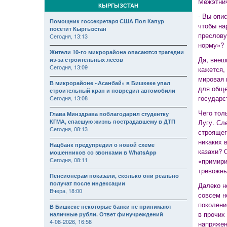
Межэтнич
КЫРГЫЗСТАН
- Вы опи
Помощник госсекретаря США Пол Капур
чтобы на
посетит Кыргызстан
преслову
Сегодня, 13:13
норму»?
Жители 10-го микрорайона опасаются трагедии
Да, внеш
из-за строительных лесов
Сегодня, 13:09
кажется,
мировая 
В микрорайоне «Асанбай» в Бишкеке упал
для обще
строительный кран и повредил автомобили
государс
Сегодня, 13:08
Чего тол
Глава Минздрава поблагодарил студентку
КГМА, спасшую жизнь пострадавшему в ДТП
Лугу. Сл
Сегодня, 08:13
строящег
никаких 
Нацбанк предупредил о новой схеме
казахи? 
мошенников со звонками в WhatsApp
Сегодня, 08:11
«примири
тревожны
Пенсионерам показали, сколько они реально
получат после индексации
Далеко н
Вчера, 18:00
совсем н
поколени
В Бишкеке некоторые банки не принимают
в прочих
наличные рубли. Ответ финучреждений
4-08-2026, 16:58
напряжен