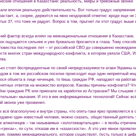
еские отношения в Казахстане: реальность, мифы и тревожные звонки
сали вполне реальную действительность. Вот только градус напряжения 
растает, а, скорее, держится на явно нездоровой отметке: вроде еще не 
тых 37, что тоже не радует. Вопрос в том, прыгнет ли этот градус выше 
ний фактор всегда влиял на межнациональные отношения в Казахстане. 
 он ощущается сильнее и уже буквально бросается в глаза. Тому способ
повестка последних лет – от российской СВО до совершенно неожиданног
ств многих стран международного конфликта, в котором увязли США, Из
тва.
ько стоят беспрецедентные по своей непредсказуемости атаки Украины на
едом в том же российском поселке происходит еще один неприятный инц
ося объекта в лице чеченцев, то бишь граждан РФ, нападают на работав
внятных ответов на множество вопросов. Каковы причины конфликта? Ч
Они граждане РК или приехали на заработки из Астрахани? Мы слышим 
тельные» мычания. И это в век информационных технологий! Сейчас всё
й звонок уже прозвенел.
е всё благополучно и внутри страны, что опять-таки ярко проявляется в 
едавно один известный человек, можно сказать, общественный деятель 
е алматинцев – так называемых «золотоквартальцев» – в якобы отречени
 «грехах», по сути, отказав им в «казахскости». А это уже явное проявл
ия, помимо межнационального, которое существует, пусть только в цифр